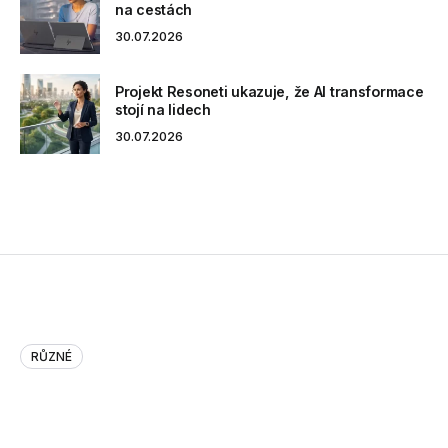
na cestách
30.07.2026
Projekt Resoneti ukazuje, že AI transformace
stojí na lidech
30.07.2026
RŮZNÉ
Why Colleges Need to Better Pr…
Why Colleges Need to Better Prepare Their IT Grads –