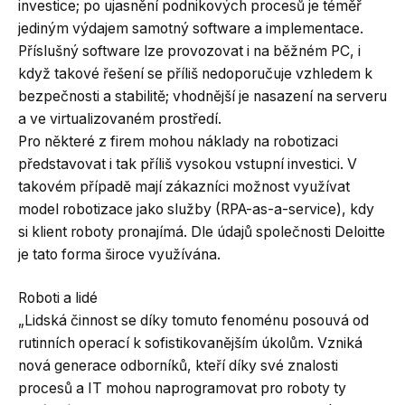
investice; po ujasnění podnikových procesů je téměř
jediným výdajem samotný software a implementace.
Příslušný software lze provozovat i na běžném PC, i
když takové řešení se příliš nedoporučuje vzhledem k
bezpečnosti a stabilitě; vhodnější je nasazení na serveru
a ve virtualizovaném prostředí.
Pro některé z firem mohou náklady na robotizaci
představovat i tak příliš vysokou vstupní investici. V
takovém případě mají zákazníci možnost využívat
model robotizace jako služby (RPA-as-a-service), kdy
si klient roboty pronajímá. Dle údajů společnosti Deloitte
je tato forma široce využívána.
Roboti a lidé
„Lidská činnost se díky tomuto fenoménu posouvá od
rutinních operací k sofistikovanějším úkolům. Vzniká
nová generace odborníků, kteří díky své znalosti
procesů a IT mohou naprogramovat pro roboty ty