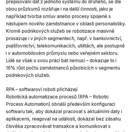
přepisování dat z jednoho systému do druhého, se dle
obou průzkumů rozšiřuje i na další činnosti, jako je
například tvorba smluv anebo procesy spojené s
nástupem nového zaměstnance v oblasti personalistiky.
Kromě podnikových služeb se robotizace masivně
prosazuje i v jiných segmentech, např. v bankovnictví,
pojišťovnictví, telekomunikacích, utilitách, ale postupně
i v automobilovém průmyslu nebo veřejném sektoru.
Lidé se však o svou práci bát nemusí – dokazuje to i
16% růst počtu zaměstnanců působících v segmentu
podnikových služeb.
RPA – softwaroví roboti přicházejí
Robotická automatizace procesů (RPA – Robotic
Process Automation) obnáší především konfiguraci
softwaru tak, aby dokázal pracovat s aktuálními daty i
aplikacemi, reagoval na události, dokázal bez zásahu
člověka zpracovávat transakce a komunikovat s