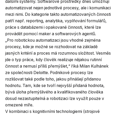
dalšími systémy. Softwarové prostředky dnes umožňují
automatizovat nejen jednotlivé procesy, ale i komunikaci
mezi nimi. Do kategorie takto automatizovaných činnosti
patří např. reporting, analytika, vyplňování formulářů,
práce s databázemi i opakované činnosti, které lze
provádět pomocí maker a softwarových agentů.
„Pro robotickou automatizaci jsou vhodné zejména
procesy, kde je možné se rozhodovat na základě
jasných kritérií a proces má rozumnou složitost. Vesměs
jde o typ práce, kdy člověk realizuje nějakou rutinní
činnost a nemusí příliš přemýšlet,“ říká Milan Kulhánek
ze společnosti Deloitte. Podnikové procesy lze
rozlišovat také podle toho, jakou přinášejí přidanou
hodnotu. Tam, kde se tvoří nejvyšší přidaná hodnota,
bývá úloha přemýšlivého a kvalifikovaného člověka
dosud nezastupitelná a robotizaci lze využít pouze v
omezené míře.
V kombinaci s kognitivními technologiemi (strojové