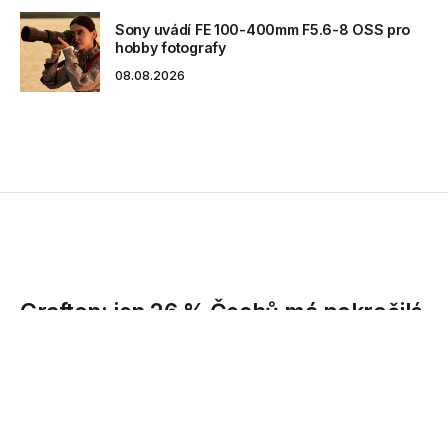
Sony uvádí FE 100-400mm F5.6-8 OSS pro
hobby fotografy
08.08.2026
Grafton: jen 26 % Čechů má pokročilé
znalosti cizích jazyků
Pouze 26 % Čechů se může pochlubit pokročilou znalostí
cizích jazyků, vyplývá to z průzkumu, který realizovala...