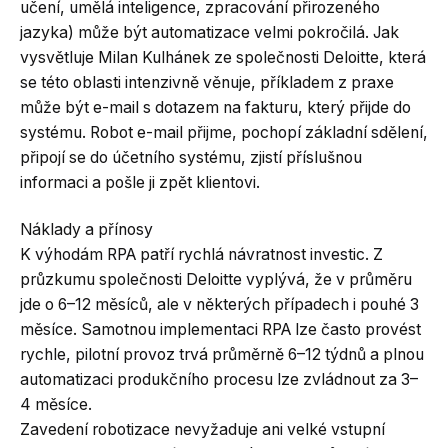
učení, umělá inteligence, zpracování přirozeného
jazyka) může být automatizace velmi pokročilá. Jak
vysvětluje Milan Kulhánek ze společnosti Deloitte, která
se této oblasti intenzivně věnuje, příkladem z praxe
může být e-mail s dotazem na fakturu, který přijde do
systému. Robot e-mail přijme, pochopí základní sdělení,
připojí se do účetního systému, zjistí příslušnou
informaci a pošle ji zpět klientovi.
Náklady a přínosy
K výhodám RPA patří rychlá návratnost investic. Z
průzkumu společnosti Deloitte vyplývá, že v průměru
jde o 6–12 měsíců, ale v některých případech i pouhé 3
měsíce. Samotnou implementaci RPA lze často provést
rychle, pilotní provoz trvá průměrně 6–12 týdnů a plnou
automatizaci produkčního procesu lze zvládnout za 3–
4 měsíce.
Zavedení robotizace nevyžaduje ani velké vstupní