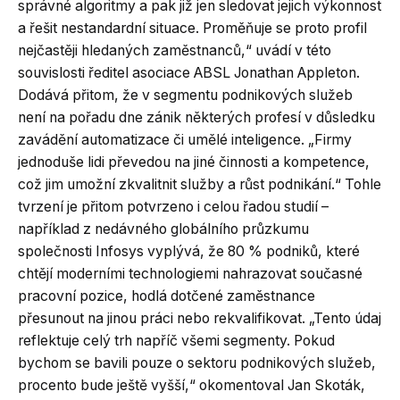
správné algoritmy a pak již jen sledovat jejich výkonnost
a řešit nestandardní situace. Proměňuje se proto profil
nejčastěji hledaných zaměstnanců,“ uvádí v této
souvislosti ředitel asociace ABSL Jonathan Appleton.
Dodává přitom, že v segmentu podnikových služeb
není na pořadu dne zánik některých profesí v důsledku
zavádění automatizace či umělé inteligence. „Firmy
jednoduše lidi převedou na jiné činnosti a kompetence,
což jim umožní zkvalitnit služby a růst podnikání.“ Tohle
tvrzení je přitom potvrzeno i celou řadou studií –
například z nedávného globálního průzkumu
společnosti Infosys vyplývá, že 80 % podniků, které
chtějí moderními technologiemi nahrazovat současné
pracovní pozice, hodlá dotčené zaměstnance
přesunout na jinou práci nebo rekvalifikovat. „Tento údaj
reflektuje celý trh napříč všemi segmenty. Pokud
bychom se bavili pouze o sektoru podnikových služeb,
procento bude ještě vyšší,“ okomentoval Jan Skoták,