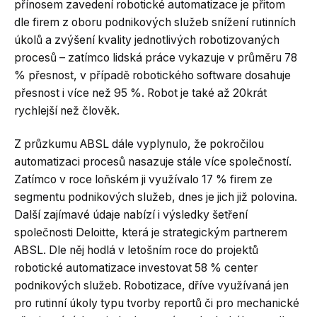
přínosem zavedení robotické automatizace je přitom
dle firem z oboru podnikových služeb snížení rutinních
úkolů a zvýšení kvality jednotlivých robotizovaných
procesů – zatímco lidská práce vykazuje v průměru 78
% přesnost, v případě robotického software dosahuje
přesnost i více než 95 %. Robot je také až 20krát
rychlejší než člověk.
Z průzkumu ABSL dále vyplynulo, že pokročilou
automatizaci procesů nasazuje stále více společností.
Zatímco v roce loňském ji využívalo 17 % firem ze
segmentu podnikových služeb, dnes je jich již polovina.
Další zajímavé údaje nabízí i výsledky šetření
společnosti Deloitte, která je strategickým partnerem
ABSL. Dle něj hodlá v letošním roce do projektů
robotické automatizace investovat 58 % center
podnikových služeb. Robotizace, dříve využívaná jen
pro rutinní úkoly typu tvorby reportů či pro mechanické