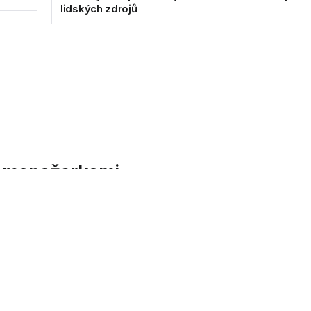
lidských zdrojů
i manažerkami
ci Králové nové vedoucí poboček. Plzeňskou má od května na star
 v Plzni a v Hradci Králové nové vedoucí poboček.
Sládková, královéhradeckou povede od června Aneta