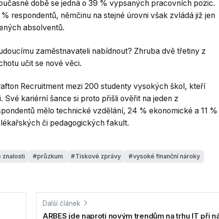
současné době se jedná o 39 % vypsaných pracovních pozic.
1 % respondentů, němčinu na stejné úrovni však zvládá již jen
vených absolventů.
budoucímu zaměstnavateli nabídnout? Zhruba dvě třetiny z
ochotu učit se nové věci.
afton Recruitment mezi 200 studenty vysokých škol, kteří
. Své kariérní šance si proto přišli ověřit na jeden z
pondentů mělo technické vzdělání, 24 % ekonomické a 11 %
lékařských či pedagogických fakult.
 znalosti
průzkum
Tiskové zprávy
vysoké finanční nároky
Další článek
ARBES jde naproti novým trendům na trhu IT při n