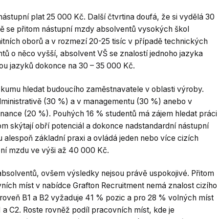
ástupní plat 25 000 Kč. Další čtvrtina doufá, že si vydělá 30
ě se přitom nástupní mzdy absolventů vysokých škol
nitních oborů a v rozmezí 20-25 tisíc v případě technických
tů o něco vyšší, absolvent VŠ se znalostí jednoho jazyka
vou jazyků dokonce na 30 – 35 000 Kč.
zkumu hledat budoucího zaměstnavatele v oblasti výroby.
administrativě (30 %) a v managementu (30 %) anebo v
finance (20 %). Pouhých 16 % studentů má zájem hledat práci
tom skýtají obří potenciál a dokonce nadstandardní nástupní
iu alespoň základní praxi a ovládá jeden nebo více cizích
ní mzdu ve výši až 40 000 Kč.
absolventů, ovšem výsledky nejsou právě uspokojivé. Přitom
ch míst v nabídce Grafton Recruitment nemá znalost cizího
úroveň B1 a B2 vyžaduje 41 % pozic a pro 28 % volných míst
C1 a C2. Roste rovněž podíl pracovních míst, kde je