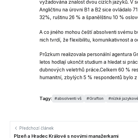
vyžadována znalost dvou cizích jazyků. V 
Angličtinu na úrovni B1 a B2 sice ovládalo 7
32%, ruštinu 26 % a španělštinu 10 % oslo
A co jiného mohou čeští absolventi svému 
nich tvrdí, že flexibilitu, komunikativnost a 
Průzkum realizovala personální agentura Gr
letos hodlají ukončit studium a hledat si práci
dubnových veletrhů práce.Celkem 60 % res
humanitní, zbylých 5 % respondentů bylo z 
Tagy:
absolventi vš
Grafton
nízké jazykové
Předchozí článek
Plzeň a Hradec Králové s novými manažerkami