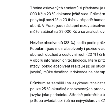
Třetina oslovených studentů si představuje n
000 Kč a 23 % dokonce ještě více. Průměrn
pohybují mezi 15 a 20 tisíci v případě huma
oborů. V Praze jsou nástupní mzdy absolven
může začínat na 28 000 Kč a se znalostí d
Nejvíce absolventů (38 %) hodlá podle prů
Populární jsou mezi absolventy i pozice v 
oborech obchod a cestovní ruch (20 %) či 
v oboru informačních technologií, které při
mzdy; pokud absolvent realizuje již při stud
jazyků, může dosáhnout dokonce na nástup
Průzkum se zaměřil i na jazykovou znalost 
pouze 25 % aktuálně obsazovaných pracovní
jazyka jako podmínku. Středně pokročilou 
je třeba ovládat cizí řeč na nejvyššíúrovni 