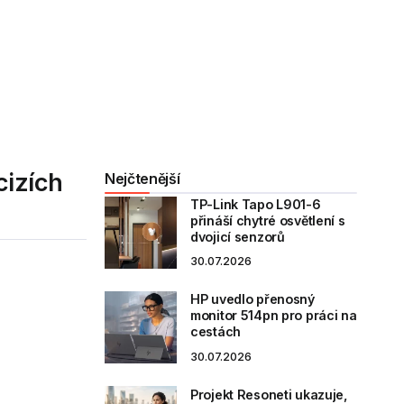
cizích
Nejčtenější
TP-Link Tapo L901-6
přináší chytré osvětlení s
dvojicí senzorů
30.07.2026
HP uvedlo přenosný
monitor 514pn pro práci na
cestách
30.07.2026
Projekt Resoneti ukazuje,