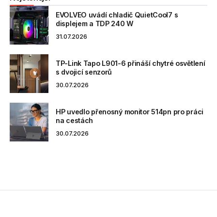
EVOLVEO uvádí chladič QuietCool7 s
displejem a TDP 240 W
31.07.2026
TP-Link Tapo L901-6 přináší chytré osvětlení
s dvojicí senzorů
30.07.2026
HP uvedlo přenosný monitor 514pn pro práci
na cestách
30.07.2026