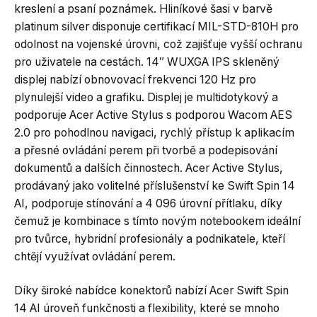
kreslení a psaní poznámek. Hliníkové šasi v barvě
platinum silver disponuje certifikací MIL-STD-810H pro
odolnost na vojenské úrovni, což zajišťuje vyšší ochranu
pro uživatele na cestách. 14″ WUXGA IPS skleněný
displej nabízí obnovovací frekvenci 120 Hz pro
plynulejší video a grafiku. Displej je multidotykový a
podporuje Acer Active Stylus s podporou Wacom AES
2.0 pro pohodlnou navigaci, rychlý přístup k aplikacím
a přesné ovládání perem při tvorbě a podepisování
dokumentů a dalších činnostech. Acer Active Stylus,
prodávaný jako volitelné příslušenství ke Swift Spin 14
AI, podporuje stínování a 4 096 úrovní přítlaku, díky
čemuž je kombinace s tímto novým notebookem ideální
pro tvůrce, hybridní profesionály a podnikatele, kteří
chtějí využívat ovládání perem.
Díky široké nabídce konektorů nabízí Acer Swift Spin
14 AI úroveň funkčnosti a flexibility, které se mnoho