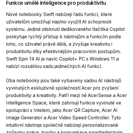
Funkce umělé inteligence pro produktivitu
Nové notebooky Swift nabízejí řadu funkcí, které
uživatelům umožňují naplno využít AI schopnosti
systému. Jediné stisknutí dedikovaného tlačítka Copilot
poskytuje rychlý přístup k nástrojům a funkcím podle
toho, co uživatel právě dělá, a zvyšuje kreativitu i
produktivitu díky efektivnějším pracovním postupům.
Swift Spin 14 AI je navíc Copilot+ PC s Windows 11 a
nabízí rozsáhlou sadu jedinečných AI funkcí.
Oba notebooky jsou také vybaveny sadou AI nástrojů
vyvinutých exkluzivně společností Acer pro zvýšení
produktivity a kreativity. Patří mezi ně AcerSense a Acer
Intelligence Space, které zahrnují funkce vyvinuté ve
spolupráci s Intelem, jako Acer QR Capture, Acer AI
Image Generator a Acer Video Speed Controller. Tyto
intuitivní nástroje společně nabízejí personalizované
způsoby práce, tvorby a komunikace prostřednictvím