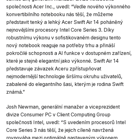
společnosti Acer Inc., uvedl: “Vedle nového výkonného
konvertibilního notebooku nás těší, že můžeme
představit tenký a lehký Acer Swift Air 14 poháněný
nejnovějšími procesory Intel Core Series 3. Díky
robustnímu výkonu v sofistikovaném designu tento
nový notebook reaguje na potřeby trhu a přináší
pokročilé schopnosti a AI funkce v dostupném zařízení,
které je stejně elegantní jako výkonné. Swift Air 14
představuje závazek Aceru zpřístupňovat
nejmodernější technologie širšímu okruhu uživatelů,
zabalené do elegantního šasi, kterým je rodina Swift
známá.”
Josh Newman, generální manažer a viceprezident
divize Consumer PC v Client Computing Group
společnosti Intel, uvedl: “S uvedením procesorů Intel
Core Series 3 nás těší, že jejich cíleně navržená
rovnováha mezi optimálně nastaveným výkonem,