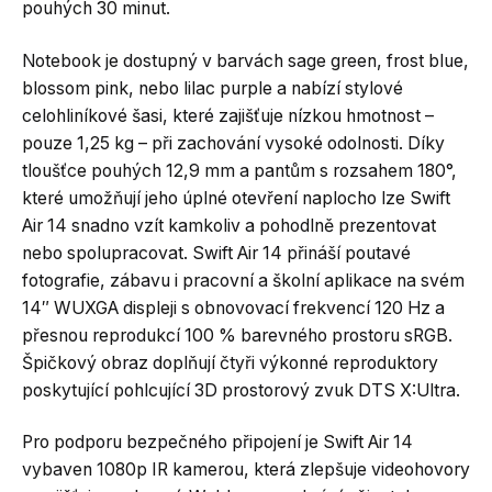
pouhých 30 minut.
Notebook je dostupný v barvách sage green, frost blue,
blossom pink, nebo lilac purple a nabízí stylové
celohliníkové šasi, které zajišťuje nízkou hmotnost –
pouze 1,25 kg – při zachování vysoké odolnosti. Díky
tloušťce pouhých 12,9 mm a pantům s rozsahem 180°,
které umožňují jeho úplné otevření naplocho lze Swift
Air 14 snadno vzít kamkoliv a pohodlně prezentovat
nebo spolupracovat. Swift Air 14 přináší poutavé
fotografie, zábavu i pracovní a školní aplikace na svém
14″ WUXGA displeji s obnovovací frekvencí 120 Hz a
přesnou reprodukcí 100 % barevného prostoru sRGB.
Špičkový obraz doplňují čtyři výkonné reproduktory
poskytující pohlcující 3D prostorový zvuk DTS X:Ultra.
Pro podporu bezpečného připojení je Swift Air 14
vybaven 1080p IR kamerou, která zlepšuje videohovory