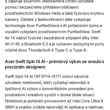
a zajišťuje soukromí. Webkamera chrání uživatele
pomocí bezpečného přihlášení obličejem
prostřednictvím Windows Hello a také fyzickou krytkou
kamery. Zážitek z telekonferencí dále vylepšuje
technologie Acer PurifiedVoice s AI potlačením šumu a
vizuální vylepšení prostřednictvím PurifiedView. Swift
Air 14 nabízí fyzické i bezdrátové připojení díky Intel
Wi-Fi 6E a Bluetooth 5.3 a je vybaven nezbytnými porty
včetně dvou Thunderbolt 4 Type-C a Type-A.
Acer Swift Spin 14 AI – prémiový výkon se snoubí s
precizním designem
Swift Spin 14 AI (SFSP14-I51T) osloví náročné
uživatele notebooků, kteří vyžadují nejnovější a
špičkový AI výkon v konvertibilním provedení pro
produktivní i kreativní využití v široké škále situací.
Notebook je poháněn procesorem až Intel Core Ultra 9
386H a snadno zvládá nejnovější AI aplikace a nástroje;