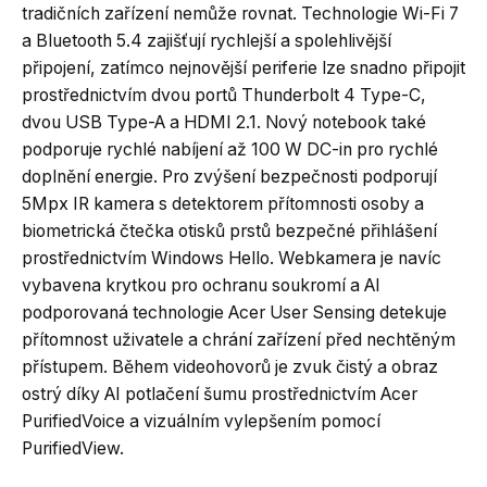
tradičních zařízení nemůže rovnat. Technologie Wi-Fi 7
a Bluetooth 5.4 zajišťují rychlejší a spolehlivější
připojení, zatímco nejnovější periferie lze snadno připojit
prostřednictvím dvou portů Thunderbolt 4 Type-C,
dvou USB Type-A a HDMI 2.1. Nový notebook také
podporuje rychlé nabíjení až 100 W DC-in pro rychlé
doplnění energie. Pro zvýšení bezpečnosti podporují
5Mpx IR kamera s detektorem přítomnosti osoby a
biometrická čtečka otisků prstů bezpečné přihlášení
prostřednictvím Windows Hello. Webkamera je navíc
vybavena krytkou pro ochranu soukromí a AI
podporovaná technologie Acer User Sensing detekuje
přítomnost uživatele a chrání zařízení před nechtěným
přístupem. Během videohovorů je zvuk čistý a obraz
ostrý díky AI potlačení šumu prostřednictvím Acer
PurifiedVoice a vizuálním vylepšením pomocí
PurifiedView.