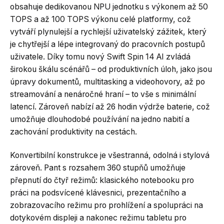
obsahuje dedikovanou NPU jednotku s výkonem až 50
TOPS a až 100 TOPS výkonu celé platformy, což
vytváří plynulejší a rychlejší uživatelský zážitek, který
je chytřejší a lépe integrovaný do pracovních postupů
uživatele. Díky tomu nový Swift Spin 14 AI zvládá
širokou škálu scénářů – od produktivních úloh, jako jsou
úpravy dokumentů, multitasking a videohovory, až po
streamování a nenáročné hraní – to vše s minimální
latencí. Zároveň nabízí až 26 hodin výdrže baterie, což
umožňuje dlouhodobé používání na jedno nabití a
zachování produktivity na cestách.
Konvertibilní konstrukce je všestranná, odolná i stylová
zároveň. Pant s rozsahem 360 stupňů umožňuje
přepnutí do čtyř režimů: klasického notebooku pro
práci na podsvícené klávesnici, prezentačního a
zobrazovacího režimu pro prohlížení a spolupráci na
dotykovém displeji a nakonec režimu tabletu pro