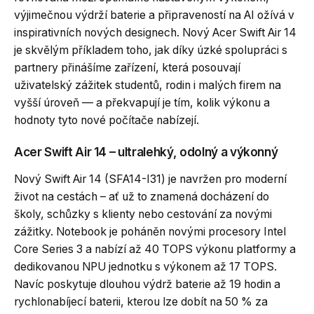
výjimečnou výdrží baterie a připraveností na AI ožívá v
inspirativních nových designech. Nový Acer Swift Air 14
je skvělým příkladem toho, jak díky úzké spolupráci s
partnery přinášíme zařízení, která posouvají
uživatelský zážitek studentů, rodin i malých firem na
vyšší úroveň — a překvapují je tím, kolik výkonu a
hodnoty tyto nové počítače nabízejí.
Acer Swift Air 14 – ultralehký, odolný a výkonný
Nový Swift Air 14 (SFA14-I31) je navržen pro moderní
život na cestách – ať už to znamená docházení do
školy, schůzky s klienty nebo cestování za novými
zážitky. Notebook je poháněn novými procesory Intel
Core Series 3 a nabízí až 40 TOPS výkonu platformy a
dedikovanou NPU jednotku s výkonem až 17 TOPS.
Navíc poskytuje dlouhou výdrž baterie až 19 hodin a
rychlonabíjecí baterii, kterou lze dobít na 50 % za