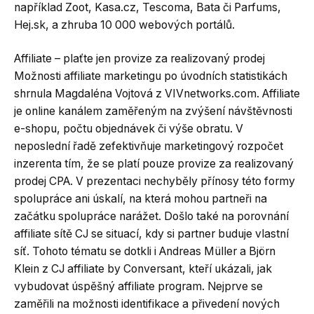
například Zoot, Kasa.cz, Tescoma, Bata či Parfums,
Hej.sk, a zhruba 10 000 webových portálů.
Affiliate – plaťte jen provize za realizovaný prodej
Možnosti affiliate marketingu po úvodních statistikách
shrnula Magdaléna Vojtová z VIVnetworks.com. Affiliate
je online kanálem zaměřeným na zvýšení návštěvnosti
e-shopu, počtu objednávek či výše obratu. V
neposlední řadě zefektivňuje marketingový rozpočet
inzerenta tím, že se platí pouze provize za realizovaný
prodej CPA. V prezentaci nechyběly přínosy této formy
spolupráce ani úskalí, na která mohou partneři na
začátku spolupráce narážet. Došlo také na porovnání
affiliate sítě CJ se situací, kdy si partner buduje vlastní
síť. Tohoto tématu se dotkli i Andreas Müller a Björn
Klein z CJ affiliate by Conversant, kteří ukázali, jak
vybudovat úspěšný affiliate program. Nejprve se
zaměřili na možnosti identifikace a přivedení nových