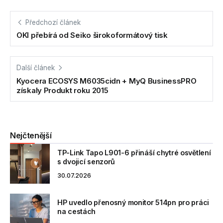
Předchozí článek
OKI přebírá od Seiko širokoformátový tisk
Další článek
Kyocera ECOSYS M6035cidn + MyQ BusinessPRO
získaly Produkt roku 2015
Nejčtenější
TP-Link Tapo L901-6 přináší chytré osvětlení
s dvojicí senzorů
30.07.2026
HP uvedlo přenosný monitor 514pn pro práci
na cestách