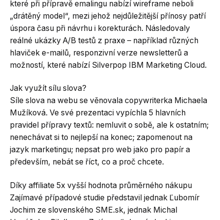
které při přípravě emalingu nabízí wireframe neboli
„drátěný model“, mezi jehož nejdůležitější přínosy patří
úspora času při návrhu i korekturách. Následovaly
reálné ukázky A/B testů z praxe – například různých
hlaviček e-mailů, responzivní verze newsletterů a
možností, které nabízí Silverpop IBM Marketing Cloud.
Jak využít sílu slova?
Síle slova na webu se věnovala copywriterka Michaela
Mužíková. Ve své prezentaci vypíchla 5 hlavních
pravidel přípravy textů: nemluvit o sobě, ale k ostatním;
nenechávat si to nejlepší na konec; zapomenout na
jazyk marketingu; nepsat pro web jako pro papír a
především, nebát se říct, co a proč chcete.
Díky affiliate 5x vyšší hodnota průměrného nákupu
Zajímavé případové studie představil jednak Ľubomír
Jochim ze slovenského SME.sk, jednak Michal