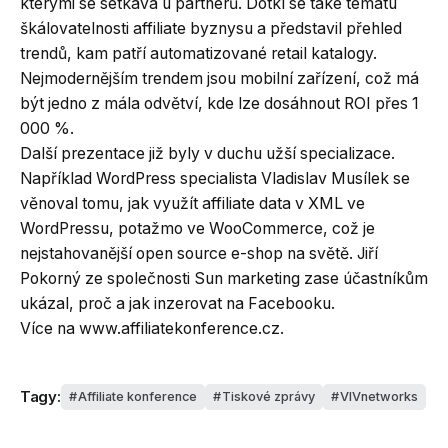
kterými se setkává u partnerů. Dotkl se také tématu
škálovatelnosti affiliate byznysu a představil přehled
trendů, kam patří automatizované retail katalogy.
Nejmodernějším trendem jsou mobilní zařízení, což má
být jedno z mála odvětví, kde lze dosáhnout ROI přes 1
000 %.
Další prezentace již byly v duchu užší specializace.
Například WordPress specialista Vladislav Musílek se
věnoval tomu, jak využít affiliate data v XML ve
WordPressu, potažmo ve WooCommerce, což je
nejstahovanější open source e-shop na světě. Jiří
Pokorný ze společnosti Sun marketing zase účastníkům
ukázal, proč a jak inzerovat na Facebooku.
Více na www.affiliatekonference.cz.
Tagy:
Affiliate konference
Tiskové zprávy
VIVnetworks