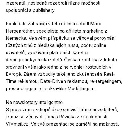
inzerentů, následně rozebrali různé možnosti
spolupráci s publishery.
Pohled do zahraničí v této oblasti nabídl Marc
Hergenröther, specialista na affiliate marketing z
Německa. Ve svém příspěvku se věnoval porovnání
různých trhů z hlediska jejich růstu, počtu online
uživatelů, využívání platebních karet či
demografických ukazatelů. Česká republika z tohoto
srovnání vyšla jako jedna z nejrychleji rostoucích v
Evropě. Zájem vzbudily také jeho zkušenosti s Real-
Time reklamou, Data-Driven reklamou, re-targetingem,
prospectingem a Look-a-like Modellingem.
Na newslettery inteligentně
S provozem e-shopů úzce souvisí i téma newsletterů,
jemuž se věnoval Tomáš Růžička ze společnosti
VIVmail.cz. Ve své prezentaci se zaměřil na možnosti,