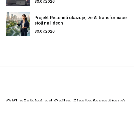
30.07.2026
Projekt Resoneti ukazuje, že AI transformace
stojí na lidech
30.07.2026
OKI přebírá od Seiko širokoformátový
tisk
OKI posiluje svoji pozici v oblasti profesionálního tisku s
novými LED a inkoustovými stroji pro inženýrské a grafické