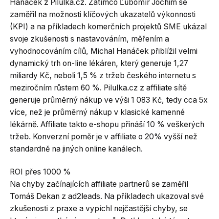
Hanáček z Pilulka.cz. Zatímco Ľubomír Jochim se
zaměřil na možnosti klíčových ukazatelů výkonnosti
(KPI) a na příkladech komerčních projektů SME ukázal
svoje zkušenosti s nastavováním, měřením a
vyhodnocováním cílů, Michal Hanáček přiblížil velmi
dynamický trh on-line lékáren, který generuje 1,27
miliardy Kč, neboli 1,5 % z tržeb českého internetu s
meziročním růstem 60 %. Pilulka.cz z affiliate sítě
generuje průměrný nákup ve výši 1 083 Kč, tedy cca 5x
více, než je průměrný nákup v klasické kamenné
lékárně. Affiliate takto e-shopu přináší 10 % veškerých
tržeb. Konverzní poměr je v affiliate o 20% vyšší než
standardně na jiných online kanálech.
ROI přes 1000 %
Na chyby začínajících affiliate partnerů se zaměřil
Tomáš Dekan z ad2leads. Na příkladech ukazoval své
zkušenosti z praxe a vypíchl nejčastější chyby, se