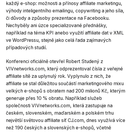
každý e-shop: možnosti a přínosy affiliate marketingu,
výhody inteligentního emailingu, copywriting a jeho síla,
či důvody a způsoby prezentace na Facebooku.
Nechyběly ani úzce specializované přednášky,
například na téma KPI anebo využití affiliate dat v XML
ve WordPressu, stejně jako celá řada zajímavých
případových studií.
Konferenci oficiálně otevřel Robert Studený z
VIVnetworks.com, který odprezentoval čísla z veřejné
affiliate sítě za uplynulý rok. Vyplynulo z nich, že
affiliate se stal důležitou součástí marketingového mixu
velkých e-shopů s obratem nad 200 milionů Kč, kterým
generuje přes 10 % obratu. Například služeb
společnosti VIVnetworks.com, která zastupuje na
českém, slovenském, maďarském a polském trhu
největší světovou affiliate síť CJ.com, dnes využívá více
než 190 českých a slovenských e-shopů, včetně