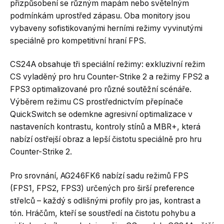
přizpůsobení se různým mapám nebo světelným
podmínkám uprostřed zápasu. Oba monitory jsou
vybaveny sofistikovanými herními režimy vyvinutými
speciálně pro kompetitivní hraní FPS.
CS24A obsahuje tři speciální režimy: exkluzivní režim
CS vyladěný pro hru Counter-Strike 2 a režimy FPS2 a
FPS3 optimalizované pro různé soutěžní scénáře.
Výběrem režimu CS prostřednictvím přepínače
QuickSwitch se odemkne agresivní optimalizace v
nastaveních kontrastu, kontroly stínů a MBR+, která
nabízí ostřejší obraz a lepší čistotu speciálně pro hru
Counter-Strike 2.
Pro srovnání, AG246FK6 nabízí sadu režimů FPS
(FPS1, FPS2, FPS3) určených pro širší preference
střelců – každý s odlišnými profily pro jas, kontrast a
tón. Hráčům, kteří se soustředí na čistotu pohybu a