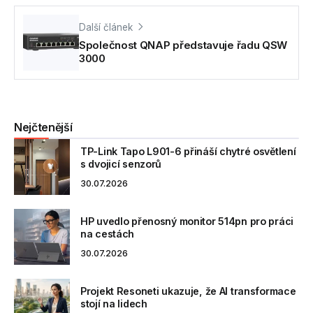
Další článek
Společnost QNAP představuje řadu QSW
3000
Nejčtenější
TP-Link Tapo L901-6 přináší chytré osvětlení
s dvojicí senzorů
30.07.2026
HP uvedlo přenosný monitor 514pn pro práci
na cestách
30.07.2026
Projekt Resoneti ukazuje, že AI transformace
stojí na lidech