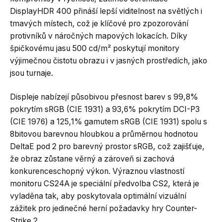
DisplayHDR 400 přináší lepší viditelnost na světlých i
tmavých místech, což je klíčové pro zpozorování
protivníků v náročných mapových lokacích. Díky
špičkovému jasu 500 cd/m² poskytují monitory
výjimečnou čistotu obrazu i v jasných prostředích, jako
jsou turnaje.
Displeje nabízejí působivou přesnost barev s 99,8%
pokrytím sRGB (CIE 1931) a 93,6% pokrytím DCI-P3
(CIE 1976) a 125,1% gamutem sRGB (CIE 1931) spolu s
8bitovou barevnou hloubkou a průměrnou hodnotou
DeltaE pod 2 pro barevný prostor sRGB, což zajišťuje,
že obraz zůstane věrný a zároveň si zachová
konkurenceschopný výkon. Výraznou vlastností
monitoru CS24A je speciální předvolba CS2, která je
vyladěna tak, aby poskytovala optimální vizuální
zážitek pro jedinečné herní požadavky hry Counter-
Strike 2.