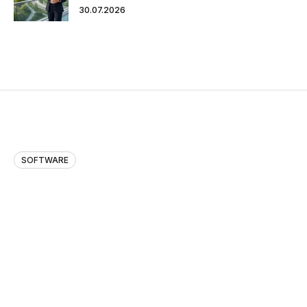
30.07.2026
SOFTWARE
Dopady ransomwaru na mentální
zdraví
Sophos, přední světový inovátor v oblasti pokročilých
bezpečnostních řešení, která zabraňují kybernetickým
útokům, zveřejnil svou výroční studii The state of
ransomware 2025, ze které mimo jiné...