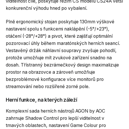
viditelnost cíle, poskytuje režim CS modelu CS24A větší
konkurenční výhodu hned po vybalení.
Plně ergonomický stojan poskytuje 130mm výškové
nastavení spolu s funkcemi naklápění (-5°/+23°),
otáčení (-28°/+28°) a pivot, které zajišťují optimální
pozorovací úhly během maratónských herních seancí.
Vestavěný držák náhlavní soupravy zvyšuje pohodlí,
protože umožňuje mít zvukové zařízení snadno na
dosah. Třístranný bezrámečkový design maximalizuje
prostor na obrazovce a zároveň umožňuje
bezproblémové konfigurace více monitorů pro
streamování nebo rozšířené zorné pole.
Herní funkce, na kterých záleží
Komplexní sada herních nástrojů AGON by AOC
zahrnuje Shadow Control pro lepší viditelnost v
tmavých oblastech, nastavení Game Colour pro