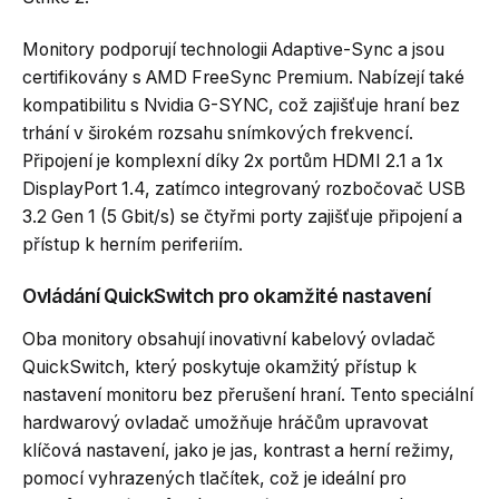
Monitory podporují technologii Adaptive-Sync a jsou
certifikovány s AMD FreeSync Premium. Nabízejí také
kompatibilitu s Nvidia G-SYNC, což zajišťuje hraní bez
trhání v širokém rozsahu snímkových frekvencí.
Připojení je komplexní díky 2x portům HDMI 2.1 a 1x
DisplayPort 1.4, zatímco integrovaný rozbočovač USB
3.2 Gen 1 (5 Gbit/s) se čtyřmi porty zajišťuje připojení a
přístup k herním periferiím.
Ovládání QuickSwitch pro okamžité nastavení
Oba monitory obsahují inovativní kabelový ovladač
QuickSwitch, který poskytuje okamžitý přístup k
nastavení monitoru bez přerušení hraní. Tento speciální
hardwarový ovladač umožňuje hráčům upravovat
klíčová nastavení, jako je jas, kontrast a herní režimy,
pomocí vyhrazených tlačítek, což je ideální pro