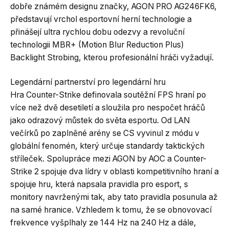
dobře známém designu značky, AGON PRO AG246FK6,
představují vrchol esportovní herní technologie a
přinášejí ultra rychlou dobu odezvy a revoluční
technologii MBR+ (Motion Blur Reduction Plus)
Backlight Strobing, kterou profesionální hráči vyžadují.
Legendární partnerství pro legendární hru
Hra Counter-Strike definovala soutěžní FPS hraní po
více než dvě desetiletí a sloužila pro nespočet hráčů
jako odrazový můstek do světa esportu. Od LAN
večírků po zaplněné arény se CS vyvinul z módu v
globální fenomén, který určuje standardy taktických
stříleček. Spolupráce mezi AGON by AOC a Counter-
Strike 2 spojuje dva lídry v oblasti kompetitivního hraní a
spojuje hru, která napsala pravidla pro esport, s
monitory navrženými tak, aby tato pravidla posunula až
na samé hranice. Vzhledem k tomu, že se obnovovací
frekvence vyšplhaly ze 144 Hz na 240 Hz a dále,