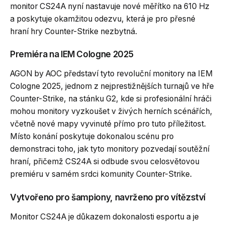
monitor CS24A nyní nastavuje nové měřítko na 610 Hz
a poskytuje okamžitou odezvu, která je pro přesné
hraní hry Counter-Strike nezbytná.
Premiéra na IEM Cologne 2025
AGON by AOC představí tyto revoluční monitory na IEM
Cologne 2025, jednom z nejprestižnějších turnajů ve hře
Counter-Strike, na stánku G2, kde si profesionální hráči
mohou monitory vyzkoušet v živých herních scénářích,
včetně nové mapy vyvinuté přímo pro tuto příležitost.
Místo konání poskytuje dokonalou scénu pro
demonstraci toho, jak tyto monitory pozvedají soutěžní
hraní, přičemž CS24A si odbude svou celosvětovou
premiéru v samém srdci komunity Counter-Strike.
Vytvořeno pro šampiony, navrženo pro vítězství
Monitor CS24A je důkazem dokonalosti esportu a je