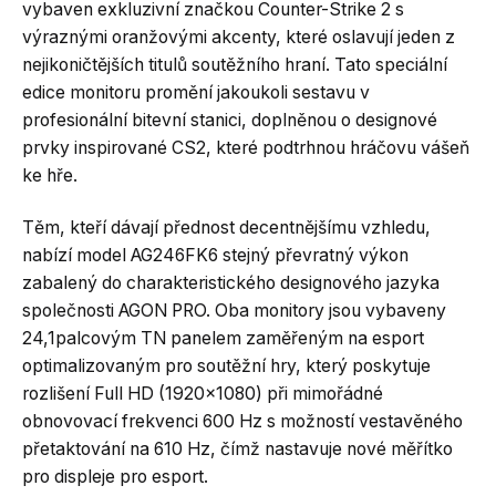
vybaven exkluzivní značkou Counter-Strike 2 s
výraznými oranžovými akcenty, které oslavují jeden z
nejikoničtějších titulů soutěžního hraní. Tato speciální
edice monitoru promění jakoukoli sestavu v
profesionální bitevní stanici, doplněnou o designové
prvky inspirované CS2, které podtrhnou hráčovu vášeň
ke hře.
Těm, kteří dávají přednost decentnějšímu vzhledu,
nabízí model AG246FK6 stejný převratný výkon
zabalený do charakteristického designového jazyka
společnosti AGON PRO. Oba monitory jsou vybaveny
24,1palcovým TN panelem zaměřeným na esport
optimalizovaným pro soutěžní hry, který poskytuje
rozlišení Full HD (1920×1080) při mimořádné
obnovovací frekvenci 600 Hz s možností vestavěného
přetaktování na 610 Hz, čímž nastavuje nové měřítko
pro displeje pro esport.