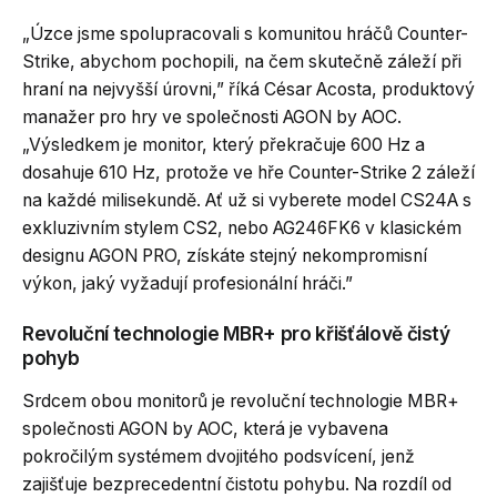
„Úzce jsme spolupracovali s komunitou hráčů Counter-
Strike, abychom pochopili, na čem skutečně záleží při
hraní na nejvyšší úrovni,” říká César Acosta, produktový
manažer pro hry ve společnosti AGON by AOC.
„Výsledkem je monitor, který překračuje 600 Hz a
dosahuje 610 Hz, protože ve hře Counter-Strike 2 záleží
na každé milisekundě. Ať už si vyberete model CS24A s
exkluzivním stylem CS2, nebo AG246FK6 v klasickém
designu AGON PRO, získáte stejný nekompromisní
výkon, jaký vyžadují profesionální hráči.”
Revoluční technologie MBR+ pro křišťálově čistý
pohyb
Srdcem obou monitorů je revoluční technologie MBR+
společnosti AGON by AOC, která je vybavena
pokročilým systémem dvojitého podsvícení, jenž
zajišťuje bezprecedentní čistotu pohybu. Na rozdíl od