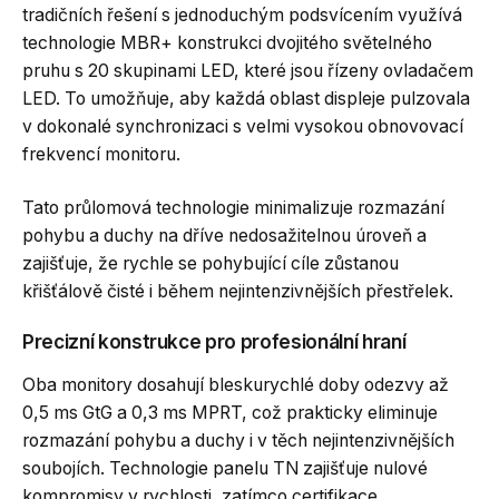
tradičních řešení s jednoduchým podsvícením využívá
technologie MBR+ konstrukci dvojitého světelného
pruhu s 20 skupinami LED, které jsou řízeny ovladačem
LED. To umožňuje, aby každá oblast displeje pulzovala
v dokonalé synchronizaci s velmi vysokou obnovovací
frekvencí monitoru.
Tato průlomová technologie minimalizuje rozmazání
pohybu a duchy na dříve nedosažitelnou úroveň a
zajišťuje, že rychle se pohybující cíle zůstanou
křišťálově čisté i během nejintenzivnějších přestřelek.
Precizní konstrukce pro profesionální hraní
Oba monitory dosahují bleskurychlé doby odezvy až
0,5 ms GtG a 0,3 ms MPRT, což prakticky eliminuje
rozmazání pohybu a duchy i v těch nejintenzivnějších
soubojích. Technologie panelu TN zajišťuje nulové
kompromisy v rychlosti, zatímco certifikace