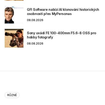
GFI Software nabízí AI klonování historických
osobností přes MyPersonas
08.08.2026
Sony uvádí FE 100-400mm F5.6-8 OSS pro
hobby fotografy
08.08.2026
RŮZNÉ
Unlucky thieves snatch $1.7m-w…