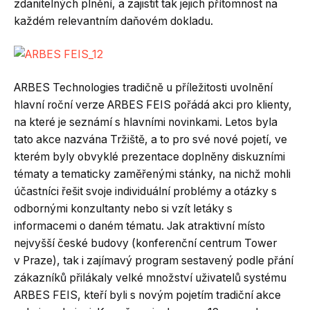
zdanitelných plnění, a zajistit tak jejich přítomnost na
každém relevantním daňovém dokladu.
ARBES Technologies tradičně u příležitosti uvolnění
hlavní roční verze ARBES FEIS pořádá akci pro klienty,
na které je seznámí s hlavními novinkami. Letos byla
tato akce nazvána Tržiště, a to pro své nové pojetí, ve
kterém byly obvyklé prezentace doplněny diskuzními
tématy a tematicky zaměřenými stánky, na nichž mohli
účastníci řešit svoje individuální problémy a otázky s
odbornými konzultanty nebo si vzít letáky s
informacemi o daném tématu. Jak atraktivní místo
nejvyšší české budovy (konferenční centrum Tower
v Praze), tak i zajímavý program sestavený podle přání
zákazníků přilákaly velké množství uživatelů systému
ARBES FEIS, kteří byli s novým pojetím tradiční akce