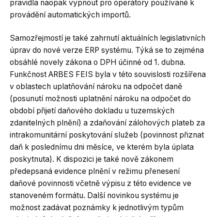
pravidla naopak vypnout pro operátory používané k
provádění automatických importů.
Samozřejmostí je také zahrnutí aktuálních legislativních
úprav do nové verze ERP systému. Týká se to zejména
obsáhlé novely zákona o DPH účinné od 1. dubna.
Funkčnost ARBES FEIS byla v této souvislosti rozšířena
v oblastech uplatňování nároku na odpočet daně
(posunutí možnosti uplatnění nároku na odpočet do
období přijetí daňového dokladu u tuzemských
zdanitelných plnění) a zdaňování zálohových plateb za
intrakomunitární poskytování služeb (povinnost přiznat
daň k poslednímu dni měsíce, ve kterém byla úplata
poskytnuta). K dispozici je také nově zákonem
předepsaná evidence plnění v režimu přenesení
daňové povinnosti včetně výpisu z této evidence ve
stanoveném formátu. Další novinkou systému je
možnost zadávat poznámky k jednotlivým typům