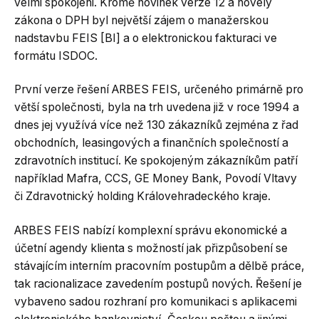
velmi spokojeni. Kromě novinek verze 12 a novely
zákona o DPH byl největší zájem o manažerskou
nadstavbu FEIS [BI] a o elektronickou fakturaci ve
formátu ISDOC.
První verze řešení ARBES FEIS, určeného primárně pro
větší společnosti, byla na trh uvedena již v roce 1994 a
dnes jej využívá více než 130 zákazníků zejména z řad
obchodních, leasingových a finančních společností a
zdravotních institucí. Ke spokojeným zákazníkům patří
například Mafra, CCS, GE Money Bank, Povodí Vltavy
či Zdravotnický holding Královehradeckého kraje.
ARBES FEIS nabízí komplexní správu ekonomické a
účetní agendy klienta s možností jak přizpůsobení se
stávajícím interním pracovním postupům a dělbě práce,
tak racionalizace zavedením postupů nových. Řešení je
vybaveno sadou rozhraní pro komunikaci s aplikacemi