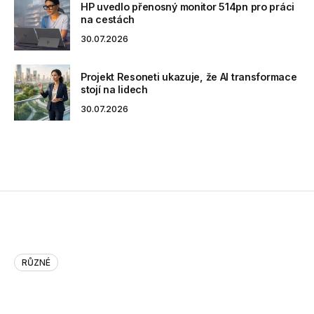
HP uvedlo přenosný monitor 514pn pro práci
na cestách
30.07.2026
Projekt Resoneti ukazuje, že AI transformace
stojí na lidech
30.07.2026
RŮZNÉ
Why it’s harder to make money …