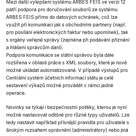
Mezi další vylepšení systému ARBES FEIS ve verzi 12
patří podpora pro doručování souborů ze systému
ARBES FEIS přímo do datových schránek, což lze
využít při komunikaci jak s obchodními partnery (např.
pro posílání elektronických faktur nebo upomínek), tak
s orgány veřejné správy (zejména při podávání přiznání
a hlášení správcům daní).
Podpora komunikace se státní správou byla dále
rozšířena v oblasti práce s XML soubory, které je nově
možné ukládat automatizovaně. V případě výstupů pro
Centrální systém účetních informací státu je celé
sestavení výkazů možné provádět v rámci jedné
operace.
Novinky se týkají i bezpečnostní politiky, kterou je nyní
možné nastavovat odlišně pro různé typy uživatelů. Lze
tedy nastavit například přísnější pravidla pro uživatele s
širokým rozsahem oprávnění (administrátory) nebo jiná