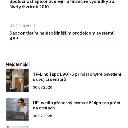
Spoločnosť Epicor zverejnila finančné výsledky za
štvrtý štvrťrok 2010
Další článek
Sapcon třetím nejúspěšnějším prodejcem systémů
SAP
Nejčtenější
TP-Link Tapo L901-6 přináší chytré osvětlení
s dvojicí senzorů
30.07.2026
HP uvedlo přenosný monitor 514pn pro práci
na cestách
30.07.2026