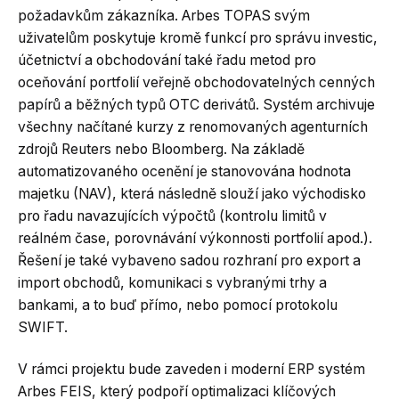
požadavkům zákazníka. Arbes TOPAS svým
uživatelům poskytuje kromě funkcí pro správu investic,
účetnictví a obchodování také řadu metod pro
oceňování portfolií veřejně obchodovatelných cenných
papírů a běžných typů OTC derivátů. Systém archivuje
všechny načítané kurzy z renomovaných agenturních
zdrojů Reuters nebo Bloomberg. Na základě
automatizovaného ocenění je stanovována hodnota
majetku (NAV), která následně slouží jako východisko
pro řadu navazujících výpočtů (kontrolu limitů v
reálném čase, porovnávání výkonnosti portfolií apod.).
Řešení je také vybaveno sadou rozhraní pro export a
import obchodů, komunikaci s vybranými trhy a
bankami, a to buď přímo, nebo pomocí protokolu
SWIFT.
V rámci projektu bude zaveden i moderní ERP systém
Arbes FEIS, který podpoří optimalizaci klíčových