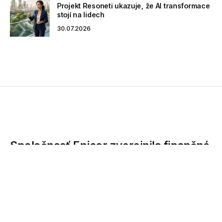
Projekt Resoneti ukazuje, že AI transformace
stojí na lidech
30.07.2026
Spoločnosť Epicor zverejnila finančné
výsledky za štvrtý štvrťrok 2010
Spoločnosť Epicor Software Corporation (NASDAQ: EPIC),
popredný dodávateľ softwarových riešení pre riadenie
podnikových procesov, oznámila svoje finančné výsledky
za štvrtý štvrťrok, ktorý sa skončil...