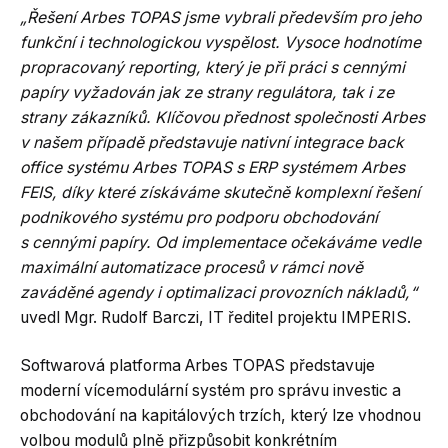
„Řešení Arbes TOPAS jsme vybrali především pro jeho
funkční i technologickou vyspělost. Vysoce hodnotíme
propracovaný reporting, který je při práci s cennými
papíry vyžadován jak ze strany regulátora, tak i ze
strany zákazníků. Klíčovou přednost společnosti Arbes
v našem případě představuje nativní integrace back
office systému Arbes TOPAS s ERP systémem Arbes
FEIS, díky které získáváme skutečně komplexní řešení
podnikového systému pro podporu obchodování
s cennými papíry. Od implementace očekáváme vedle
maximální automatizace procesů v rámci nově
zaváděné agendy i optimalizaci provozních nákladů,“
uvedl Mgr. Rudolf Barczi, IT ředitel projektu IMPERIS.
Softwarová platforma Arbes TOPAS představuje
moderní vícemodulární systém pro správu investic a
obchodování na kapitálových trzích, který lze vhodnou
volbou modulů plně přizpůsobit konkrétním