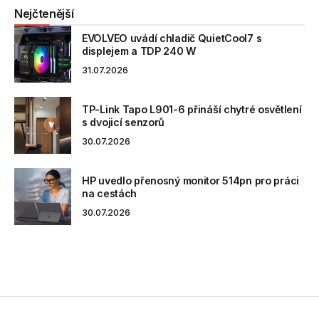
Nejčtenější
EVOLVEO uvádí chladič QuietCool7 s
displejem a TDP 240 W
31.07.2026
TP-Link Tapo L901-6 přináší chytré osvětlení
s dvojicí senzorů
30.07.2026
HP uvedlo přenosný monitor 514pn pro práci
na cestách
30.07.2026