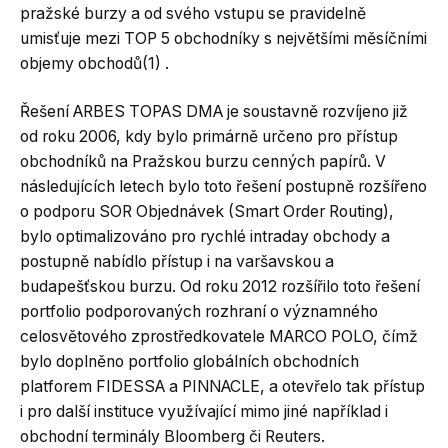
pražské burzy a od svého vstupu se pravidelně
umisťuje mezi TOP 5 obchodníky s největšími měsíčními
objemy obchodů(1) .
Řešení ARBES TOPAS DMA je soustavně rozvíjeno již
od roku 2006, kdy bylo primárně určeno pro přístup
obchodníků na Pražskou burzu cenných papírů. V
následujících letech bylo toto řešení postupně rozšířeno
o podporu SOR Objednávek (Smart Order Routing),
bylo optimalizováno pro rychlé intraday obchody a
postupně nabídlo přístup i na varšavskou a
budapešťskou burzu. Od roku 2012 rozšířilo toto řešení
portfolio podporovaných rozhraní o významného
celosvětového zprostředkovatele MARCO POLO, čímž
bylo doplněno portfolio globálních obchodních
platforem FIDESSA a PINNACLE, a otevřelo tak přístup
i pro další instituce využívající mimo jiné například i
obchodní terminály Bloomberg či Reuters.