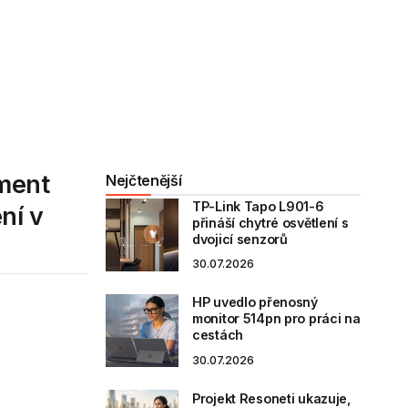
ument
Nejčtenější
TP-Link Tapo L901-6
ní v
přináší chytré osvětlení s
dvojicí senzorů
30.07.2026
HP uvedlo přenosný
monitor 514pn pro práci na
cestách
30.07.2026
Projekt Resoneti ukazuje,