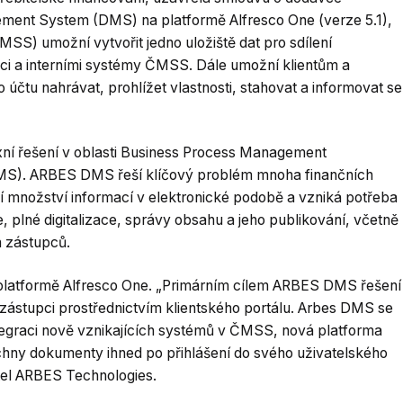
ent System (DMS) na platformě Alfresco One (verze 5.1),
SS) umožní vytvořit jedno uložiště dat pro sdílení
ci a interními systémy ČMSS. Dále umožní klientům a
čtu nahrávat, prohlížet vlastnosti, stahovat a informovat se
ní řešení v oblasti Business Process Management
). ARBES DMS řeší klíčový problém mnoha finančních
ší množství informací v elektronické podobě a vzniká potřeba
, plné digitalizace, správy obsahu a jeho publikování, včetně
h zástupců.
atformě Alfresco One. „Primárním cílem ARBES DMS řešení
 zástupci prostřednictvím klientského portálu. Arbes DMS se
tegraci nově vznikajících systémů v ČMSS, nová platforma
chny dokumenty ihned po přihlášení do svého uživatelského
itel ARBES Technologies.