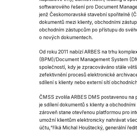
softwarového řešení pro Document Managem
jenž Českomoravské stavební spořitelně (ČM
dokumentů mezi klienty, obchodními zástup
obchodním zástupcům po přístupu do svého ú
o nových dokumentech.
Od roku 2011 nabízí ARBES na trhu komplex
(BPM)/Document Management System (DMS
společností, kdy je zpracováváno stále vět
zefektivnění procesů elektronické archivace
sdílení s klienty nebo externí sítí obchodníc
ČMSS zvolila ARBES DMS postavenou na pl
je sdílení dokumentů s klienty a obchodními
zároveň stane otevřenou platformou pro in
umožní klientům elektronicky nahrávat vše
účtu,“říká Michal Houštecký, generální řed