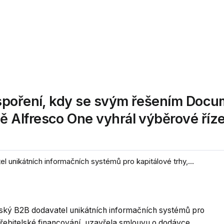
 spoření, kdy se svým řešením Doc
Alfresco One vyhrál výběrové říze
unikátních informačních systémů pro kapitálové trhy,...
ský B2B dodavatel unikátních informačních systémů pro
otřebitelské financování, uzavřela smlouvu o dodávce