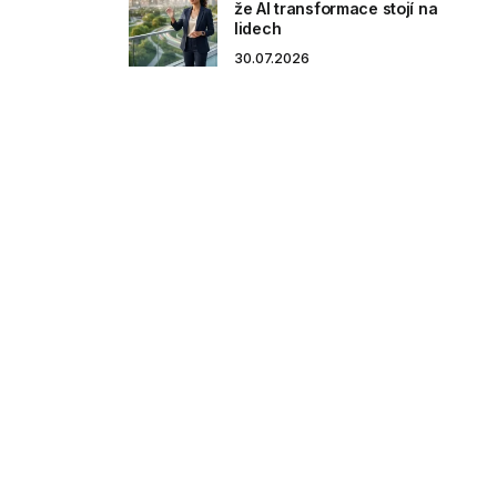
že AI transformace stojí na
lidech
30.07.2026