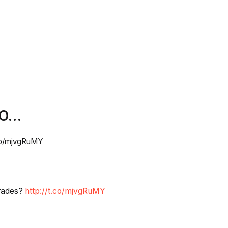
 O…
co/mjvgRuMY
rades?
http://t.co/mjvgRuMY