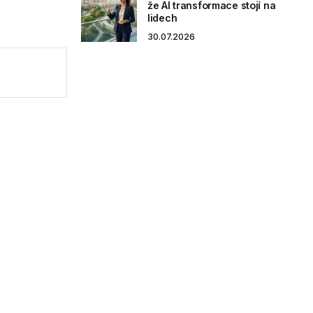
že AI transformace stojí na
lidech
30.07.2026