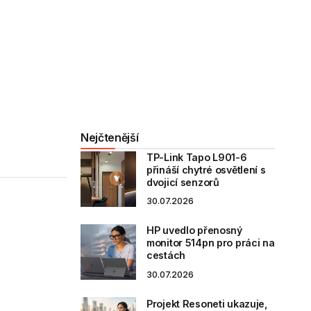
Nejčtenější
TP-Link Tapo L901-6
přináší chytré osvětlení s
dvojicí senzorů
30.07.2026
HP uvedlo přenosný
monitor 514pn pro práci na
cestách
30.07.2026
Projekt Resoneti ukazuje,