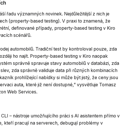
ích
áší řadu významných novinek. Nejdůležitější z nich je
ech (property-based testing). V praxi to znamená, že
rétní, definované případy, property-based testing v Kiro
vacích scénářů.
dej automobilů. Tradiční test by kontroloval pouze, zda
zději ho najít. Property-based testing v Kiro naopak
ystém správně spravuje stavy automobilů v databázi, zda
 slev, zda správně validuje data při různých kombinacích
ník prohlížející nabídky si může být jistý, že ceny jsou
vaci auta, které již není dostupné,” vysvětluje Tomasz
azon Web Services.
LI – nástroje umožňujícího práci s AI asistentem přímo v
ře, kteří pracují na serverech, debugují problémy v