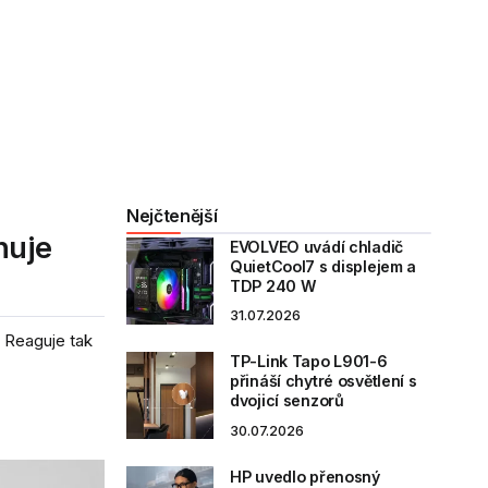
Nejčtenější
nuje
EVOLVEO uvádí chladič
QuietCool7 s displejem a
TDP 240 W
31.07.2026
 Reaguje tak
TP-Link Tapo L901-6
přináší chytré osvětlení s
dvojicí senzorů
30.07.2026
HP uvedlo přenosný