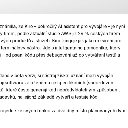
ila, že Kiro – pokročilý AI asistent pro vývojáře – je nyní
 firem, podle aktuální studie AWS již 29 % českých firem
vých produktů a služeb. Kiro funguje jak jako rozšíření pro
 terminálový nástroj. Jde o inteligentního pomocníka, který
i – od psaní kódu přes debugování až po vytváření testů a
no v beta verzi, si nástroj získal uznání mezi vývojáři
ji softwaru založenému na specifikacích (spec-driven
entů, které často generují kód nepředvídatelným způsobem,
davků, na jejichž základě vytváří a testuje kód.
i jedné ze svých funkcí za dva dny místo plánovaných dvou