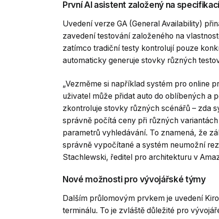
První AI asistent založený na specifikac
Uvedení verze GA (General Availability) přin
zavedení testování založeného na vlastnost
zatímco tradiční testy kontrolují pouze konk
automaticky generuje stovky různých testo
„Vezměme si například systém pro online pro
uživatel může přidat auto do oblíbených a po
zkontroluje stovky různých scénářů – zda s
správně počítá ceny při různých variantách
parametrů vyhledávání. To znamená, že zákaz
správně vypočítané a systém neumožní rezer
Stachlewski, ředitel pro architekturu v Am
Nové možnosti pro vývojářské týmy
Dalším průlomovým prvkem je uvedení Kiro C
terminálu. To je zvláště důležité pro vývojá