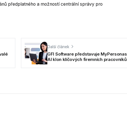
 plánů předplatného a možností centrální správy pro
Další článek
valé
GFI Software představuje MyPersonas, 
AI klon klíčových firemních pracovníků