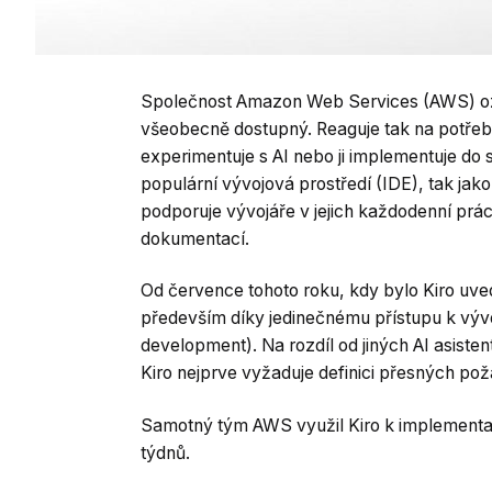
Společnost Amazon Web Services (AWS) oznám
všeobecně dostupný. Reaguje tak na potřeby
experimentuje s AI nebo ji implementuje do s
populární vývojová prostředí (IDE), tak jako
podporuje vývojáře v jejich každodenní prác
dokumentací.
Od července tohoto roku, kdy bylo Kiro uvede
především díky jedinečnému přístupu k vývo
development). Na rozdíl od jiných AI asist
Kiro nejprve vyžaduje definici přesných poža
Samotný tým AWS využil Kiro k implementac
týdnů.