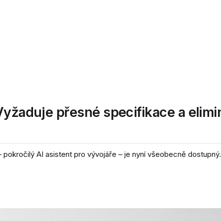
Vyžaduje přesné specifikace a elimi
okročilý AI asistent pro vývojáře – je nyní všeobecně dostupný.