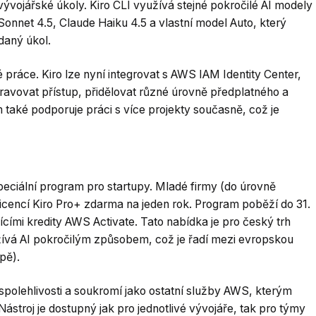
vývojářské úkoly. Kiro CLI využívá stejné pokročilé AI modely
Sonnet 4.5, Claude Haiku 4.5 a vlastní model Auto, který
daný úkol.
práce. Kiro lze nyní integrovat s AWS IAM Identity Center,
avovat přístup, přidělovat různé úrovně předplatného a
také podporuje práci s více projekty současně, což je
ciální program pro startupy. Mladé firmy (do úrovně
licencí Kiro Pro+ zdarma na jeden rok. Program poběží do 31.
ícími kredity AWS Activate. Tato nabídka je pro český trh
žívá AI pokročilým způsobem, což je řadí mezi evropskou
pě).
spolehlivosti a soukromí jako ostatní služby AWS, kterým
ástroj je dostupný jak pro jednotlivé vývojáře, tak pro týmy