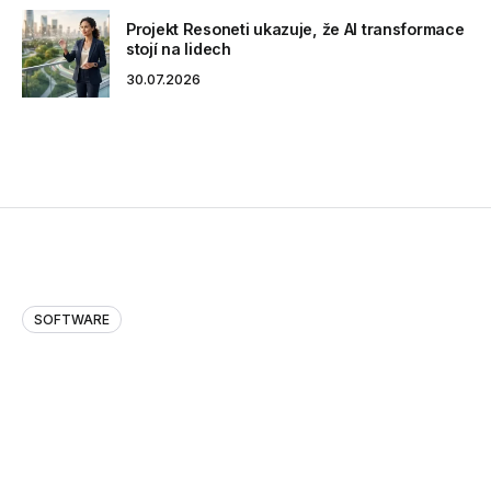
Projekt Resoneti ukazuje, že AI transformace
stojí na lidech
30.07.2026
SOFTWARE
Úloha AI v řízení finančních rizik v
Evropě
V roce 2008 jsme všichni pochopili, co znamená
systémové riziko. Krize na hypotečním trhu ve Spojených