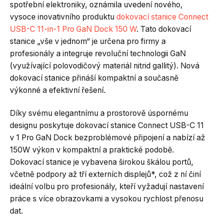
spotřební elektroniky, oznámila uvedení nového,
vysoce inovativního produktu
dokovací stanice Connect
USB-C 11-in-1 Pro GaN Dock 150 W
. Tato dokovací
stanice „vše v jednom“ je určena pro firmy a
profesionály a integruje revoluční technologii GaN
(využívající polovodičový materiál nitrid gallitý). Nová
dokovací stanice přináší kompaktní a současně
výkonné a efektivní řešení.
Díky svému elegantnímu a prostorově úspornému
designu poskytuje dokovací stanice Connect USB-C 11
v 1 Pro GaN Dock bezproblémové připojení a nabízí až
150W výkon v kompaktní a praktické podobě.
Dokovací stanice je vybavena širokou škálou portů,
včetně podpory až tří externích displejů*, což z ní činí
ideální volbu pro profesionály, kteří vyžadují nastavení
práce s více obrazovkami a vysokou rychlost přenosu
dat.