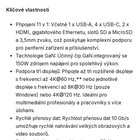
Klíčové vlastnosti
Připojení 11 v 1: Včetně 1 x USB-A, 4 x USB-C, 2 x
HDMI, gigabitového Ethernetu, slotů SD a MicroSD
a 3,5mm zvuku, což poskytuje komplexní podporu
pro periferní zařízení a příslušenství.
Technologie GaN: Účinný čip GaN integrovaný se
150W zdrojem napájení pro spolehlivý výkon.
Podpora tří displejů: Připojte až tři rozšířené displeje
s frekvencí až 4K@60 Hz,** nebo jednotlivé
displeje s frekvencí až 8K@30 Hz (pouze
Windows) nebo 4K@120 Hz. Ideální pro
multimediální profesionály a pracovníky s více
úlohami.
Rychlé přenosy dat: Rychlost přenosu dat 10 Gb/s
umožňuje rychlé nahrávání velkých obrazových a
video souborů.