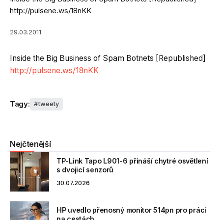
http://pulsene.ws/18nKK
29.03.2011
Inside the Big Business of Spam Botnets [Republished]
http://pulsene.ws/18nKK
Tagy:
tweety
Nejčtenější
TP-Link Tapo L901-6 přináší chytré osvětlení
s dvojicí senzorů
30.07.2026
HP uvedlo přenosný monitor 514pn pro práci
na cestách