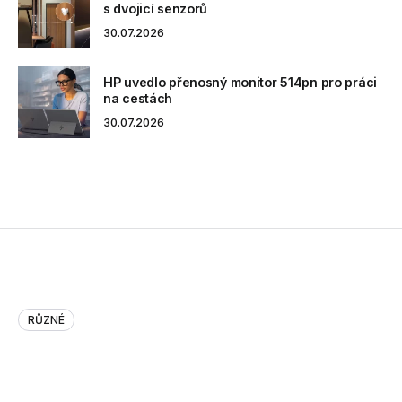
s dvojicí senzorů
30.07.2026
HP uvedlo přenosný monitor 514pn pro práci
na cestách
30.07.2026
RŮZNÉ
Is the FBI breaching the Const…
Is the FBI breaching the Constitution in the name of national