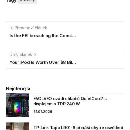
Tagy:
Předchozí článek
Is the FBI breaching the Const…
Další článek
Your iPod Is Worth Over $8 Bil…
Nejčtenější
EVOLVEO uvádí chladič QuietCool7 s
displejem a TDP 240 W
31.07.2026
TP-Link Tapo L901-6 přináší chytré osvětlení