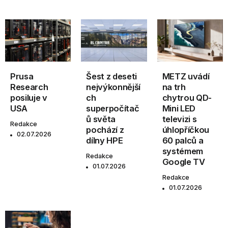
Prusa
Šest z deseti
METZ uvádí
Research
nejvýkonnější
na trh
posiluje v
ch
chytrou QD-
USA
superpočítač
Mini LED
ů světa
televizi s
Redakce
pochází z
úhlopříčkou
02.07.2026
dílny HPE
60 palců a
systémem
Redakce
Google TV
01.07.2026
Redakce
01.07.2026