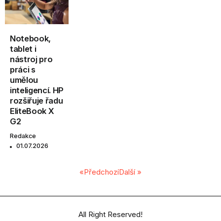
Notebook,
tablet i
nástroj pro
práci s
umělou
inteligencí. HP
rozšiřuje řadu
EliteBook X
G2
Redakce
01.07.2026
«Předchozí
Další »
All Right Reserved!