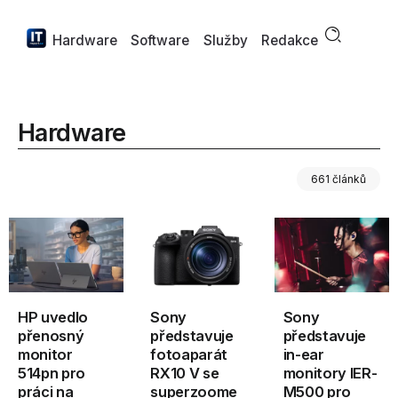
Hardware
Software
Služby
Redakce
Hardware
661 článků
HP uvedlo
Sony
Sony
přenosný
představuje
představuje
monitor
fotoaparát
in-ear
514pn pro
RX10 V se
monitory IER-
práci na
superzoome
M500 pro