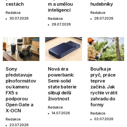
cestách
m a umělou
hudebníky
inteligencí
Redakce
Redakce
30.07.2026
28.07.2026
Redakce
28.07.2026
Sony
Nová éra
Bouřka je
představuje
powerbank:
pryč, práce
plnoformátov
Semi-solid
teprve
ou kameru
state baterie
začíná. Jak
FX5 s
slibují delší
rychle vrátit
podporou
životnost
zahradu do
Open Gate a
formy
Redakce
X-OCN
14.07.2026
Redakce
02.07.2026
Redakce
23.07.2026