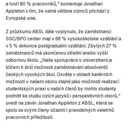
a tvoří 80 % pracovníků,“ komentuje Jonathan
Appleton s tím, že valná většina cizinců přichází z
Evropské unie.
Z průzkumu ABSL dále vyplynulo, že zaměstnanci
SSC/BPO center mají v 68 % vysokoškolské vzdělání a
v 5 % dokonce postgraduální vzdělání. Zbylých 27 %
zaměstnanců má ukončenou střední anebo vyšší
odbornou školu. „Naše spolupráce s univerzitami je
klíčem k širší možnosti zaměstnávání absolventů
českých vysokých škol. Osvěta v oblasti kariérních
možností v našem oboru stejně jako možnosti realizací
studentských praxí u našich členů by mohlo studenty
podnítit ke studiu cizích jazyků i perspektivních oborů,“
uvedl na závěr Jonathan Appleton z ABSL, která se
spolu se svými členy účastní i pravidelných veletrhů
pracovních příležitostí.