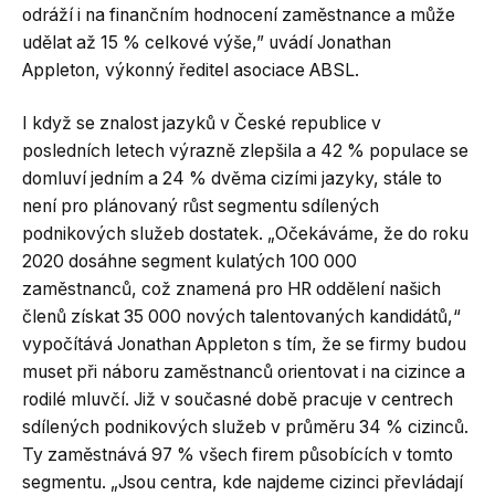
odráží i na finančním hodnocení zaměstnance a může
udělat až 15 % celkové výše,” uvádí Jonathan
Appleton, výkonný ředitel asociace ABSL.
I když se znalost jazyků v České republice v
posledních letech výrazně zlepšila a 42 % populace se
domluví jedním a 24 % dvěma cizími jazyky, stále to
není pro plánovaný růst segmentu sdílených
podnikových služeb dostatek. „Očekáváme, že do roku
2020 dosáhne segment kulatých 100 000
zaměstnanců, což znamená pro HR oddělení našich
členů získat 35 000 nových talentovaných kandidátů,“
vypočítává Jonathan Appleton s tím, že se firmy budou
muset při náboru zaměstnanců orientovat i na cizince a
rodilé mluvčí. Již v současné době pracuje v centrech
sdílených podnikových služeb v průměru 34 % cizinců.
Ty zaměstnává 97 % všech firem působících v tomto
segmentu. „Jsou centra, kde najdeme cizinci převládají