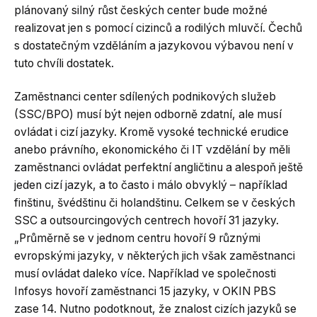
plánovaný silný růst českých center bude možné
realizovat jen s pomocí cizinců a rodilých mluvčí. Čechů
s dostatečným vzděláním a jazykovou výbavou není v
tuto chvíli dostatek.
Zaměstnanci center sdílených podnikových služeb
(SSC/BPO) musí být nejen odborně zdatní, ale musí
ovládat i cizí jazyky. Kromě vysoké technické erudice
anebo právního, ekonomického či IT vzdělání by měli
zaměstnanci ovládat perfektní angličtinu a alespoň ještě
jeden cizí jazyk, a to často i málo obvyklý – například
finštinu, švédštinu či holandštinu. Celkem se v českých
SSC a outsourcingových centrech hovoří 31 jazyky.
„Průměrně se v jednom centru hovoří 9 různými
evropskými jazyky, v některých jich však zaměstnanci
musí ovládat daleko více. Například ve společnosti
Infosys hovoří zaměstnanci 15 jazyky, v OKIN PBS
zase 14. Nutno podotknout, že znalost cizích jazyků se