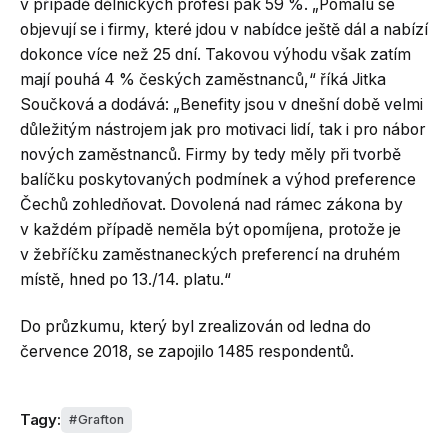
v případě dělnických profesí pak 59 %. „Pomalu se
objevují se i firmy, které jdou v nabídce ještě dál a nabízí
dokonce více než 25 dní. Takovou výhodu však zatím
mají pouhá 4 % českých zaměstnanců,“ říká Jitka
Součková a dodává: „Benefity jsou v dnešní době velmi
důležitým nástrojem jak pro motivaci lidí, tak i pro nábor
nových zaměstnanců. Firmy by tedy měly při tvorbě
balíčku poskytovaných podmínek a výhod preference
Čechů zohledňovat. Dovolená nad rámec zákona by
v každém případě neměla být opomíjena, protože je
v žebříčku zaměstnaneckých preferencí na druhém
místě, hned po 13./14. platu.“
Do průzkumu, který byl zrealizován od ledna do
července 2018, se zapojilo 1485 respondentů.
Tagy:
Grafton