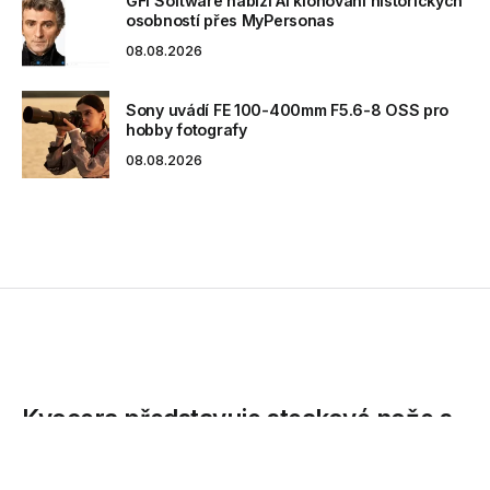
GFI Software nabízí AI klonování historických
osobností přes MyPersonas
08.08.2026
Sony uvádí FE 100-400mm F5.6-8 OSS pro
hobby fotografy
08.08.2026
Kyocera představuje steakové nože s
ostrými keramickými čepelemi