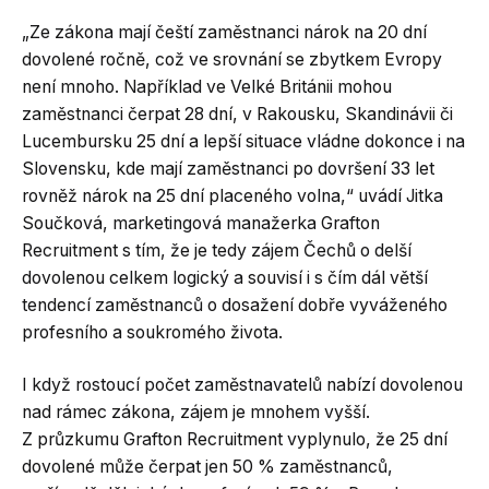
„Ze zákona mají čeští zaměstnanci nárok na 20 dní
dovolené ročně, což ve srovnání se zbytkem Evropy
není mnoho. Například ve Velké Británii mohou
zaměstnanci čerpat 28 dní, v Rakousku, Skandinávii či
Lucembursku 25 dní a lepší situace vládne dokonce i na
Slovensku, kde mají zaměstnanci po dovršení 33 let
rovněž nárok na 25 dní placeného volna,“ uvádí Jitka
Součková, marketingová manažerka Grafton
Recruitment s tím, že je tedy zájem Čechů o delší
dovolenou celkem logický a souvisí i s čím dál větší
tendencí zaměstnanců o dosažení dobře vyváženého
profesního a soukromého života.
I když rostoucí počet zaměstnavatelů nabízí dovolenou
nad rámec zákona, zájem je mnohem vyšší.
Z průzkumu Grafton Recruitment vyplynulo, že 25 dní
dovolené může čerpat jen 50 % zaměstnanců,