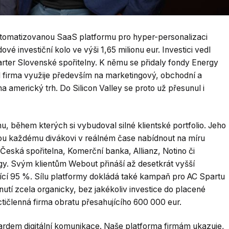
utomatizovanou SaaS platformu pro hyper-personalizaci
é investiční kolo ve výši 1,65 milionu eur. Investici vedl
arter Slovenské spořitelny. K němu se přidaly fondy Energy
ál firma využije především na marketingový, obchodní a
 americký trh. Do Silicon Valley se proto už přesunul i
, během kterých si vybudoval silné klientské portfolio. Jeho
ou každému divákovi v reálném čase nabídnout na míru
Česká spořitelna, Komerční banka, Allianz, Notino či
gy. Svým klientům Webout přináší až desetkrát vyšší
jící 95 %. Sílu platformy dokládá také kampaň pro AC Spartu
nutí zcela organicky, bez jakékoliv investice do placené
ičlenná firma obratu přesahujícího 600 000 eur.
ardem digitální komunikace. Naše platforma firmám ukazuje,