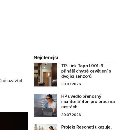
Nejčtenější
TP-Link Tapo L901-6
přináší chytré osvětlení s
dvojicí senzorů
šně uzavřel
30.07.2026
HP uvedlo přenosný
monitor 514pn pro práci na
cestách
30.07.2026
Projekt Resoneti ukazuje,