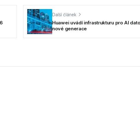
Další článek
26
Huawei uvádí infrastrukturu pro AI dat
nové generace
omputex 2026 chytrou propojenou
plexní nabídku elektrokol a elektrokoloběžek doplněnou o jedn