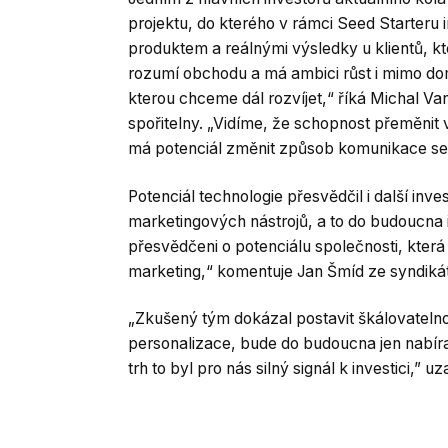
projektu, do kterého v rámci Seed Starteru
produktem a reálnými výsledky u klientů, k
rozumí obchodu a má ambici růst i mimo dom
kterou chceme dál rozvíjet,“ říká Michal 
spořitelny. „Vidíme, že schopnost přeměnit
má potenciál změnit způsob komunikace se
Potenciál technologie přesvědčil i další in
marketingových nástrojů, a to do budoucna i
přesvědčeni o potenciálu společnosti, kter
marketing,“ komentuje Jan Šmíd ze syndiká
„Zkušený tým dokázal postavit škálovatelnou 
personalizace, bude do budoucna jen nabíra
trh to byl pro nás silný signál k investici,