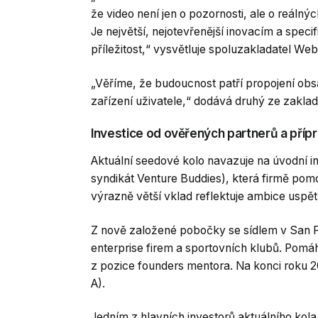
že video není jen o pozornosti, ale o reáln
Je největší, nejotevřenější inovacím a spe
příležitost,“ vysvětluje spoluzakladatel We
„Věříme, že budoucnost patří propojení ob
zařízení uživatele,“ dodává druhý ze zaklad
Investice od ověřených partnerů a přípr
Aktuální seedové kolo navazuje na úvodní i
syndikát Venture Buddies), která firmě pom
výrazně větší vklad reflektuje ambice uspět
Z nově založené pobočky se sídlem v San F
enterprise firem a sportovních klubů. Pomáh
z pozice founders mentora. Na konci roku 20
A).
Jedním z hlavních investorů aktuálního kola