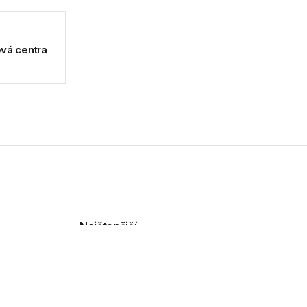
ová centra
Nejčtenější
TP-Link Tapo L901-6
přináší chytré osvětlení s
dvojicí senzorů
30.07.2026
otné