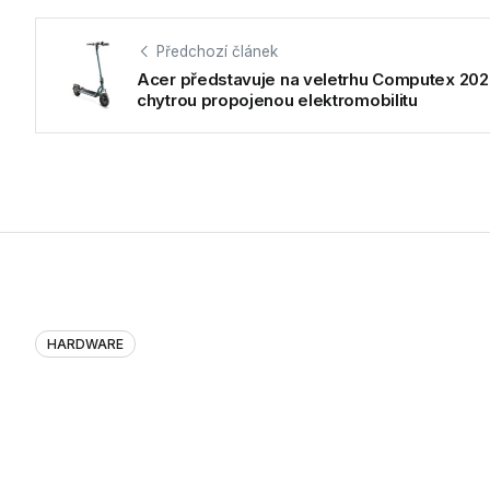
Předchozí článek
Acer představuje na veletrhu Computex 20
chytrou propojenou elektromobilitu
HARDWARE
Acer představuje na veletrhu C
elektromobilitu
Společnost Acer na veletrhu Computex 2026 představuje kom