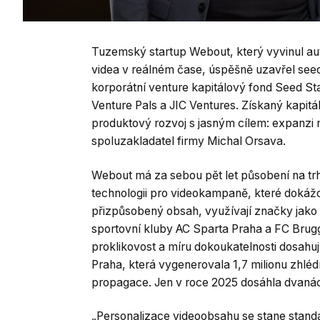
Tuzemský startup Webout, který vyvinul a
videa v reálném čase, úspěšně uzavřel seedov
korporátní venture kapitálový fond Seed St
Venture Pals a JIC Ventures. Získaný kapit
produktový rozvoj s jasným cílem: expanzi na
spoluzakladatel firmy Michal Orsava.
Webout má za sebou pět let působení na trhu
technologii pro videokampaně, které dokáž
přizpůsobený obsah, využívají značky jako 
sportovní kluby AC Sparta Praha a FC Brug
proklikovost a míru dokoukatelnosti dosahu
Praha, která vygenerovala 1,7 milionu zhléd
propagace. Jen v roce 2025 dosáhla dvanáct
„Personalizace videoobsahu se stane stand