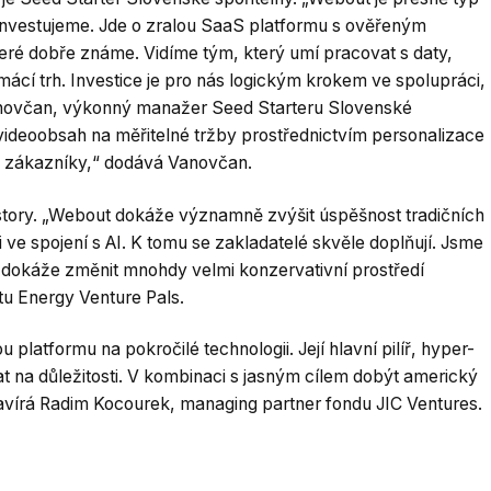
 investujeme. Jde o zralou SaaS platformu s ověřeným
teré dobře známe. Vidíme tým, který umí pracovat s daty,
ácí trh. Investice je pro nás logickým krokem ve spolupráci,
Vanovčan, výkonný manažer Seed Starteru Slovenské
 videoobsah na měřitelné tržby prostřednictvím personalizace
 zákazníky,“ dodává Vanovčan.
vestory. „Webout dokáže významně zvýšit úspěšnost tradičních
 ve spojení s AI. K tomu se zakladatelé skvěle doplňují. Jsme
á dokáže změnit mnohdy velmi konzervativní prostředí
tu Energy Venture Pals.
platformu na pokročilé technologii. Její hlavní pilíř, hyper-
t na důležitosti. V kombinaci s jasným cílem dobýt americký
” uzavírá Radim Kocourek, managing partner fondu JIC Ventures.