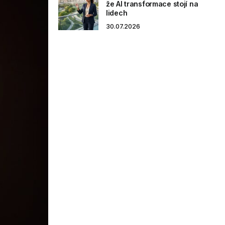
že AI transformace stojí na
lidech
30.07.2026