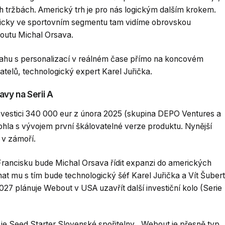
ých tržbách. Americký trh je pro nás logickým dalším krokem.
cificky ve sportovním segmentu tam vidíme obrovskou
boutu Michal Orsava.
sahu s personalizací v reálném čase přímo na koncovém
atelů, technologický expert Karel Juřička.
avy na Serii A
nvestici 340 000 eur z února 2025 (skupina DEPO Ventures a
ohla s vývojem první škálovatelné verze produktu. Nynější
 v zámoří.
rancisku bude Michal Orsava řídit expanzi do amerických
at mu s tím bude technologický šéf Karel Juřička a Vít Šubert
27 plánuje Webout v USA uzavřít další investiční kolo (Serie
 je Seed Starter Slovenské spořitelny. „Webout je přesně typ