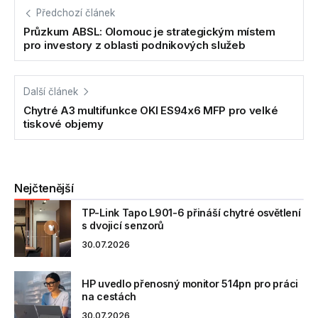
Předchozí článek
Průzkum ABSL: Olomouc je strategickým místem
pro investory z oblasti podnikových služeb
Další článek
Chytré A3 multifunkce OKI ES94x6 MFP pro velké
tiskové objemy
Nejčtenější
TP-Link Tapo L901-6 přináší chytré osvětlení
s dvojicí senzorů
30.07.2026
HP uvedlo přenosný monitor 514pn pro práci
na cestách
30.07.2026