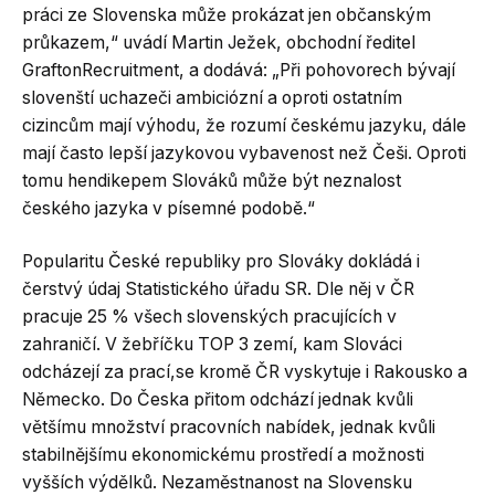
práci ze Slovenska může prokázat jen občanským
průkazem,“ uvádí Martin Ježek, obchodní ředitel
GraftonRecruitment, a dodává: „Při pohovorech bývají
slovenští uchazeči ambiciózní a oproti ostatním
cizincům mají výhodu, že rozumí českému jazyku, dále
mají často lepší jazykovou vybavenost než Češi. Oproti
tomu hendikepem Slováků může být neznalost
českého jazyka v písemné podobě.“
Popularitu České republiky pro Slováky dokládá i
čerstvý údaj Statistického úřadu SR. Dle něj v ČR
pracuje 25 % všech slovenských pracujících v
zahraničí. V žebříčku TOP 3 zemí, kam Slováci
odcházejí za prací,se kromě ČR vyskytuje i Rakousko a
Německo. Do Česka přitom odchází jednak kvůli
většímu množství pracovních nabídek, jednak kvůli
stabilnějšímu ekonomickému prostředí a možnosti
vyšších výdělků. Nezaměstnanost na Slovensku