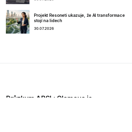
Projekt Resoneti ukazuje, že AI transformace
stojí na lidech
30.07.2026
Průzkum ABSL: Olomouc je
strategickým místem pro investory z
oblasti podnikových služeb
Průzkum asociace ABSL ukazuje, že Olomouc sehraje