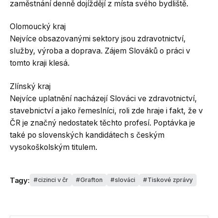
zaměstnání denně dojíždějí z místa svého bydliště.
Olomoucký kraj
Nejvíce obsazovanými sektory jsou zdravotnictví,
služby, výroba a doprava. Zájem Slováků o práci v
tomto kraji klesá.
Zlínský kraj
Nejvíce uplatnění nacházejí Slováci ve zdravotnictví,
stavebnictví a jako řemeslníci, roli zde hraje i fakt, že v
ČR je značný nedostatek těchto profesí. Poptávka je
také po slovenských kandidátech s českým
vysokoškolským titulem.
Tagy:
cizinci v čr
Grafton
slováci
Tiskové zprávy