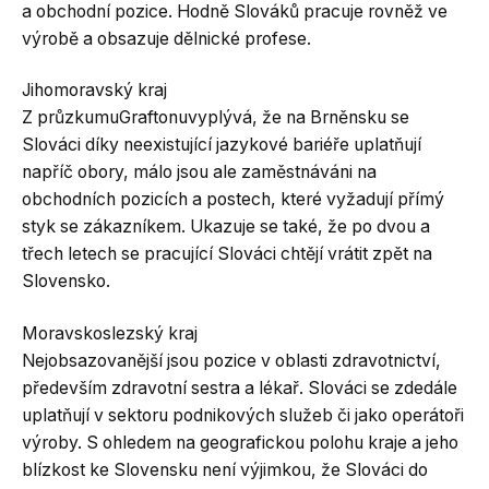
a obchodní pozice. Hodně Slováků pracuje rovněž ve
výrobě a obsazuje dělnické profese.
Jihomoravský kraj
Z průzkumuGraftonuvyplývá, že na Brněnsku se
Slováci díky neexistující jazykové bariéře uplatňují
napříč obory, málo jsou ale zaměstnáváni na
obchodních pozicích a postech, které vyžadují přímý
styk se zákazníkem. Ukazuje se také, že po dvou a
třech letech se pracující Slováci chtějí vrátit zpět na
Slovensko.
Moravskoslezský kraj
Nejobsazovanější jsou pozice v oblasti zdravotnictví,
především zdravotní sestra a lékař. Slováci se zdedále
uplatňují v sektoru podnikových služeb či jako operátoři
výroby. S ohledem na geografickou polohu kraje a jeho
blízkost ke Slovensku není výjimkou, že Slováci do