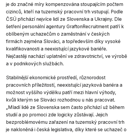
je do značné míry kompenzována stoupajícím počtem
cizinců, kteří na tuzemský pracovní trh vstupují. Podle
ČSÚ přichází nejvíce lidí ze Slovenska a Ukrajiny. Dle
šetření personální agentury GraftonRecruitment patří k
oblíbeným uchazečům o zaměstnání v českých
firmách zejména Slováci, a topředevším díky vysoké
kvalifikovanosti a neexistující jazykové bariéře.
Nejčastěji nachází uplatnění ve zdravotnictví, ve výrobě
a v podnikových službách.
Stabilnější ekonomické prostředí, různorodost
pracovních příležitostí, neexistující jazyková bariéra a
možnost vyššího výdělku patří mezi hlavní výhody,
kvůli kterým se Slováci rozhodnou u nás pracovat.
„Mladí lidé ze Slovenska sem často přichází už během
studií a po promoci zde logicky zůstávají. Jejich
bezproblémovému zařazení na tuzemský pracovní trh
je nakloněná i česká legislativa, díky které se uchazeč o