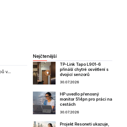
Nejčtenější
TP-Link Tapo L901-6
přináší chytré osvětlení s
ů v...
dvojicí senzorů
30.07.2026
HP uvedlo přenosný
monitor 514pn pro práci na
cestách
30.07.2026
Projekt Resoneti ukazuje,