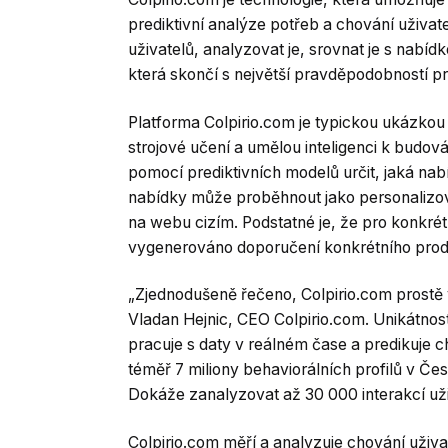
prediktivní analýze potřeb a chování uživa
uživatelů, analyzovat je, srovnat je s nabíd
která skončí s největší pravděpodobností p
Platforma Colpirio.com je typickou ukázkou 
strojové učení a umělou inteligenci k budová
pomocí prediktivních modelů určit, jaká na
nabídky může proběhnout jako personalizo
na webu cizím. Podstatné je, že pro konkré
vygenerováno doporučení konkrétního produ
„Zjednodušeně řečeno, Colpirio.com prostě v
Vladan Hejnic, CEO Colpirio.com. Unikátnos
pracuje s daty v reálném čase a predikuje c
téměř 7 miliony behaviorálních profilů v Č
Dokáže zanalyzovat až 30 000 interakcí už
Colpirio.com měří a analyzuje chování uživa