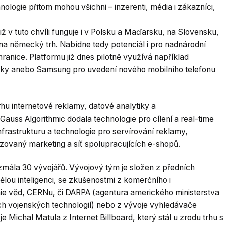
ologie přitom mohou všichni – inzerenti, média i zákazníci,
Již v tuto chvíli funguje i v Polsku a Maďarsku, na Slovensku,
a německý trh. Nabídne tedy potenciál i pro nadnárodní
 hranice. Platformu již dnes pilotně využívá například
čky anebo Samsung pro uvedení nového mobilního telefonu
trhu internetové reklamy, datové analytiky a
auss Algorithmic dodala technologie pro cílení a real-time
nfrastrukturu a technologie pro servírování reklamy,
zovaný marketing a síť spolupracujících e-shopů.
ezmála 30 vývojářů. Vývojový tým je složen z předních
ělou inteligenci, se zkušenostmi z komerčního i
e věd, CERNu, či DARPA (agentura amerického ministerstva
ch vojenských technologií) nebo z vývoje vyhledávače
 Michal Matula z Internet Billboard, který stál u zrodu trhu s