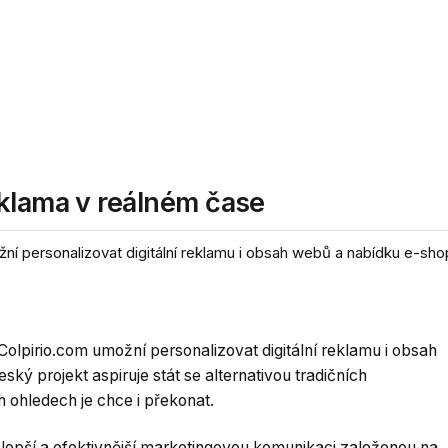
eklama v reálném čase
 personalizovat digitální reklamu i obsah webů a nabídku e-shop
lpirio.com umožní personalizovat digitální reklamu i obsah
ý projekt aspiruje stát se alternativou tradičních
ch ohledech je chce i překonat.
 lepší a efektivnější marketingovou komunikaci založenou na