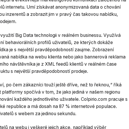
telů internetu. Umí získávat anonymizovaná data o chování
kou inzerentů a zobrazit jim v pravý čas takovou nabídku,
rodejem.
využití Big Data technologii v reálném businessu. Využívá
ní behaviorálních profilů uživatelů, ze kterých dokáže
bídka je s největší pravděpodobností zaujme. Zobrazení
vaná nabídka na webu klienta nebo jako bannerová reklama
tního návštěvníka je z XML feedů klientů v reálném čase
ktu s největší pravděpodobností prodeje.
í, po čem zákazníci touží ještě dříve, než to řeknou,“ říká
t platformy spočívá v tom, že jako jediná v našem regionu
hování každého jednotlivého uživatele. Colpirio.com pracuje s
eské republice a má dosah na 87 % internetové populace.
ivatelů s webem za jedinou sekundu.
telů na webu i veškeré jejich akce, například výběr