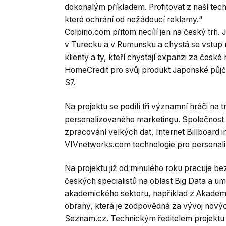
dokonalým příkladem. Profitovat z naší techn
které ochrání od nežádoucí reklamy.“
Colpirio.com přitom necílí jen na český trh. 
v Turecku a v Rumunsku a chystá se vstup n
klienty a ty, kteří chystají expanzi za české
HomeCredit pro svůj produkt Japonské půj
S7.
Na projektu se podílí tři významní hráči na 
personalizovaného marketingu. Společnost G
zpracování velkých dat, Internet Billboard i
VIVnetworks.com technologie pro personali
Na projektu již od minulého roku pracuje b
českých specialistů na oblast Big Data a um
akademického sektoru, například z Akademi
obrany, která je zodpovědná za vývoj nový
Seznam.cz. Technickým ředitelem projektu je