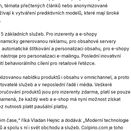
ách, témata přečtených článků nebo anonymizované
vají k vytváření prediktivních modelů, které mají široké
.
 5 základních služeb. Pro inzerenty a e-shopy
dynamicky generovanou reklamu, pro obsahové servery
, automatické štítkování a personalizaci obsahu, pro e-shopy
ástroje pro personalizaci e-mailingu. Poslední inovativní
í behaviorálního cílení pro retailové řetězce.
alizovanou nabídku produktů i obsahu v omnichannel, a proto
ytovatelé služeb a v neposlední řadě i média. Veškeré
oručování produktů jsou pro inzerenty zdarma, platí se pouze
znamená, že každý web a e-shop má nyní možnost získat
 nutnosti platit paušální platby.
ném čase,“ říká Vladan Hejnic a dodává: „Moderní technologie
 a spolu s ní i svět obchodu a služeb. Colpirio.com je toho