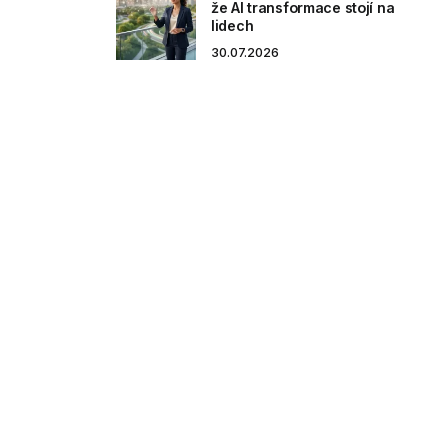
že AI transformace stojí na
lidech
30.07.2026