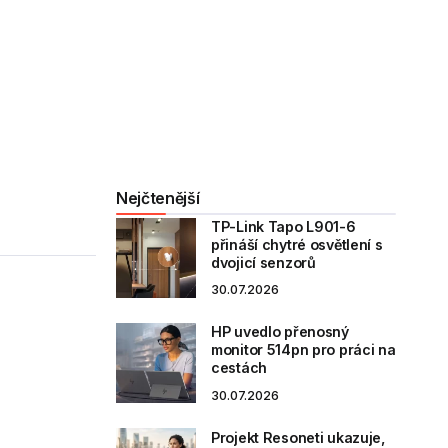
Nejčtenější
TP-Link Tapo L901-6
přináší chytré osvětlení s
dvojicí senzorů
30.07.2026
HP uvedlo přenosný
monitor 514pn pro práci na
cestách
30.07.2026
Projekt Resoneti ukazuje,