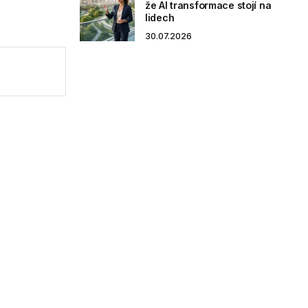
že AI transformace stojí na
lidech
30.07.2026