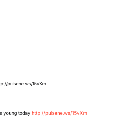
http://pulsene.ws/15vXm
ars young today
http://pulsene.ws/15vXm