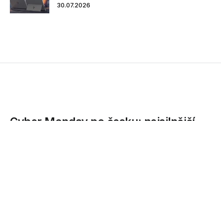
30.07.2026
Cyber Monday po česku: nejsilnější
nákupní den bude na internetu v
pondělí 8. prosince
I když v USA je tradičně nejsilnější nákupní den na internetu
v pondělí po svátku Díkůvzdání, tedy koncem...
05.12.2014