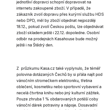
jednotliví dopravci schopní dopravovat na
internetu zakoupené zboží. V případě, že
zákazník zvolí dopravu přes kurýrní službu HDS
nebo DPD, měl by zboží objednat nejpozději
18.12., pokud zvolí Českou poštu, lze objednávat
zboží skladem ještě i 22.12. dopoledne. Osobní
odběr na prodejnách Kasahouse bude možný
ještě i na Štědrý den.
Z průzkumu Kasa.cz také vyplynulo, že téměř
polovina dotázaných Čechů by si přála najít pod
vánočním stromečkem elektroniku, třetina
oblečení, kosmetiku nebo sportovní vybavení a
necelá čtvrtina knihu nebo jiný kulturní zážitek.
Pouze zhruba 1 % obdarovaných potěší coby
vánoční dárek potraviny a nápoje. Dosavadní