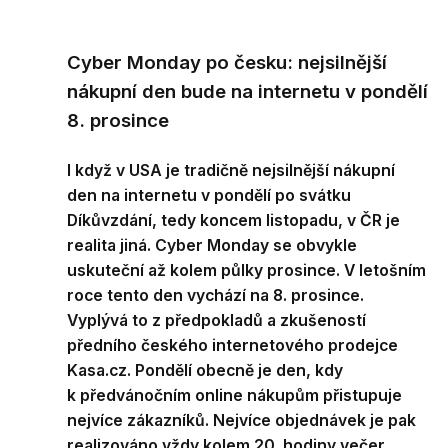
Cyber Monday po česku: nejsilnější
nákupní den bude na internetu v pondělí
8. prosince
I když v USA je tradičně nejsilnější nákupní
den na internetu v pondělí po svátku
Díkůvzdání, tedy koncem listopadu, v ČR je
realita jiná. Cyber Monday se obvykle
uskuteční až kolem půlky prosince. V letošním
roce tento den vychází na 8. prosince.
Vyplývá to z předpokladů a zkušeností
předního českého internetového prodejce
Kasa.cz. Pondělí obecně je den, kdy
k předvánočním online nákupům přistupuje
nejvíce zákazníků. Nejvíce objednávek je pak
realizováno vždy kolem 20. hodiny večer.