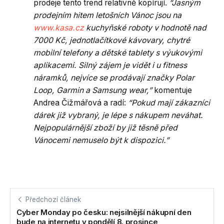
prodeje tento trend relativně kopírují.
“Jasným
prodejním hitem letošních Vánoc jsou na
www.kasa.cz
kuchyňské roboty v hodnotě nad
7000 Kč, jednotlačítkové kávovary, chytré
mobilní telefony a dětské tablety s výukovými
aplikacemi. Silný zájem je vidět i u fitness
náramků, nejvíce se prodávají značky Polar
Loop, Garmin a Samsung wear,”
komentuje
Andrea Čižmářová a radí:
“Pokud mají zákazníci
dárek již vybraný, je lépe s nákupem neváhat.
Nejpopulárnější zboží by již těsně před
Vánocemi nemuselo být k dispozici.”
Předchozí článek
Cyber Monday po česku: nejsilnější nákupní den
bude na internetu v pondělí 8. prosince