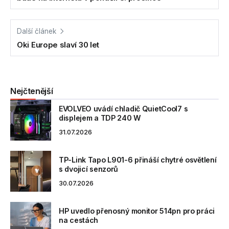
Další článek
Oki Europe slaví 30 let
Nejčtenější
EVOLVEO uvádí chladič QuietCool7 s
displejem a TDP 240 W
31.07.2026
TP-Link Tapo L901-6 přináší chytré osvětlení
s dvojicí senzorů
30.07.2026
HP uvedlo přenosný monitor 514pn pro práci
na cestách