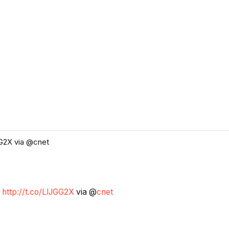
GG2X via @cnet
k
http://t.co/LlJGG2X
via @
cnet