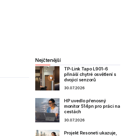
Nejčtenější
TP-Link Tapo L901-6
přináší chytré osvětlení s
dvojicí senzorů
30.07.2026
HP uvedlo přenosný
monitor 514pn pro práci na
cestách
30.07.2026
Projekt Resoneti ukazuje,