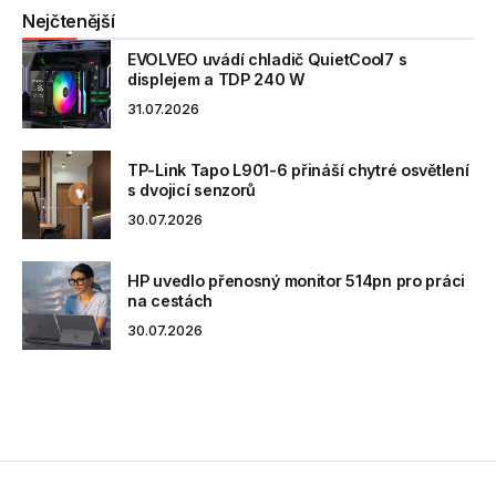
Nejčtenější
EVOLVEO uvádí chladič QuietCool7 s
displejem a TDP 240 W
31.07.2026
TP-Link Tapo L901-6 přináší chytré osvětlení
s dvojicí senzorů
30.07.2026
HP uvedlo přenosný monitor 514pn pro práci
na cestách
30.07.2026