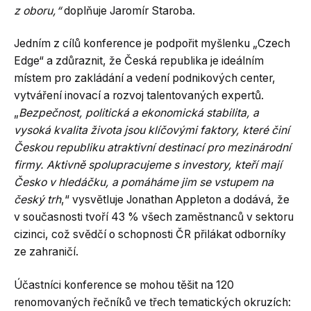
z oboru,“
doplňuje Jaromír Staroba.
Jedním z cílů konference je podpořit myšlenku „Czech
Edge“ a zdůraznit, že Česká republika je ideálním
místem pro zakládání a vedení podnikových center,
vytváření inovací a rozvoj talentovaných expertů.
„
Bezpečnost, politická a ekonomická stabilita, a
vysoká kvalita života jsou klíčovými faktory, které činí
Českou republiku atraktivní destinací pro mezinárodní
firmy. Aktivně spolupracujeme s investory, kteří mají
Česko v hledáčku, a pomáháme jim se vstupem na
český trh
,“ vysvětluje Jonathan Appleton a dodává, že
v současnosti tvoří 43 % všech zaměstnanců v sektoru
cizinci, což svědčí o schopnosti ČR přilákat odborníky
ze zahraničí.
Účastníci konference se mohou těšit na 120
renomovaných řečníků ve třech tematických okruzích: