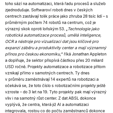
toho sází na automatizaci, která řadu procesů a služeb
zjednodušuje. Softwaroví roboti dnes v českých
centrech zastávají tolik práce jako zhruba 28 tisíc lidí – s
průměrným počtem 74 robotů na centrum, což je
výrazný skok oproti loňským 53. „
Technologie jako
robotická automatizace procesů, umělá inteligence,
OCR a nástroje pro vizualizaci dat jsou klíčové pro
expanzi záběru a produktivity center a mají významný
přínos pro českou ekonomiku
,“ říká Jonathan Appleton
a doplňuje, že sektor přispívá částkou přes 20 miliard
USD ročně. Projekty automatizace a robotizace přitom
vznikají přímo v samotných centrech. Ty dnes
v průměru zaměstnávají 14 expertů na robotizaci a
očekává se, že toto číslo s robotizačními projekty ještě
vzroste – do 3 let na 19. Tyto projekty pak mají výrazný
vliv i na samotný růst center. Z dat ABSL dokonce
vyplývá, že centra, která již AI a automatizaci
integrovala, rostou co do počtu zaměstnanců dokonce