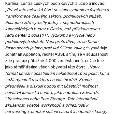
Karlína, centra českých podnikových služeb a inovací.
„
Právě tato městská čtvrť se stala symbolem úspěchu a
transformace českého sektoru podnikových služeb.
Postupně zde vyrostly jedny z nejmodernějších
kancelářských budov v Česku, což přilákalo celou
řadu center z oblasti IT, výzkumu a vývoje nebo
podnikových služeb. Není proto divu, že se Karlín
často označuje jako pražské Silicon Valley,“
vysvětluje
Jonathan Appleton, ředitel ABSL s tím, že v současnosti
zde pracuje přibližně 4 000 zaměstnanců, což je tolik
jako téměř třetina všech obyvatel této čtvrti.
„Nový
formát umožní účastníkům nahlédnout „pod pokličku“ a
zažít dynamiku sektoru na vlastní kůži. Kromě
přednášek a diskusí budou mít účastníci možnost
navštívit karlínská centra, jako například Edwards
Lifesciences nebo Pure Storage. Tato interaktivní
zkušenost, včetně workshopů a příležitostí k
networkingu, umožní sdílení názorů a nápadů s kolegy