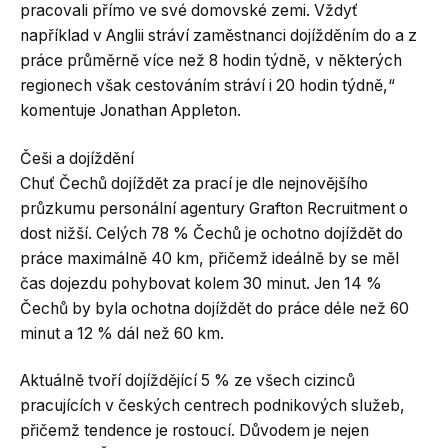
pracovali přímo ve své domovské zemi. Vždyť
například v Anglii stráví zaměstnanci dojížděním do a z
práce průměrně více než 8 hodin týdně, v některých
regionech však cestováním stráví i 20 hodin týdně,“
komentuje Jonathan Appleton.
Češi a dojíždění
Chuť Čechů dojíždět za prací je dle nejnovějšího
průzkumu personální agentury Grafton Recruitment o
dost nižší. Celých 78 % Čechů je ochotno dojíždět do
práce maximálně 40 km, přičemž ideálně by se měl
čas dojezdu pohybovat kolem 30 minut. Jen 14 %
Čechů by byla ochotna dojíždět do práce déle než 60
minut a 12 % dál než 60 km.
Aktuálně tvoří dojíždějící 5 % ze všech cizinců
pracujících v českých centrech podnikových služeb,
přičemž tendence je rostoucí. Důvodem je nejen