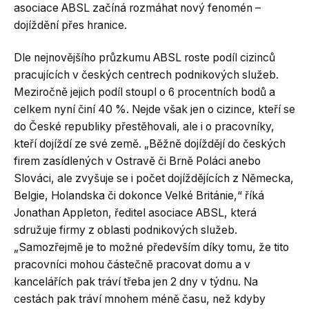
asociace ABSL začíná rozmáhat nový fenomén –
dojíždění přes hranice.
Dle nejnovějšího průzkumu ABSL roste podíl cizinců
pracujících v českých centrech podnikových služeb.
Meziročně jejich podíl stoupl o 6 procentních bodů a
celkem nyní činí 40 %. Nejde však jen o cizince, kteří se
do České republiky přestěhovali, ale i o pracovníky,
kteří dojíždí ze své země. „Běžně dojíždějí do českých
firem zasídlených v Ostravě či Brně Poláci anebo
Slováci, ale zvyšuje se i počet dojíždějících z Německa,
Belgie, Holandska či dokonce Velké Británie,“ říká
Jonathan Appleton, ředitel asociace ABSL, která
sdružuje firmy z oblasti podnikových služeb.
„Samozřejmě je to možné především díky tomu, že tito
pracovníci mohou částečně pracovat domu a v
kancelářích pak tráví třeba jen 2 dny v týdnu. Na
cestách pak tráví mnohem méně času, než kdyby