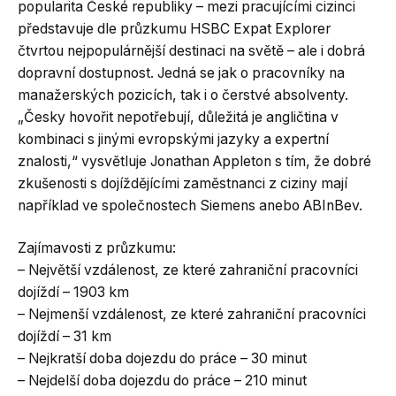
popularita České republiky – mezi pracujícími cizinci
představuje dle průzkumu HSBC Expat Explorer
čtvrtou nejpopulárnější destinaci na světě – ale i dobrá
dopravní dostupnost. Jedná se jak o pracovníky na
manažerských pozicích, tak i o čerstvé absolventy.
„Česky hovořit nepotřebují, důležitá je angličtina v
kombinaci s jinými evropskými jazyky a expertní
znalosti,“ vysvětluje Jonathan Appleton s tím, že dobré
zkušenosti s dojíždějícími zaměstnanci z ciziny mají
například ve společnostech Siemens anebo ABInBev.
Zajímavosti z průzkumu:
– Největší vzdálenost, ze které zahraniční pracovníci
dojíždí – 1903 km
– Nejmenší vzdálenost, ze které zahraniční pracovníci
dojíždí – 31 km
– Nejkratší doba dojezdu do práce – 30 minut
– Nejdelší doba dojezdu do práce – 210 minut