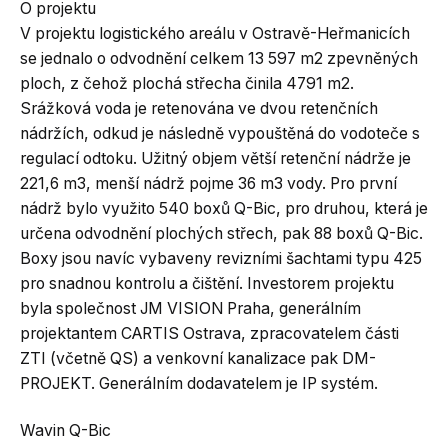
O projektu
V projektu logistického areálu v Ostravě-Heřmanicích
se jednalo o odvodnění celkem 13 597 m2 zpevněných
ploch, z čehož plochá střecha činila 4791 m2.
Srážková voda je retenována ve dvou retenčních
nádržích, odkud je následně vypouštěná do vodoteče s
regulací odtoku. Užitný objem větší retenční nádrže je
221,6 m3, menší nádrž pojme 36 m3 vody. Pro první
nádrž bylo využito 540 boxů Q-Bic, pro druhou, která je
určena odvodnění plochých střech, pak 88 boxů Q-Bic.
Boxy jsou navíc vybaveny revizními šachtami typu 425
pro snadnou kontrolu a čištění. Investorem projektu
byla společnost JM VISION Praha, generálním
projektantem CARTIS Ostrava, zpracovatelem části
ZTI (včetně QS) a venkovní kanalizace pak DM-
PROJEKT. Generálním dodavatelem je IP systém.
Wavin Q-Bic