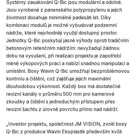
Systémy zasakování Q-Bic jsou modulární a odolné.
Jsou vyrobené z panenského polypropylenu a jejich
životnost dosahuje minimálně padesáti let. Díky
kombinaci modulů je možné vybudovat podzemní
nádrže, které nejvhodněji využijí dostupný prostor.
Jednotky Q-Bic poskytují jasné výhody oproti tradičním
betonovým retenčním nádržím: nevyžadují žádnou
dobu na vysušení, při realizaci projektu je zapotřebí
méně výkopových prací a nabízí snadnou manipulaci a
umístění. Boxy Wavin Q-Bic umožňují bezproblémovou
kontrolu a čištění, což zajišťuje jejich maximální
dlouhodobou výkonnost. Každý box má dostatečné
revizní kanály o průměru 500 mm pro kamerové
zkoušky a čištění s jednoduchým přístupem přes
revizní šachtu z úrovně povrchu přímo nad nádrží.
„Investor projektu, společnost JM VISION, zvolil boxy
Q-Bic z produkce Wavin Ekoplastik především kvůli