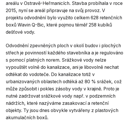
areálu v Ostravě-Heřmanicích. Stavba probíhala v roce
2015, nyní se areál připravuje na svůj provoz. V
projektu odvodnění bylo využito celkem 628 retenčních
boxů Wavin Q-Bic, které pojmou téměř 258 kubíků
dešťové vody.
Odvodnění zpevněných ploch v okolí budov i plochých
střech je povinností každého stavebníka a je regulováno
s pomocí platných norem. Srážkové vody nelze
vypouštět volně do kanalizace, ani je libovolně nechat
odtékat do vodoteče. Do kanalizace totiž v
urbanizovaných oblastech odtéká až 80 % srážek, což
může způsobit i pokles zásoby vody v krajině. Proto je
nutné zadržovat srážkové vody např. v podzemních
nádržích, které nazýváme zasakovací a retenční
objekty. Ty jsou dnes obvykle vytvářeny z plastových
akumulačních boxů.