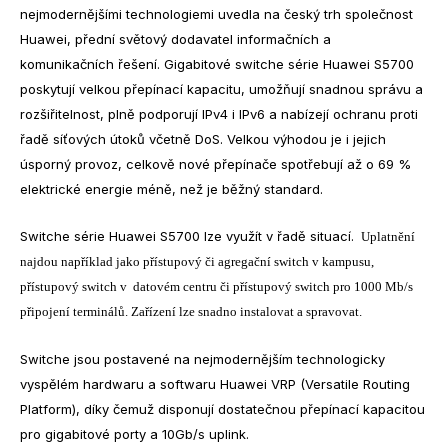
nejmodernějšími technologiemi uvedla na český trh společnost
Huawei, přední světový dodavatel informačních a
komunikačních řešení. Gigabitové switche série Huawei S5700
poskytují velkou přepínací kapacitu, umožňují snadnou správu a
rozšiřitelnost, plně podporují IPv4 i IPv6 a nabízejí ochranu proti
řadě síťových útoků včetně DoS. Velkou výhodou je i jejich
úsporný provoz, celkově nové přepínače spotřebují až o 69 %
elektrické energie méně, než je běžný standard.
Switche série Huawei S5700 lze využít v řadě situací.
Uplatnění
najdou například jako přístupový či agregační switch v kampusu,
přístupový switch v datovém centru či přístupový switch pro 1000 Mb/s
připojení terminálů. Zařízení lze snadno instalovat a spravovat.
Switche jsou postavené na nejmodernějším technologicky
vyspělém hardwaru a softwaru Huawei VRP (Versatile Routing
Platform), díky čemuž disponují dostatečnou přepínací kapacitou
pro gigabitové porty a 10Gb/s uplink.