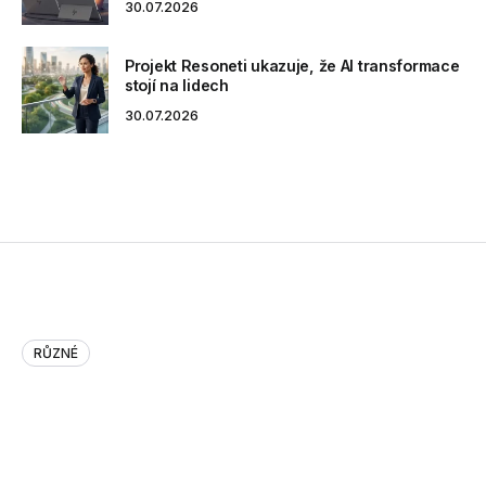
30.07.2026
Projekt Resoneti ukazuje, že AI transformace
stojí na lidech
30.07.2026
RŮZNÉ
Tabulka evropskych dotaci nad …
Tabulka evropskych dotaci nad 25M vcetna dalsich
navazujicich dat. http://t.co/bi3TWx57