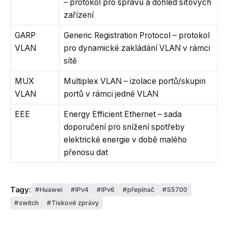
– protokol pro správu a dohled síťových
zařízení
GARP
Generic Registration Protocol – protokol
VLAN
pro dynamické zakládání VLAN v rámci
sítě
MUX
Multiplex VLAN – izolace portů/skupin
VLAN
portů v rámci jedné VLAN
EEE
Energy Efficient Ethernet – sada
doporučení pro snížení spotřeby
elektrické energie v době malého
přenosu dat
Tagy:
Huawei
IPv4
IPv6
přepínač
S5700
switch
Tiskové zprávy