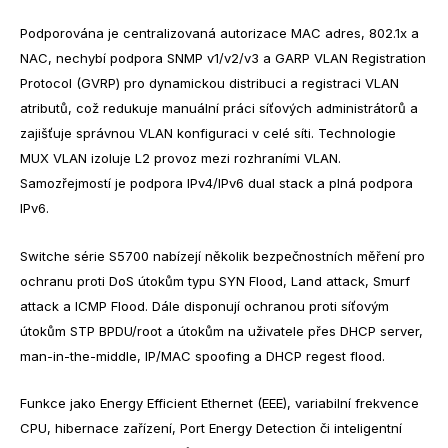
Podporována je centralizovaná autorizace MAC adres, 802.1x a
NAC, nechybí podpora SNMP v1/v2/v3 a GARP VLAN Registration
Protocol (GVRP) pro dynamickou distribuci a registraci VLAN
atributů, což redukuje manuální práci síťových administrátorů a
zajišťuje správnou VLAN konfiguraci v celé síti. Technologie
MUX VLAN izoluje L2 provoz mezi rozhraními VLAN.
Samozřejmostí je podpora IPv4/IPv6 dual stack a plná podpora
IPv6.
Switche série S5700 nabízejí několik bezpečnostních měření pro
ochranu proti DoS útokům typu SYN Flood, Land attack, Smurf
attack a ICMP Flood. Dále disponují ochranou proti síťovým
útokům STP BPDU/root a útokům na uživatele přes DHCP server,
man-in-the-middle, IP/MAC spoofing a DHCP regest flood.
Funkce jako Energy Efficient Ethernet (EEE), variabilní frekvence
CPU, hibernace zařízení, Port Energy Detection či inteligentní