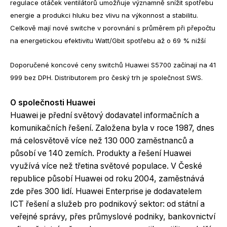
regulace otáček ventilátorů umožňuje významně snížit spotřebu
energie a produkci hluku bez vlivu na výkonnost a stabilitu.
Celkově mají nové switche v porovnání s průměrem při přepočtu
na energetickou efektivitu Watt/Gbit spotřebu až o 69 % nižší
Doporučené koncové ceny switchů Huawei S5700 začínají na 41
999 bez DPH. Distributorem pro český trh je společnost SWS.
O společnosti Huawei
Huawei je přední světový dodavatel informačních a
komunikačních řešení. Založena byla v roce 1987, dnes
má celosvětově více než 130 000 zaměstnanců a
působí ve 140 zemích. Produkty a řešení Huawei
využívá více než třetina světové populace. V České
republice působí Huawei od roku 2004, zaměstnává
zde přes 300 lidí. Huawei Enterprise je dodavatelem
ICT řešení a služeb pro podnikový sektor: od státní a
veřejné správy, přes průmyslové podniky, bankovnictví