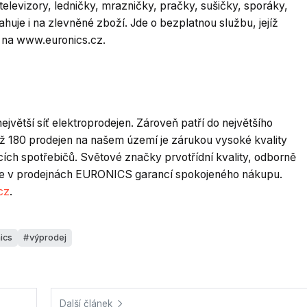
 televizory, ledničky, mrazničky, pračky, sušičky, sporáky,
uje i na zlevněné zboží. Jde o bezplatnou službu, jejíž
t na www.euronics.cz.
větší síť elektroprodejen. Zároveň patří do největšího
ž 180 prodejen na našem území je zárukou vysoké kvality
cích spotřebičů. Světové značky prvotřídní kvality, odborně
p je v prodejnách EURONICS garancí spokojeného nákupu.
cz
.
ics
výprodej
Další článek