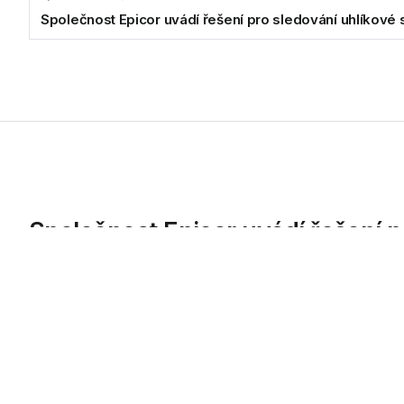
Společnost Epicor uvádí řešení pro sledování uhlíkové 
Společnost Epicor uvádí řešení p
Společnost Epicor Software Corporation, přední dodavatel s
Carbon Connect, které funguje na bázi softwaru jako služby..
04.01.2011
Společnost Epicor Software Co