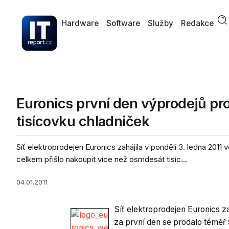
Hardware
Software
Služby
Redakce
Euronics první den výprodejů prod
tisícovku chladniček
Síť elektroprodejen Euronics zahájila v pondělí 3. ledna 2011 
celkem přišlo nakoupit více než osmdesát tisíc...
04.01.2011
Síť elektroprodejen Euronics za
za první den se prodalo téměř 