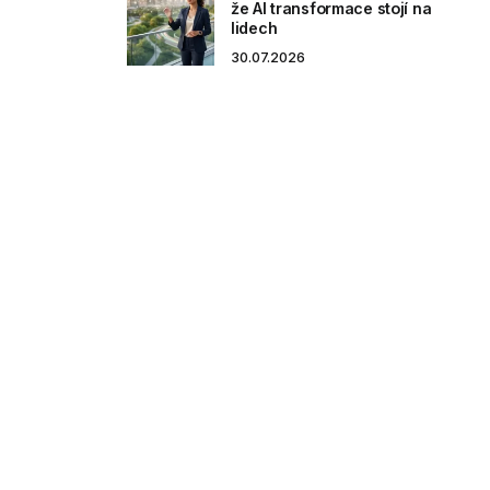
že AI transformace stojí na
lidech
30.07.2026