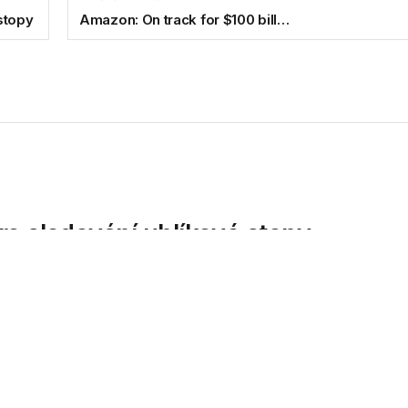
stopy
Amazon: On track for $100 bill…
ro sledování uhlíkové stopy
oftwarových řešení pro řízení podnikových procesů, představuje 
.
rporation, přední dodavatel softwarových řešení pro řízení