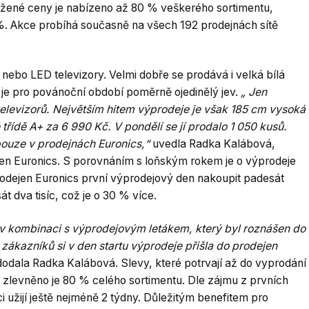
nížené ceny je nabízeno až 80 % veškerého sortimentu,
%. Akce probíhá současně na všech 192 prodejnách sítě
 nebo LED televizory. Velmi dobře se prodává i velká bílá
 je pro povánoční období poměrně ojedinělý jev.
„ Jen
 televizorů. Největším hitem výprodeje je však 185 cm vysoká
řídě A+ za 6 990 Kč. V pondělí se jí prodalo 1 050 kusů.
 pouze v prodejnách Euronics,“
uvedla Radka Kalábová,
en Euronics. S porovnáním s loňským rokem je o výprodeje
prodejen Euronics první výprodejový den nakoupit padesát
t dva tisíc, což je o 30 % více.
a v kombinaci s výprodejovým letákem, který byl roznášen do
zákazníků si v den startu výprodeje přišla do prodejen
odala Radka Kalábová. Slevy, které potrvají až do vyprodání
u, zlevněno je 80 % celého sortimentu. Dle zájmu z prvních
i užijí ještě nejméně 2 týdny. Důležitým benefitem pro