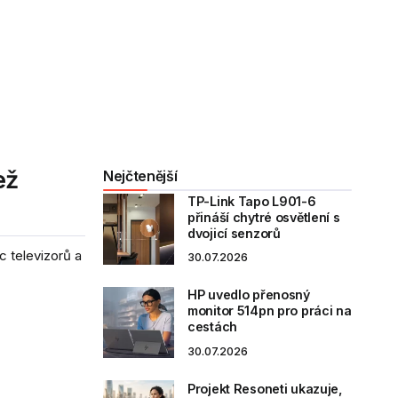
ež
Nejčtenější
TP-Link Tapo L901-6
přináší chytré osvětlení s
dvojicí senzorů
c televizorů a
30.07.2026
HP uvedlo přenosný
monitor 514pn pro práci na
cestách
30.07.2026
Projekt Resoneti ukazuje,