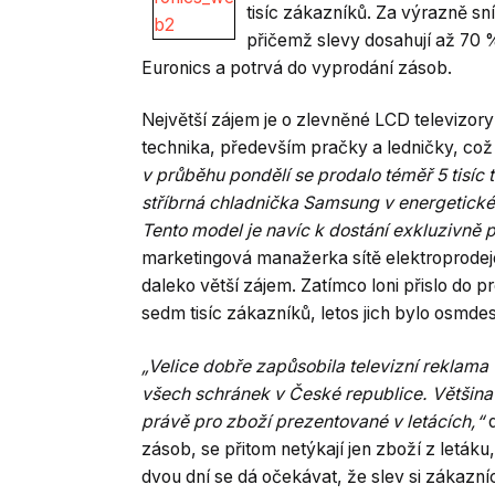
tisíc zákazníků. Za výrazně s
přičemž slevy dosahují až 70 
Euronics a potrvá do vyprodání zásob.
Největší zájem je o zlevněné LCD televizory
technika, především pračky a ledničky, což
v průběhu pondělí se prodalo téměř 5 tisíc
stříbrná chladnička Samsung v energetické t
Tento model je navíc k dostání exkluzivně
marketingová manažerka sítě elektroprodej
daleko větší zájem. Zatímco loni přislo do 
sedm tisíc zákazníků, letos jich bylo osmdesá
„Velice dobře zapůsobila televizní reklam
všech schránek v České republice. Většina 
právě pro zboží prezentované v letácích,“
d
zásob, se přitom netýkají jen zboží z leták
dvou dní se dá očekávat, že slev si zákazníc