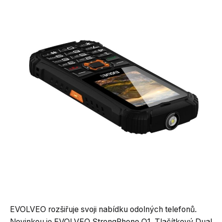
EVOLVEO rozšiřuje svoji nabídku odolných telefonů.
Novinkou je EVOLVEO StrongPhone Q1. Tlačítkový Dual