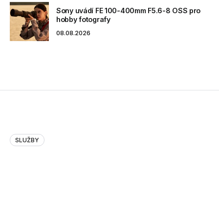
Sony uvádí FE 100-400mm F5.6-8 OSS pro
hobby fotografy
08.08.2026
SLUŽBY
Niceboy ONE Ultra: První Smart Ring,
který vám opravdu zjednoduší život
Váží jen několik gramů, vypadá jako nenápadný elegantní
doplněk, ale umí toho nejvíc na světě. Takový je Smart Ring