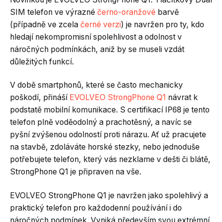
SIM telefon ve výrazné
černo-oranžové
barvě
(případně ve zcela
černé verzi
) je navržen pro ty, kdo
hledají nekompromisní spolehlivost a odolnost v
náročných podmínkách, aniž by se museli vzdát
důležitých funkcí.
V době smartphonů, které se často mechanicky
poškodí, přináší
EVOLVEO StrongPhone Q1
návrat k
podstatě mobilní komunikace. S certifikací IP68 je tento
telefon plně voděodolný a prachotěsný, a navíc se
pyšní zvýšenou odolností proti nárazu. Ať už pracujete
na stavbě, zdoláváte horské stezky, nebo jednoduše
potřebujete telefon, který vás nezklame v dešti či blátě,
StrongPhone Q1 je připraven na vše.
EVOLVEO StrongPhone Q1 je navržen jako spolehlivý a
praktický telefon pro každodenní používání i do
náročných podmínek. Vyniká především svou extrémní