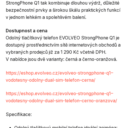
StrongPhone Q1 tak kombinuje dlouhou výdrž, důležité
bezpečnostní prvky a širokou škálu praktických funkcí
v jednom lehkém a spolehlivém balení.
Dostupnost a cena
Odolný tlačítkový telefon EVOLVEO StrongPhone Q1 je
dostupný prostřednictvím sítě internetových obchodů a
vybraných prodejců již za 1 290 Kč včetně DPH.
V nabídce jsou dvě varianty: černá a černo-oranžová.
https://eshop.evolveo.cz/evolveo-strongphone-q1–
vodotesny-odolny-dual-sim-telefon–cerna/
https://eshop.evolveo.cz/evolveo-strongphone-q1–
vodotesny-odolny-dual-sim-telefon–cerno-oranzova/
Specifikace:
Odolný tlačítkový mobilní telefon ideální zejména: