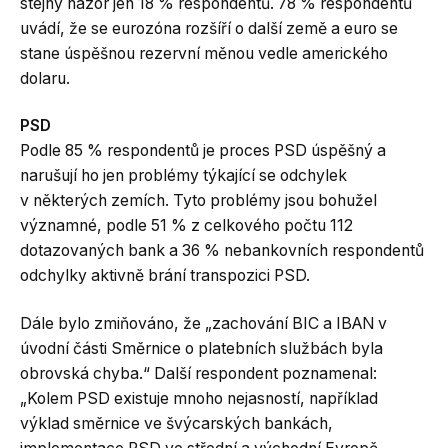
stejný názor jen 18 % respondentů. 78 % respondentů
uvádí, že se eurozóna rozšíří o další země a euro se
stane úspěšnou rezervní měnou vedle amerického
dolaru.
PSD
Podle 85 % respondentů je proces PSD úspěšný a
narušují ho jen problémy týkající se odchylek
v některých zemích. Tyto problémy jsou bohužel
významné, podle 51 % z celkového počtu 112
dotazovaných bank a 36 % nebankovních respondentů
odchylky aktivně brání transpozici PSD.
Dále bylo zmiňováno, že „zachování BIC a IBAN v
úvodní části Směrnice o platebních službách byla
obrovská chyba.“ Další respondent poznamenal:
„Kolem PSD existuje mnoho nejasností, například
výklad směrnice ve švýcarských bankách,