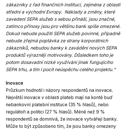
zákazníky z řad finančních institucí, zejména z oblasti
střední a východní Evropy. Náklady a změny, které
zavedení SEPA služeb s sebou přináší, jsou značné,
zatímco přínosy jsou pro většinu bank spíše omezené.
Dokud nebude použití SEPA služeb povinné, případně
nebude zřejmá poptávka ze strany korporátních
zákazníků, nebudou banky k zavádění nových SEPA
produktů výrazněji motivovány. Důsledkem toho je
potom dosavadní nízké využívání jinak fungujícího
SEPA trhu, a tím i pocit neúspěchu celého projektu.“
Inovace
Průzkum hodnotil i názory respondentů na inovace.
Největší inovace v oblasti plateb mají na kontě buď
nebankovní platební instituce (35 % hlasů), nebo
regulátoři a politici (27 % hlasů). Méně než 9 %
respondentů se domnívá, že inovace vytvářejí banky.
Může to být způsobeno tím, že jsou banky omezeny