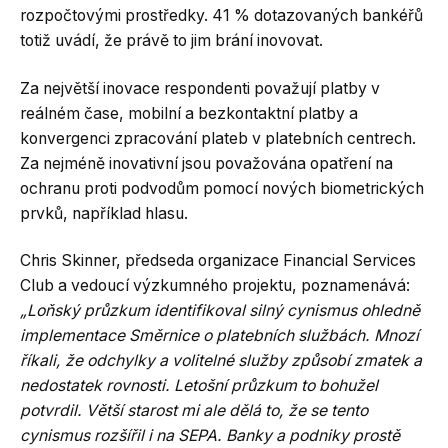
rozpočtovými prostředky. 41 % dotazovaných bankéřů
totiž uvádí, že právě to jim brání inovovat.
Za největší inovace respondenti považují platby v
reálném čase, mobilní a bezkontaktní platby a
konvergenci zpracování plateb v platebních centrech.
Za nejméně inovativní jsou považována opatření na
ochranu proti podvodům pomocí nových biometrických
prvků, například hlasu.
Chris Skinner, předseda organizace Financial Services
Club a vedoucí výzkumného projektu, poznamenává:
„Loňský průzkum identifikoval silný cynismus ohledně
implementace Směrnice o platebních službách. Mnozí
říkali, že odchylky a volitelné služby způsobí zmatek a
nedostatek rovnosti. Letošní průzkum to bohužel
potvrdil. Větší starost mi ale dělá to, že se tento
cynismus rozšířil i na SEPA. Banky a podniky prostě