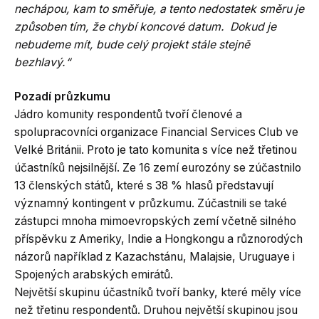
nechápou, kam to směřuje, a tento nedostatek směru je
způsoben tím, že chybí koncové datum. Dokud je
nebudeme mít, bude celý projekt stále stejně
bezhlavý.“
Pozadí průzkumu
Jádro komunity respondentů tvoří členové a
spolupracovníci organizace Financial Services Club ve
Velké Británii. Proto je tato komunita s více než třetinou
účastníků nejsilnější. Ze 16 zemí eurozóny se zúčastnilo
13 členských států, které s 38 % hlasů představují
významný kontingent v průzkumu. Zúčastnili se také
zástupci mnoha mimoevropských zemí včetně silného
příspěvku z Ameriky, Indie a Hongkongu a různorodých
názorů například z Kazachstánu, Malajsie, Uruguaye i
Spojených arabských emirátů.
Největší skupinu účastníků tvoří banky, které měly více
než třetinu respondentů. Druhou největší skupinou jsou