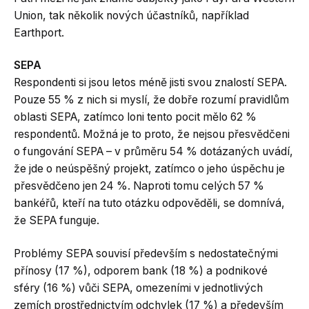
Union, tak několik nových účastníků, například
Earthport.
SEPA
Respondenti si jsou letos méně jisti svou znalostí SEPA.
Pouze 55 % z nich si myslí, že dobře rozumí pravidlům
oblasti SEPA, zatímco loni tento pocit mělo 62 %
respondentů. Možná je to proto, že nejsou přesvědčeni
o fungování SEPA – v průměru 54 % dotázaných uvádí,
že jde o neúspěšný projekt, zatímco o jeho úspěchu je
přesvědčeno jen 24 %. Naproti tomu celých 57 %
bankéřů, kteří na tuto otázku odpověděli, se domnívá,
že SEPA funguje.
Problémy SEPA souvisí především s nedostatečnými
přínosy (17 %), odporem bank (18 %) a podnikové
sféry (16 %) vůči SEPA, omezeními v jednotlivých
zemích prostřednictvím odchylek (17 %) a především