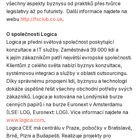
všechny aspekty byznysu od praktiků přes tvůrce
legislativy až po futuristy. Další informace najdete na
webu
http://fsclub.co.uk
.
O společnosti Logica
Logica je přední světová společnost poskytující
konzultace a IT služby. Zaměstnává 39 000 lidí a
k jejím zákazníkům patří největší evropské společnosti.
Klientům z celého světa nabízí byznys konzultace,
systémovou integraci a služby v oblasti outsourcingu.
Díky správnému propojení lidí, byznysu a technologií
dokáže úspěšně řešit všechny obchodní potřeby svých
zákazníků. Logica je kotována na Londýnské burze
cenných papírů i na burze Euronext v Amsterdamu
(LSE: LOG, Euronext: LOG). Více informací najdete na
www.logica.com
.
Logica CEE má centrálu v Praze, pobočky v Bratislavě,
Brně, Plzni a Budapešti. Realizuje projekty pro