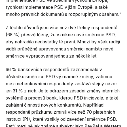
implementace PSD ve střední a východní Evropě,
rychlost implementace PSD v jižní Evropě, a také
mnoho právních dokumentů s rozporuplným obsahem.“
Z těchto důvodů jsou více než dvě třetiny respondentů
(68 %) přesvědčeny, že vznikne nová směrnice PSD,
aby nahradila nedostatky té první. Mnozí by však raději
viděli průběžně upravovanou směrnici namísto nové
směrnice vypracované jednou za několik let.
66 % bankovních respondentů zaznamenalo v
důsledku směrnice PSD významné změny, zatímco
mezi nebankovními respondenty zastává stejný názor
jen 31 % z nich. Je to odrazem zásadní změny interních
systémů a procesů bank, kterou PSD iniciovala, a také
zahájení činnosti nových konkurentů. Například
respondenti průzkumu zmínili více než 70 platebních
institucí (PI), které vznikly od zavedení směrnice PSD.
Patří mezi ně jak známé subjekty jako PayPal a Western