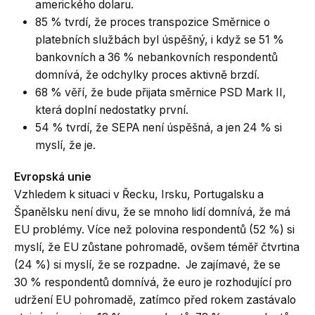
amerického dolaru.
85 % tvrdí, že proces transpozice Směrnice o
platebních službách byl úspěšný, i když se 51 %
bankovních a 36 % nebankovních respondentů
domnívá, že odchylky proces aktivně brzdí.
68 % věří, že bude přijata směrnice PSD Mark II,
která doplní nedostatky první.
54 % tvrdí, že SEPA není úspěšná, a jen 24 % si
myslí, že je.
Evropská unie
Vzhledem k situaci v Řecku, Irsku, Portugalsku a
Španělsku není divu, že se mnoho lidí domnívá, že má
EU problémy. Více než polovina respondentů (52 %) si
myslí, že EU zůstane pohromadě, ovšem téměř čtvrtina
(24 %) si myslí, že se rozpadne. Je zajímavé, že se
30 % respondentů domnívá, že euro je rozhodující pro
udržení EU pohromadě, zatímco před rokem zastávalo