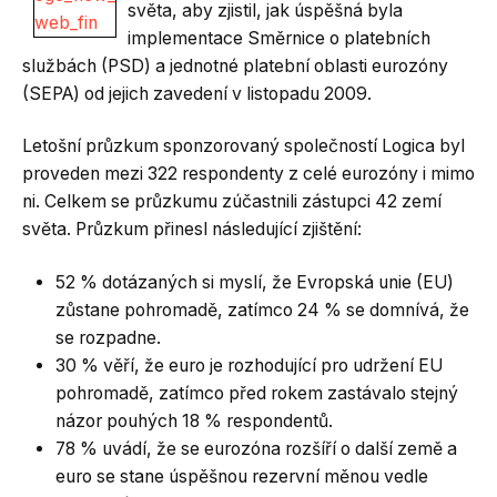
světa, aby zjistil, jak úspěšná byla
implementace Směrnice o platebních
službách (PSD) a jednotné platební oblasti eurozóny
(SEPA) od jejich zavedení v listopadu 2009.
Letošní průzkum sponzorovaný společností Logica byl
proveden mezi 322 respondenty z celé eurozóny i mimo
ni. Celkem se průzkumu zúčastnili zástupci 42 zemí
světa. Průzkum přinesl následující zjištění:
52 % dotázaných si myslí, že Evropská unie (EU)
zůstane pohromadě, zatímco 24 % se domnívá, že
se rozpadne.
30 % věří, že euro je rozhodující pro udržení EU
pohromadě, zatímco před rokem zastávalo stejný
názor pouhých 18 % respondentů.
78 % uvádí, že se eurozóna rozšíří o další země a
euro se stane úspěšnou rezervní měnou vedle