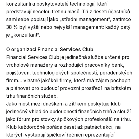
konzultanti a poskytovatelé technologií, kteří
představují necelou třetinu hlasů. Tři z deseti účastníků
sami sebe popisují jako „střední management“, zatímco
38 % byl vyšší nebo nejvyšší management; každý pátý
je „konzultant“.
O organizaci Financial Services Club
Financial Services Club je jedinečná služba určená pro
vrcholové manažery a rozhodující pracovníky bank,
pojišťoven, technologických společností, poradenských
firem… vlastně jakékoli firmy, která má zájem pochopit
a plánovat pro budoucí provozní prostředí na britském
trhu finančních služeb.
Jako most mezi dneškem a zítřkem poskytuje klub
jedinečný vhled do budoucnosti finančních trhů a slouží
jako fórum pro stovky špičkových profesionálů na trhu.
Klub každoročně pořádá deset až patnáct akcí, na
kterých vystupují špičkoví řečníci reprezentující