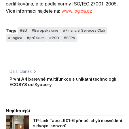
certifikována, a to podle normy ISO/IEC 27001: 2005.
Více informací najdete na:
www.logica.cz
Tagy:
EU
Evropská unie
Financial Services Club
Logica
průzkum
PSD
SEPA
Další článek
První A4 barevné multifunkce s unikátní technologií
ECOSYS od Kyocery
Nejčtenější
TP-Link Tapo L901-6 přináší chytré osvětlení
s dvojicí senzorů