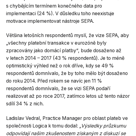
s chybějícím termínem konečného data pro
implementaci (24 %). V důsledku toho neexistuje
motivace implementovat nástroje SEPA.
Většina letošních respondentů myslí, že vize SEPA, aby
„všechny platební transakce v eurozóně byly
zpracovány jako domácí platby“, bude dosaženo až
v letech 2014 – 2017 (43 % respondentů). Je to méně
optimistický výhled než o rok dříve, kdy se 49 %
respondentů domnívalo, že by toho mělo být dosaženo
do roku 2014. Před rokem se navíc jen 11 %
respondentů domnívalo, že se vizi SEPA podaří
realizovat až po roce 2017, zatímco letos už tento názor
sdílí 34 % z nich.
Ladislav Vedral, Practice Manager pro oblast plateb ve
společnosti Logica k tomu dodal:
„Výsledky průzkumu
odpovídají našim zkušenostem získaným z diskuzí se