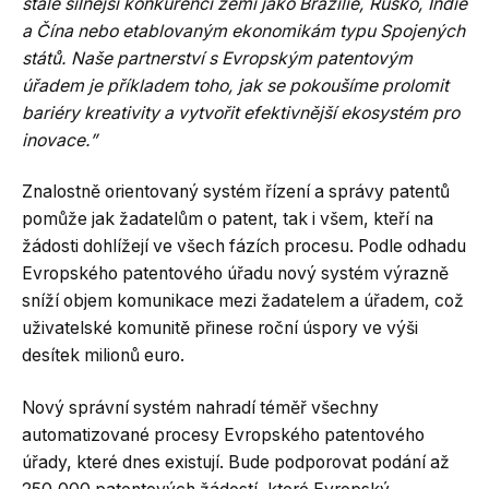
stále silnější konkurenci zemí jako Brazílie, Rusko, Indie
a Čína nebo etablovaným ekonomikám typu Spojených
států. Naše partnerství s Evropským patentovým
úřadem je příkladem toho, jak se pokoušíme prolomit
bariéry kreativity a vytvořit efektivnější ekosystém pro
inovace.”
Znalostně orientovaný systém řízení a správy patentů
pomůže jak žadatelům o patent, tak i všem, kteří na
žádosti dohlížejí ve všech fázích procesu. Podle odhadu
Evropského patentového úřadu nový systém výrazně
sníží objem komunikace mezi žadatelem a úřadem, což
uživatelské komunitě přinese roční úspory ve výši
desítek milionů euro.
Nový správní systém nahradí téměř všechny
automatizované procesy Evropského patentového
úřady, které dnes existují. Bude podporovat podání až