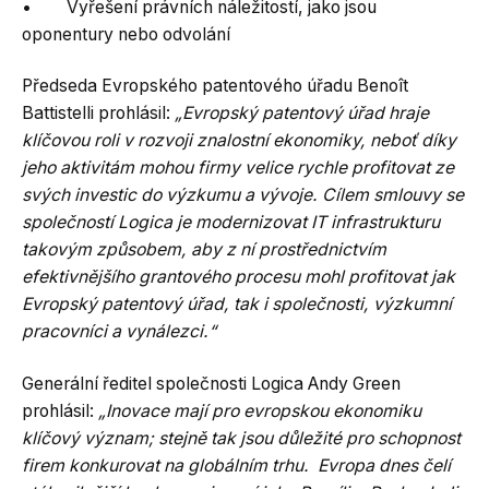
• Vyřešení právních náležitostí, jako jsou
oponentury nebo odvolání
Předseda Evropského patentového úřadu Benoît
Battistelli prohlásil:
„Evropský patentový úřad hraje
klíčovou roli v rozvoji znalostní ekonomiky, neboť díky
jeho aktivitám mohou firmy velice rychle profitovat ze
svých investic do výzkumu a vývoje. Cílem smlouvy se
společností Logica je modernizovat IT infrastrukturu
takovým způsobem, aby z ní prostřednictvím
efektivnějšího grantového procesu mohl profitovat jak
Evropský patentový úřad, tak i společnosti, výzkumní
pracovníci a vynálezci.“
Generální ředitel společnosti Logica Andy Green
prohlásil:
„Inovace mají pro evropskou ekonomiku
klíčový význam; stejně tak jsou důležité pro schopnost
firem konkurovat na globálním trhu. Evropa dnes čelí