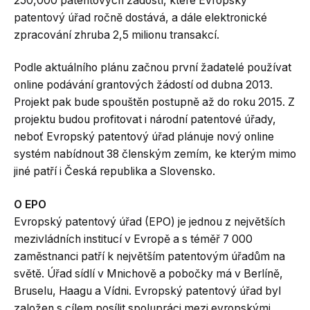
250,000 patentových žádostí, které Evropský
patentový úřad ročně dostává, a dále elektronické
zpracování zhruba 2,5 milionu transakcí.
Podle aktuálního plánu začnou první žadatelé používat
online podávání grantových žádostí od dubna 2013.
Projekt pak bude spouštěn postupně až do roku 2015. Z
projektu budou profitovat i národní patentové úřady,
neboť Evropský patentový úřad plánuje nový online
systém nabídnout 38 členským zemím, ke kterým mimo
jiné patří i Česká republika a Slovensko.
O EPO
Evropský patentový úřad (EPO) je jednou z největších
mezivládních institucí v Evropě a s téměř 7 000
zaměstnanci patří k největším patentovým úřadům na
světě. Úřad sídlí v Mnichově a pobočky má v Berlíně,
Bruselu, Haagu a Vídni. Evropský patentový úřad byl
založen s cílem posílit spolupráci mezi evropskými