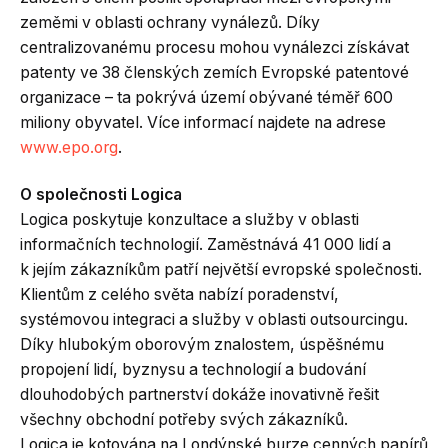
zeměmi v oblasti ochrany vynálezů. Díky
centralizovanému procesu mohou vynálezci získávat
patenty ve 38 členských zemích Evropské patentové
organizace – ta pokrývá území obývané téměř 600
miliony obyvatel. Více informací najdete na adrese
www.epo.org
.
O společnosti Logica
Logica poskytuje konzultace a služby v oblasti
informačních technologií. Zaměstnává 41 000 lidí a
k jejím zákazníkům patří největší evropské společnosti.
Klientům z celého světa nabízí poradenství,
systémovou integraci a služby v oblasti outsourcingu.
Díky hlubokým oborovým znalostem, úspěšnému
propojení lidí, byznysu a technologií a budování
dlouhodobých partnerství dokáže inovativně řešit
všechny obchodní potřeby svých zákazníků.
Logica je kotována na Londýnské burze cenných papírů