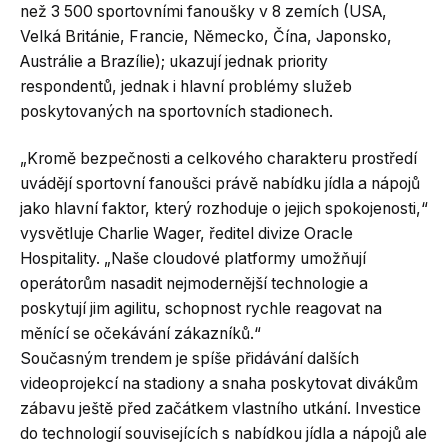
než 3 500 sportovními fanoušky v 8 zemích (USA,
Velká Británie, Francie, Německo, Čína, Japonsko,
Austrálie a Brazílie); ukazují jednak priority
respondentů, jednak i hlavní problémy služeb
poskytovaných na sportovních stadionech.
„Kromě bezpečnosti a celkového charakteru prostředí
uvádějí sportovní fanoušci právě nabídku jídla a nápojů
jako hlavní faktor, který rozhoduje o jejich spokojenosti,“
vysvětluje Charlie Wager, ředitel divize Oracle
Hospitality. „Naše cloudové platformy umožňují
operátorům nasadit nejmodernější technologie a
poskytují jim agilitu, schopnost rychle reagovat na
měnící se očekávání zákazníků.“
Současným trendem je spíše přidávání dalších
videoprojekcí na stadiony a snaha poskytovat divákům
zábavu ještě před začátkem vlastního utkání. Investice
do technologií souvisejících s nabídkou jídla a nápojů ale