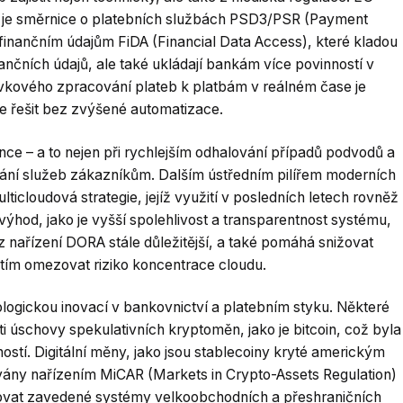
ko je směrnice o platebních službách PSD3/PSR (Payment
 finančním údajům FiDA (Financial Data Access), které kladou
nančních údajů, ale také ukládají bankám více povinností v
vkového zpracování plateb k platbám v reálném čase je
e řešit bez zvýšené automatizace.
gence – a to nejen při rychlejším odhalování případů podvodů a
vání služeb zákazníkům. Dalším ústředním pilířem moderních
lticloudová strategie, jejíž využití v posledních letech rovněž
 výhod, jako je vyšší spolehlivost a transparentnost systému,
 nařízení DORA stále důležitější, a také pomáhá snižovat
a tím omezovat riziko koncentrace cloudu.
ologickou inovací v bankovnictví a platebním styku. Některé
ti úschovy spekulativních kryptoměn, jako je bitcoin, což byla
tí. Digitální měny, jako jsou stablecoiny kryté americkým
vány nařízením MiCAR (Markets in Crypto-Assets Regulation)
vat zavedené systémy velkoobchodních a přeshraničních