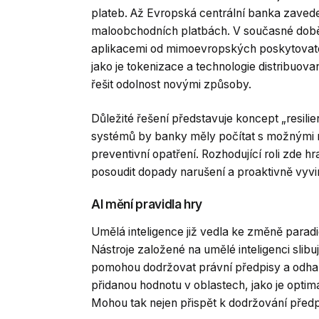
plateb. Až Evropská centrální banka zavede 
maloobchodních platbách. V současné době v
aplikacemi od mimoevropských poskytovatelů
jako je tokenizace a technologie distribuovan
řešit odolnost novými způsoby.
Důležité řešení představuje koncept „resili
systémů by banky měly počítat s možnými n
preventivní opatření. Rozhodující roli zde hr
posoudit dopady narušení a proaktivně vyvin
AI mění pravidla hry
Umělá inteligence již vedla ke změně parad
Nástroje založené na umělé inteligenci slib
pomohou dodržovat právní předpisy a odhalo
přidanou hodnotu v oblastech, jako je opti
Mohou tak nejen přispět k dodržování předpis