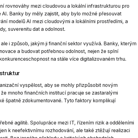
ní rovnováhy mezi cloudovou a lokální infrastrukturou pro
e AI. Banky by měly zajistit, aby bylo možné přesouvat
ání modelů AI mezi cloudovými a lokálními prostředími, a
, suverenitu dat a odolnost.
ale i způsob, jakým ji finanční sektor využívá. Banky, kterým
novace a budovat potřebnou odolnost, nejen že splní
 konkurenceschopnost na stále více digitalizovaném trhu.
struktur
rganizační vyspělost, aby se mohly přizpůsobit novým
e mnoho finančních institucí pracuje se zastaralými
také špatně zdokumentované. Tyto faktory komplikují
třebné agilitě. Spolupráce mezi IT, řízením rizik a odděleními
ejen k neefektivnímu rozhodování, ale také ztěžují realizaci