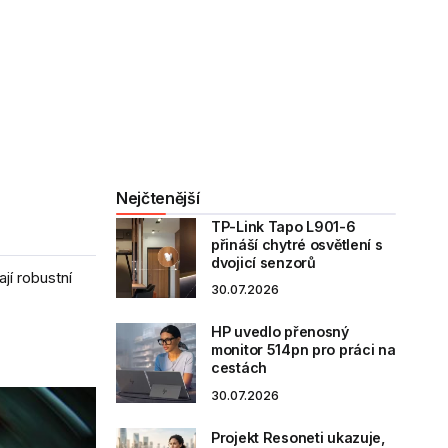
Nejčtenější
TP-Link Tapo L901-6
přináší chytré osvětlení s
dvojicí senzorů
jí robustní
30.07.2026
HP uvedlo přenosný
monitor 514pn pro práci na
cestách
30.07.2026
Projekt Resoneti ukazuje,