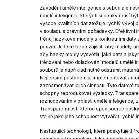
Zavádění umělé inteligence s sebou ale nese 
umělé inteligenci, kterých si banky musí 
vysoce kvalitních dat ztěžuje rychlý vývoj
v souladu s právními požadavky. Efektivní 
trénují jazykové modely s konkrétními daty a
použití. Je také třeba zajistit, aby modely 
aby banky mohly vysvětlit, jaká data a jaký
trénování nebo dolaďování modelů umělé in
souborů je například nutné odstranit materi
Nejlepším postupem je implementovat autom
zaznamenávat jejich činnosti. Tyto datové 
schopny reprodukovat výsledky. Transparen
rozhodováním v oblasti umělé inteligence, 
Transparentnost, kterou open source poskytu
stejně jako jeho schopnost vytvářet rychlé 
Nastupující technologií, která poskytuje šif
confidential computing. Jako doplněk k osv