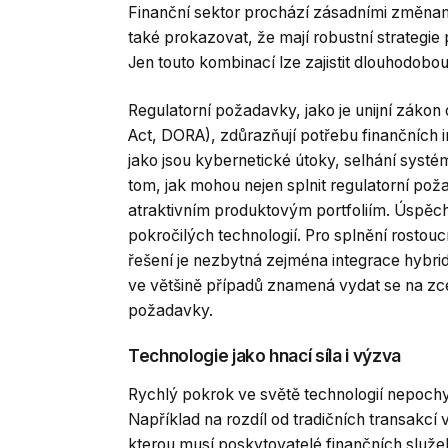
Finanční sektor prochází zásadními změnami
také prokazovat, že mají robustní strategie
Jen touto kombinací lze zajistit dlouhodob
Regulatorní požadavky, jako je unijní zákon o
Act, DORA), zdůrazňují potřebu finančních in
jako jsou kybernetické útoky, selhání systé
tom, jak mohou nejen splnit regulatorní po
atraktivním produktovým portfoliím. Úspěc
pokročilých technologií. Pro splnění rostou
řešení je nezbytná zejména integrace hybrid
ve většině případů znamená vydat se na zce
požadavky.
Technologie jako hnací síla i výzva
Rychlý pokrok ve světě technologií nepoc
Například na rozdíl od tradičních transakcí
kterou musí poskytovatelé finančních služeb 