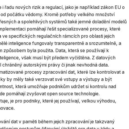
i řadu nových rizik a regulací, jako je například zákon EU o
být od počátku vědomy. Kromě potřeby velkého množství
 přesných a spolehlivých systémů také jemné doladění modelů
implementaci pomáhají řešit specializované procesy, které
 ve specifických regulačních rámcích pro oblasti jejich
umělé inteligence fungovaly transparentně a srozumitelně, a
m způsobem byla použita. Data, která se používají k
teligence, však musí být předem vyčištěna. Z datových
ál chráněný autorskými právy či jinak nevhodná data.
atizované procesy zpracování dat, které lze kontrolovat a
toky by měly také verzovat své vstupy a výstupy a být
tnost, která umožňuje podnikům udržet si kontrolu nad
zde pomáhají zvyšovat open source technologie.
je, je pro podniky, které jej používají, velkou výhodou,
inovace.
rování dat v paměti během jejich zpracování je takzvaný
ědčeným postupům šifrování úložiště pro data v klidu a