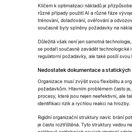
Klíčem k optimalizaci nákladů je přizpůsobe
různé případy použití AI a různé fáze vývoj
trénování, dolaďování, ověřování a odvozov
současně byly splněny požadavky na náklady
Důležitá však není jen samotná technologie, 
se podaří současně zavádět technologické i
regulatorní požadavky, ale také posílí svou
Nedostatek dokumentace a statických 
Organizace musí zvýšit svou flexibilitu a o
požadavkům. Hlavním problémem často je, ž
procesy, které jsou nejen neefektivní, ale 
identifikaci rizik a rychlou reakci na hrozby.
Rigidní organizační struktury navíc brání po
je často roztříštěná. Tyto struktury vedou n