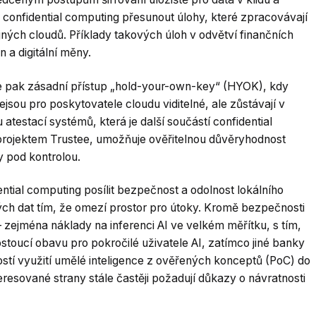
e confidential computing přesunout úlohy, které zpracovávají
ných cloudů. Příklady takových úloh v odvětví finančních
 a digitální měny.
je pak zásadní přístup „hold-your-own-key“ (HYOK), kdy
ejsou pro poskytovatele cloudu viditelné, ale zůstávají v
testací systémů, která je další součástí confidential
rojektem Trustee, umožňuje ověřitelnou důvěryhodnost
y pod kontrolou.
ntial computing posílit bezpečnost a odolnost lokálního
ch dat tím, že omezí prostor pro útoky. Kromě bezpečnosti
– zejména náklady na inferenci AI ve velkém měřítku, s tím,
rostoucí obavu pro pokročilé uživatele AI, zatímco jiné banky
tí využití umělé inteligence z ověřených konceptů (PoC) do
eresované strany stále častěji požadují důkazy o návratnosti