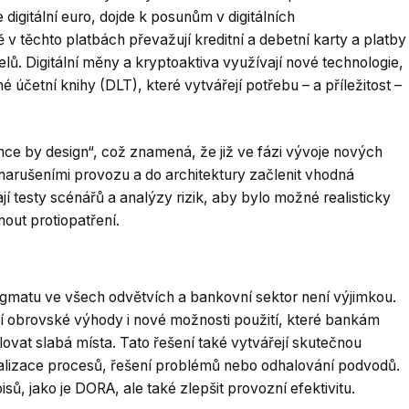
digitální euro, dojde k posunům v digitálních
 těchto platbách převažují kreditní a debetní karty a platby
. Digitální měny a kryptoaktiva využívají nové technologie,
é účetní knihy (DLT), které vytvářejí potřebu – a příležitost –
ence by design“, což znamená, že již ve fázi vývoje nových
arušeními provozu a do architektury začlenit vhodná
ají testy scénářů a analýzy rizik, aby bylo možné realisticky
out protiopatření.
igmatu ve všech odvětvích a bankovní sektor není výjimkou.
ují obrovské výhody i nové možnosti použití, které bankám
vat slabá místa. Tato řešení také vytvářejí skutečnou
malizace procesů, řešení problémů nebo odhalování podvodů.
ů, jako je DORA, ale také zlepšit provozní efektivitu.