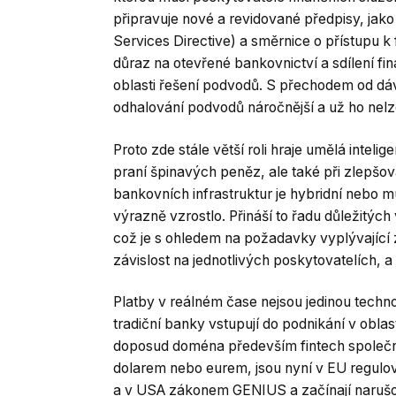
připravuje nové a revidované předpisy, ja
Services Directive) a směrnice o přístupu k
důraz na otevřené bankovnictví a sdílení fi
oblasti řešení podvodů. S přechodem od dá
odhalování podvodů náročnější a už ho nelz
Proto zde stále větší roli hraje umělá inteli
praní špinavých peněz, ale také při zlepšo
bankovních infrastruktur je hybridní nebo mu
výrazně vzrostlo. Přináší to řadu důležitých
což je s ohledem na požadavky vyplývající z
závislost na jednotlivých poskytovatelích, 
Platby v reálném čase nejsou jedinou techn
tradiční banky vstupují do podnikání v oblas
doposud doména především fintech společnos
dolarem nebo eurem, jsou nyní v EU regulo
a v USA zákonem GENIUS a začínají narušo