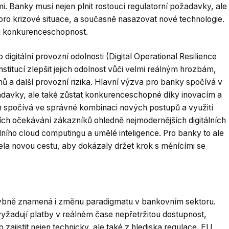
. Banky musí nejen plnit rostoucí regulatorní požadavky, ale
 pro krizové situace, a současně nasazovat nové technologie.
ou konkurenceschopnost.
 digitální provozní odolnosti (Digital Operational Resilience
stitucí zlepšit jejich odolnost vůči velmi reálným hrozbám,
mů a další provozní rizika. Hlavní výzva pro banky spočívá v
žadavky, ale také zůstat konkurenceschopné díky inovacím a
h spočívá ve správné kombinaci nových postupů a využití
cích očekávání zákazníků ohledně nejmodernějších digitálních
ního cloud computingu a umělé inteligence. Pro banky to ale
la novou cestu, aby dokázaly držet krok s měnícími se
hybně znamená i změnu paradigmatu v bankovním sektoru.
 vyžadují platby v reálném čase nepřetržitou dostupnost,
zajistit nejen technicky, ale také z hlediska regulace. EU