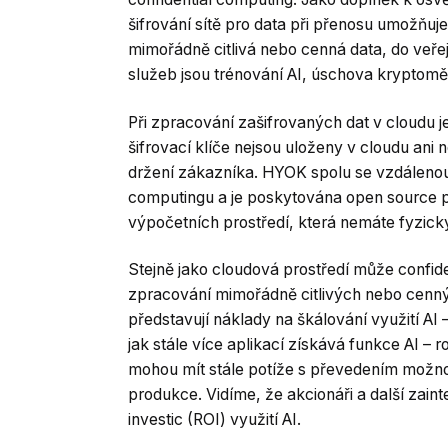
šifrování sítě pro data při přenosu umožňuj
mimořádně citlivá nebo cenná data, do veřej
služeb jsou trénování AI, úschova kryptoměn
Při zpracování zašifrovaných dat v cloudu 
šifrovací klíče nejsou uloženy v cloudu ani n
držení zákazníka. HYOK spolu se vzdálenou a
computingu a je poskytována open source p
výpočetních prostředí, která nemáte fyzick
Stejně jako cloudová prostředí může confide
zpracování mimořádně citlivých nebo cenný
představují náklady na škálování využití AI 
jak stále více aplikací získává funkce AI – 
mohou mít stále potíže s převedením možnos
produkce. Vidíme, že akcionáři a další zaint
investic (ROI) využití AI.