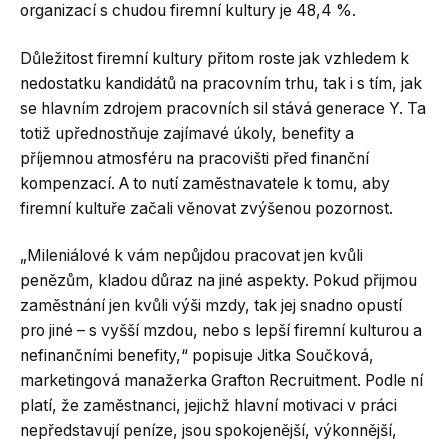
organizací s chudou firemní kultury je 48,4 %.
Důležitost firemní kultury přitom roste jak vzhledem k
nedostatku kandidátů na pracovním trhu, tak i s tím, jak
se hlavním zdrojem pracovních sil stává generace Y. Ta
totiž upřednostňuje zajímavé úkoly, benefity a
příjemnou atmosféru na pracovišti před finanční
kompenzací. A to nutí zaměstnavatele k tomu, aby
firemní kultuře začali věnovat zvýšenou pozornost.
„Mileniálové k vám nepůjdou pracovat jen kvůli
penězům, kladou důraz na jiné aspekty. Pokud přijmou
zaměstnání jen kvůli výši mzdy, tak jej snadno opustí
pro jiné – s vyšší mzdou, nebo s lepší firemní kulturou a
nefinančními benefity,“ popisuje Jitka Součková,
marketingová manažerka Grafton Recruitment. Podle ní
platí, že zaměstnanci, jejichž hlavní motivaci v práci
nepředstavují peníze, jsou spokojenější, výkonnější,