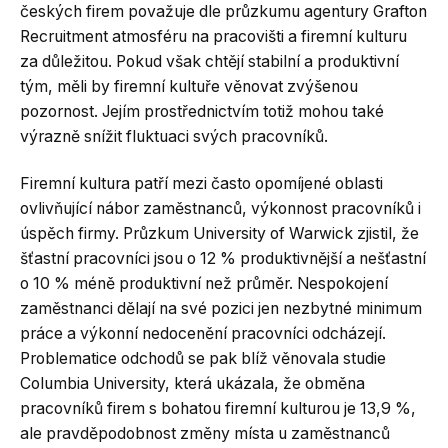
českých firem považuje dle průzkumu agentury Grafton
Recruitment atmosféru na pracovišti a firemní kulturu
za důležitou. Pokud však chtějí stabilní a produktivní
tým, měli by firemní kultuře věnovat zvýšenou
pozornost. Jejím prostřednictvím totiž mohou také
výrazně snížit fluktuaci svých pracovníků.
Firemní kultura patří mezi často opomíjené oblasti
ovlivňující nábor zaměstnanců, výkonnost pracovníků i
úspěch firmy. Průzkum University of Warwick zjistil, že
šťastní pracovníci jsou o 12 % produktivnější a nešťastní
o 10 % méně produktivní než průměr. Nespokojení
zaměstnanci dělají na své pozici jen nezbytné minimum
práce a výkonní nedocenění pracovníci odcházejí.
Problematice odchodů se pak blíž věnovala studie
Columbia University, která ukázala, že obměna
pracovníků firem s bohatou firemní kulturou je 13,9 %,
ale pravděpodobnost změny místa u zaměstnanců