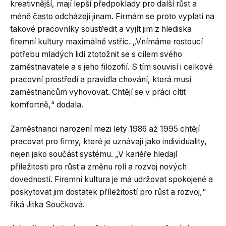
kreativnější, mají lepší předpoklady pro další růst a
méně často odcházejí jinam. Firmám se proto vyplatí na
takové pracovníky soustředit a vyjít jim z hlediska
firemní kultury maximálně vstříc. „Vnímáme rostoucí
potřebu mladých lidí ztotožnit se s cílem svého
zaměstnavatele a s jeho filozofií. S tím souvisí i celkové
pracovní prostředí a pravidla chování, která musí
zaměstnancům vyhovovat. Chtějí se v práci cítit
komfortně,“ dodala.
Zaměstnanci narození mezi lety 1986 až 1995 chtějí
pracovat pro firmy, které je uznávají jako individuality,
nejen jako součást systému. „V kariéře hledají
příležitosti pro růst a změnu rolí a rozvoj nových
dovedností. Firemní kultura je má udržovat spokojené a
poskytovat jim dostatek příležitostí pro růst a rozvoj,“
říká Jitka Součková.