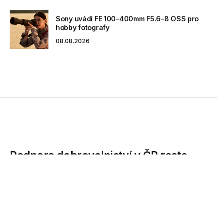
Sony uvádí FE 100-400mm F5.6-8 OSS pro
hobby fotografy
08.08.2026
Podpora dobrovolnictví v ČR roste
Zájem o možnost dobrovolnictví v rámci zaměstnání rok od
roku roste. Tento trend vnímají i společnosti skupiny SAP,
které...