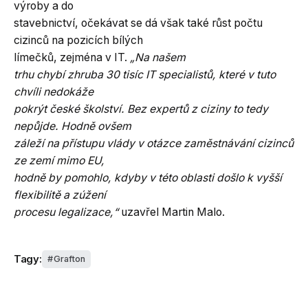
výroby a do
stavebnictví, očekávat se dá však také růst počtu
cizinců na pozicích bílých
límečků, zejména v IT.
„Na našem
trhu chybí zhruba 30 tisíc IT specialistů, které v tuto
chvíli nedokáže
pokrýt české školství. Bez expertů z ciziny to tedy
nepůjde. Hodně ovšem
záleží na přístupu vlády v otázce zaměstnávání cizinců
ze zemí mimo EU,
hodně by pomohlo, kdyby v této oblasti došlo k vyšší
flexibilitě a zúžení
procesu legalizace,“
uzavřel Martin Malo.
Tagy:
Grafton