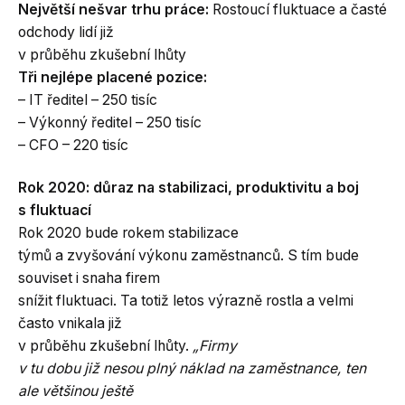
Největší nešvar trhu práce:
Rostoucí fluktuace a časté
odchody lidí již
v průběhu zkušební lhůty
Tři nejlépe placené pozice:
– IT ředitel – 250 tisíc
– Výkonný ředitel – 250 tisíc
– CFO – 220 tisíc
Rok 2020: důraz na stabilizaci, produktivitu a boj
s fluktuací
Rok 2020 bude rokem stabilizace
týmů a zvyšování výkonu zaměstnanců. S tím bude
souviset i snaha firem
snížit fluktuaci. Ta totiž letos výrazně rostla a velmi
často vnikala již
v průběhu zkušební lhůty.
„Firmy
v tu dobu již nesou plný náklad na zaměstnance, ten
ale většinou ještě