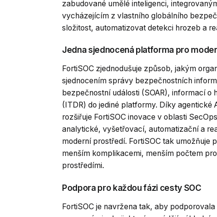
zabudované umělé inteligenci, integrov
vycházejícím z vlastního globálního bezpeč
složitost, automatizovat detekci hrozeb a r
Jedna sjednocená platforma pro moder
FortiSOC zjednodušuje způsob, jakým organ
sjednocením správy bezpečnostních informa
bezpečnostní události (SOAR), informací o 
(ITDR) do jediné platformy. Díky agentické 
rozšiřuje FortiSOC inovace v oblasti SecOps
analytické, vyšetřovací, automatizační a r
moderní prostředí. FortiSOC tak umožňuje p
menším komplikacemi, menším počtem provozn
prostředími.
Podpora pro každou fázi cesty SOC
FortiSOC je navržena tak, aby podporovala