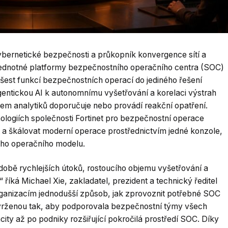
 kybernetické bezpečnosti a průkopník konvergence sítí a
jednotné platformy bezpečnostního operačního centra (SOC)
šest funkcí bezpečnostních operací do jediného řešení
entickou AI k autonomnímu vyšetřování a korelaci výstrah
dem analytiků doporučuje nebo provádí reakční opatření.
logiích společnosti Fortinet pro bezpečnostní operace
a škálovat moderní operace prostřednictvím jedné konzole,
ého operačního modelu.
obě rychlejších útoků, rostoucího objemu vyšetřování a
“ říká Michael Xie, zakladatel, prezident a technický ředitel
organizacím jednodušší způsob, jak zprovoznit potřebné SOC
vrženou tak, aby podporovala bezpečnostní týmy všech
city až po podniky rozšiřující pokročilá prostředí SOC. Díky