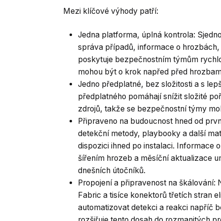
Mezi klíčové výhody patří:
Jedna platforma, úplná kontrola: Sjedn
správa případů, informace o hrozbách, 
poskytuje bezpečnostním týmům rychlost
mohou být o krok napřed před hrozbami,
Jedno předplatné, bez složitosti a s lep
předplatného pomáhají snížit složité poř
zdrojů, takže se bezpečnostní týmy moho
Připraveno na budoucnost hned od prv
detekční metody, playbooky a další mate
dispozici ihned po instalaci. Informace
šířením hrozeb a měsíční aktualizace um
dnešních útočníků.
Propojení a připravenost na škálování: N
Fabric a tisíce konektorů třetích stran 
automatizovat detekci a reakci napříč
rozšiřuje tento dosah do rozmanitých pro