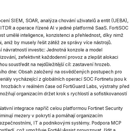
ocení SIEM, SOAR, analýza chování uživatelů a entit (UEBA),
ITDR a operace řízené AI v jediné platformě SaaS. FortiSOC
 umělé inteligence, konzistenci a přehlednost, díky nimž
 aniž by musely řešit zátěž ze správy více nástrojů.
ší návratností investic: Jednotná konzole a model
izování, zefektivnit každodenní provoz a zlepšit alokaci
u soustředit na nejdůležitější cíl: zastavení hrozeb.
ního dne: Obsah založený na osvědčených postupech pro
riály vycházející z globálních operací SOC Fortinetu jsou k
 o hrozbách v reálném čase od FortiGuard Labs, výstrahy před
ožňují organizacím držet krok s rychlostí a sofistikovaností
ativní integrace napříč celou platformou Fortinet Security
eliminují mezery v pokrytí a pomáhají organizacím
 bezpečnostními, IT a podnikovými systémy. Podpora MCP
středí, což umožňuje FortiAI-Assist provozovat, řídit a