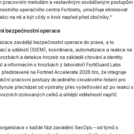
aným pracovním metodám a vestavěným osvědčeným postupům
nostního operačního centra Fortinetu, umožňuje eliminovat
eakci na ně a být vždy o krok napřed před útočníky.“
ní bezpečnostní operace
izace zavádějí bezpečnostní operace do praxe, a to
cí a událostí (SIEM), koordinace, automatizace a reakce na
hrozbách a detekce hrozeb na základě chování a identity
AI a informacím o hrozbách z laboratoří FortiGuard Labs
 představené na Fortinet Accelerate 2026 tím, že integruje
eakční pracovní postupy do jediného cloudového řešení pro
lynule přecházet od výstrahy přes vyšetřování až po reakci s
ích izolovaných celků a silnější viditelností napříč
 organizace v každé fázi zavádění SecOps – od týmů s