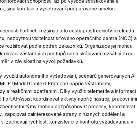
monitorovací schopnosti, až po vysoce sofistikované a
ci, širší korelaci a vyšetřování podporované umělou
čnosti Fortinet, rozšiřuje tuto cestu prostřednictvím cloudu
u, nezbytnou viditelnost síťového operačního centra (NOC) a
lze rozšiřovat podle potřeb zákazníků. Organizace jej mohou
rnizaci zastaralých přístupů nebo škálování rozsáhlých či
měr v závislosti na vývoji požadavků.
íky využití autonomního vyšetřování, scénářů generovaných AI
 MCP (Model Context Protocol) napříč výstrahami,
 a reakčními opatřeními. Díky využití telemetrie a informací
ortiAI-Assist koordinovat aktivity napříč nástroji, pracovními
ezpečnostní týmy mohou přizpůsobovat procesy, koordinovat
y, zapojovat zainteresované strany z různých oddělení a
 si zachovají rychlost, konzistenci a kontrolu vyžadovanou v