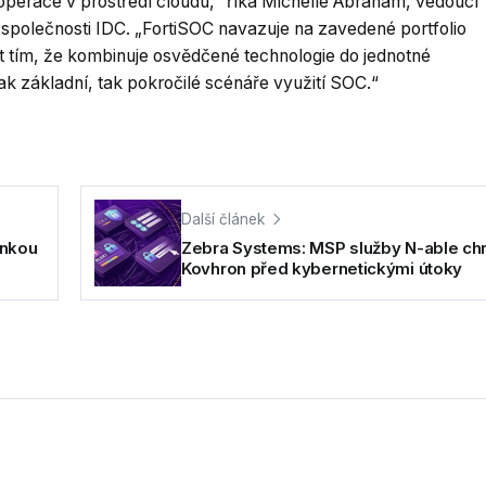
operace v prostředí cloudu,“ říká Michelle Abraham, vedoucí
společnosti IDC. „FortiSOC navazuje na zavedené portfolio
t tím, že kombinuje osvědčené technologie do jednotné
k základní, tak pokročilé scénáře využití SOC.“
Další článek
enkou
Zebra Systems: MSP služby N-able chr
Kovhron před kybernetickými útoky