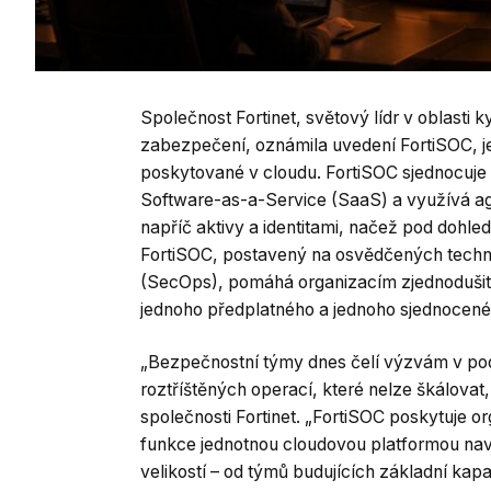
Společnost Fortinet, světový lídr v oblasti
zabezpečení, oznámila uvedení FortiSOC, 
poskytované v cloudu. FortiSOC sjednocuje 
Software-as-a-Service (SaaS) a využívá ag
napříč aktivy a identitami, načež pod dohle
FortiSOC, postavený na osvědčených techno
(SecOps), pomáhá organizacím zjednodušit 
jednoho předplatného a jednoho sjednocen
„Bezpečnostní týmy dnes čelí výzvám v pod
roztříštěných operací, které nelze škálovat,
společnosti Fortinet. „FortiSOC poskytuje 
funkce jednotnou cloudovou platformou na
velikostí – od týmů budujících základní kapa