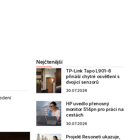
Nejčtenější
TP-Link Tapo L901-6
přináší chytré osvětlení s
dvojicí senzorů
30.07.2026
vedení
HP uvedlo přenosný
monitor 514pn pro práci na
cestách
30.07.2026
Projekt Resoneti ukazuje,