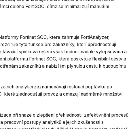
ámci celého FortiSOC, čímž se minimalizují manuální
 platformy Fortinet SOC, které zahrnuje FortiAnalyzer,
rozšiřuje tyto funkce pro zákazníky, kteří upřednostňují
stávající špičková řešení však budou i nadále vylepšována a
šení platformu Fortinet SOC, která poskytuje flexibilní cesty a
otřebám zákazníků a nabízí jim plynulou cestu k budoucímu
izacích analytici zaznamenávají rostoucí poptávku po
, které zjednodušují provoz a omezují nadměrné množství
zace při snaze o zlepšení přehlednosti, zefektivnění procesů
na pracovní postupy analytiků a jejich zkušenosti s