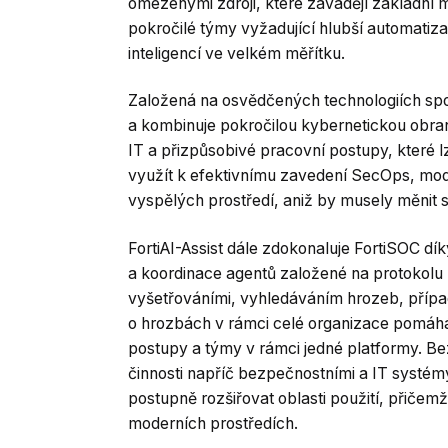
omezenými zdroji, které zavádějí základní 
pokročilé týmy vyžadující hlubší automatiza
inteligencí ve velkém měřítku.
Založená na osvědčených technologiích spole
a kombinuje pokročilou kybernetickou obran
IT a přizpůsobivé pracovní postupy, které 
využít k efektivnímu zavedení SecOps, mode
vyspělých prostředí, aniž by musely měnit s
FortiAI-Assist dále zdokonaluje FortiSOC d
a koordinace agentů založené na protokolu
vyšetřováními, vyhledáváním hrozeb, případy
o hrozbách v rámci celé organizace pomáhá F
postupy a týmy v rámci jedné platformy. B
činnosti napříč bezpečnostními a IT systém
postupně rozšiřovat oblasti použití, přičemž
moderních prostředích.