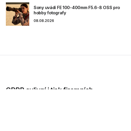
Sony uvádí FE 100-400mm F5.6-8 OSS pro
hobby fotografy
08.08.2026
GDPR ovlivní i tisk firemních
dokumentů s osobními údaji
Nařízení GDPR pro nakládání s osobními údaji se dotkne i
tisku dokumentů, které takové informace obsahují....