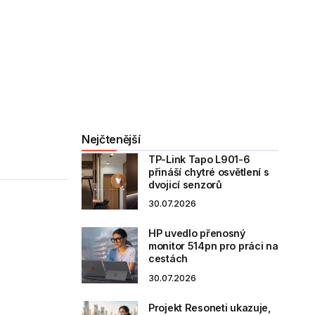
Nejčtenější
TP-Link Tapo L901-6
přináší chytré osvětlení s
dvojicí senzorů
30.07.2026
HP uvedlo přenosný
monitor 514pn pro práci na
cestách
30.07.2026
Projekt Resoneti ukazuje,