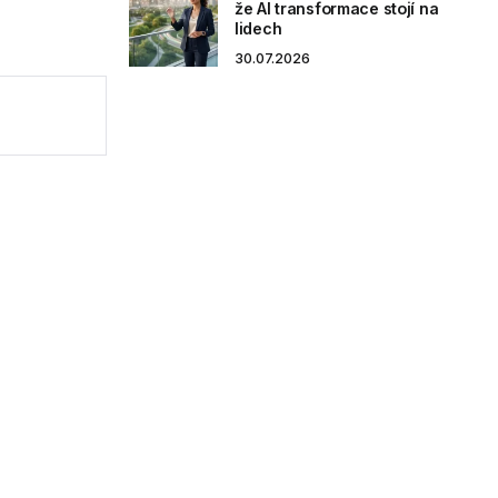
že AI transformace stojí na
lidech
30.07.2026