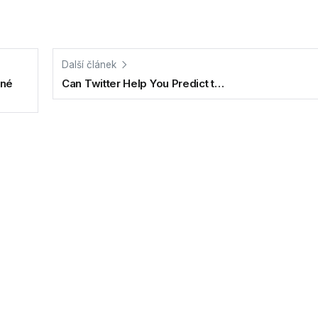
Další článek
rné
Can Twitter Help You Predict t…