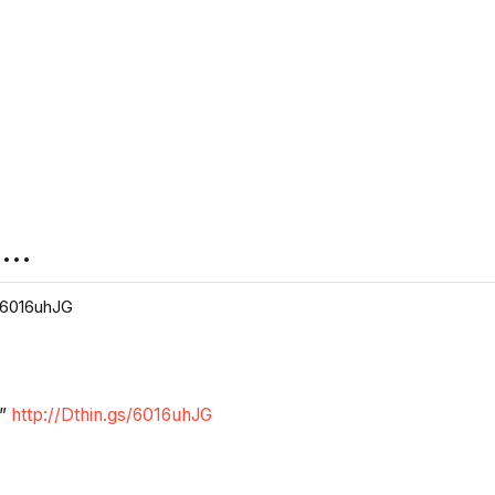
 …
/6016uhJG
s”
http://Dthin.gs/6016uhJG