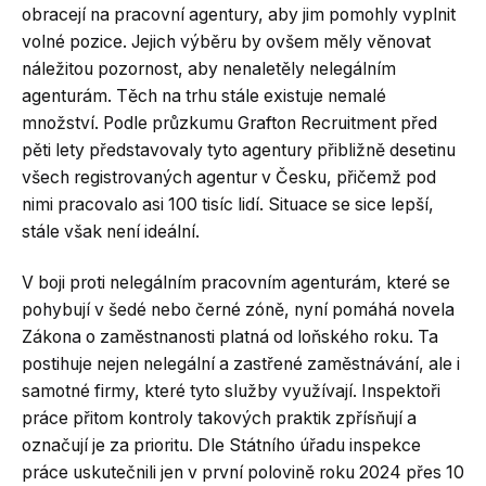
obracejí na pracovní agentury, aby jim pomohly vyplnit
volné pozice. Jejich výběru by ovšem měly věnovat
náležitou pozornost, aby nenaletěly nelegálním
agenturám. Těch na trhu stále existuje nemalé
množství. Podle průzkumu Grafton Recruitment před
pěti lety představovaly tyto agentury přibližně desetinu
všech registrovaných agentur v Česku, přičemž pod
nimi pracovalo asi 100 tisíc lidí. Situace se sice lepší,
stále však není ideální.
V boji proti nelegálním pracovním agenturám, které se
pohybují v šedé nebo černé zóně, nyní pomáhá novela
Zákona o zaměstnanosti platná od loňského roku. Ta
postihuje nejen nelegální a zastřené zaměstnávání, ale i
samotné firmy, které tyto služby využívají. Inspektoři
práce přitom kontroly takových praktik zpřísňují a
označují je za prioritu. Dle Státního úřadu inspekce
práce uskutečnili jen v první polovině roku 2024 přes 10