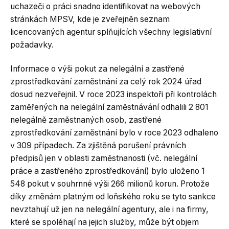
uchazeči o práci snadno identifikovat na webových
stránkách MPSV, kde je zveřejněn seznam
licencovaných agentur splňujících všechny legislativní
požadavky.
Informace o výši pokut za nelegální a zastřené
zprostředkování zaměstnání za celý rok 2024 úřad
dosud nezveřejnil. V roce 2023 inspektoři při kontrolách
zaměřených na nelegální zaměstnávání odhalili 2 801
nelegálně zaměstnaných osob, zastřené
zprostředkování zaměstnání bylo v roce 2023 odhaleno
v 309 případech. Za zjištěná porušení právních
předpisů jen v oblasti zaměstnanosti (vč. nelegální
práce a zastřeného zprostředkování) bylo uloženo 1
548 pokut v souhrnné výši 266 milionů korun. Protože
díky změnám platným od loňského roku se tyto sankce
nevztahují už jen na nelegální agentury, ale i na firmy,
které se spoléhají na jejich služby, může být objem