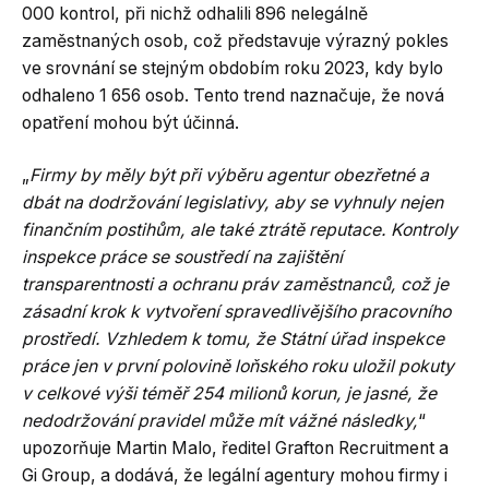
000 kontrol, při nichž odhalili 896 nelegálně
zaměstnaných osob, což představuje výrazný pokles
ve srovnání se stejným obdobím roku 2023, kdy bylo
odhaleno 1 656 osob. Tento trend naznačuje, že nová
opatření mohou být účinná.
„
Firmy by měly být při výběru agentur obezřetné a
dbát na dodržování legislativy, aby se vyhnuly nejen
finančním postihům, ale také ztrátě reputace. Kontroly
inspekce práce se soustředí na zajištění
transparentnosti a ochranu práv zaměstnanců, což je
zásadní krok k vytvoření spravedlivějšího pracovního
prostředí. Vzhledem k tomu, že Státní úřad inspekce
práce jen v první polovině loňského roku uložil pokuty
v celkové výši téměř 254 milionů korun, je jasné, že
nedodržování pravidel může mít vážné následky,
“
upozorňuje Martin Malo, ředitel Grafton Recruitment a
Gi Group, a dodává, že legální agentury mohou firmy i