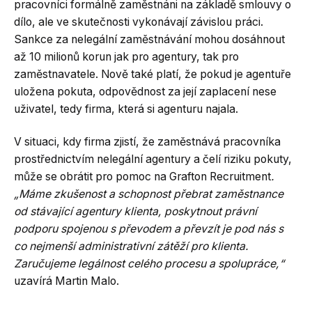
pracovníci formálně zaměstnáni na základě smlouvy o
dílo, ale ve skutečnosti vykonávají závislou práci.
Sankce za nelegální zaměstnávání mohou dosáhnout
až 10 milionů korun jak pro agentury, tak pro
zaměstnavatele. Nově také platí, že pokud je agentuře
uložena pokuta, odpovědnost za její zaplacení nese
uživatel, tedy firma, která si agenturu najala.
V situaci, kdy firma zjistí, že zaměstnává pracovníka
prostřednictvím nelegální agentury a čelí riziku pokuty,
může se obrátit pro pomoc na Grafton Recruitment
.
„Máme zkušenost a schopnost přebrat zaměstnance
od stávající agentury klienta, poskytnout právní
podporu spojenou s převodem a převzít je pod nás s
co nejmenší administrativní zátěží pro klienta.
Zaručujeme legálnost celého procesu a spolupráce,“
uzavírá Martin Malo.