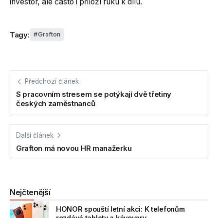
investor, ale často i přiloží ruku k dílu.
Tagy:
Grafton
Předchozí článek
S pracovním stresem se potýkají dvě třetiny
českých zaměstnanců
Další článek
Grafton má novou HR manažerku
Nejčtenější
HONOR spouští letní akci: K telefonům
rozdává tablety a kávovary