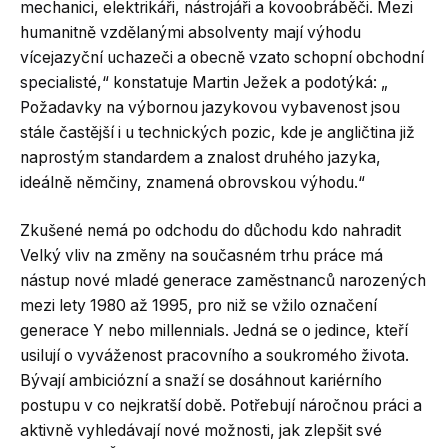
mechanici, elektrikáři, nástrojáři a kovoobráběči. Mezi
humanitně vzdělanými absolventy mají výhodu
vícejazyční uchazeči a obecně vzato schopní obchodní
specialisté,“ konstatuje Martin Ježek a podotýká: „
Požadavky na výbornou jazykovou vybavenost jsou
stále častější i u technických pozic, kde je angličtina již
naprostým standardem a znalost druhého jazyka,
ideálně němčiny, znamená obrovskou výhodu.“
Zkušené nemá po odchodu do důchodu kdo nahradit
Velký vliv na změny na současném trhu práce má
nástup nové mladé generace zaměstnanců narozených
mezi lety 1980 až 1995, pro niž se vžilo označení
generace Y nebo millennials. Jedná se o jedince, kteří
usilují o vyváženost pracovního a soukromého života.
Bývají ambiciózní a snaží se dosáhnout kariérního
postupu v co nejkratší době. Potřebují náročnou práci a
aktivně vyhledávají nové možnosti, jak zlepšit své