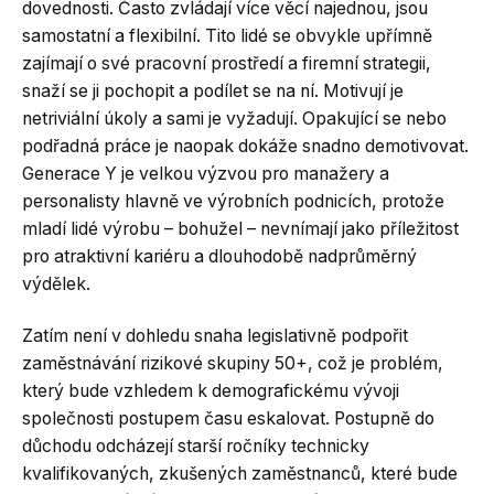
dovednosti. Často zvládají více věcí najednou, jsou
samostatní a flexibilní. Tito lidé se obvykle upřímně
zajímají o své pracovní prostředí a firemní strategii,
snaží se ji pochopit a podílet se na ní. Motivují je
netriviální úkoly a sami je vyžadují. Opakující se nebo
podřadná práce je naopak dokáže snadno demotivovat.
Generace Y je velkou výzvou pro manažery a
personalisty hlavně ve výrobních podnicích, protože
mladí lidé výrobu – bohužel – nevnímají jako příležitost
pro atraktivní kariéru a dlouhodobě nadprůměrný
výdělek.
Zatím není v dohledu snaha legislativně podpořit
zaměstnávání rizikové skupiny 50+, což je problém,
který bude vzhledem k demografickému vývoji
společnosti postupem času eskalovat. Postupně do
důchodu odcházejí starší ročníky technicky
kvalifikovaných, zkušených zaměstnanců, které bude