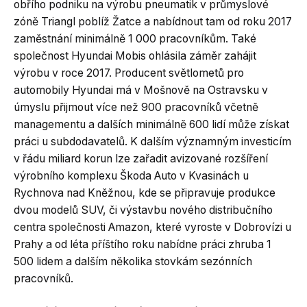
obřího podniku na výrobu pneumatik v průmyslové
zóně Triangl poblíž Žatce a nabídnout tam od roku 2017
zaměstnání minimálně 1 000 pracovníkům. Také
společnost Hyundai Mobis ohlásila záměr zahájit
výrobu v roce 2017. Producent světlometů pro
automobily Hyundai má v Mošnově na Ostravsku v
úmyslu přijmout více než 900 pracovníků včetně
managementu a dalších minimálně 600 lidí může získat
práci u subdodavatelů. K dalším významným investicím
v řádu miliard korun lze zařadit avizované rozšíření
výrobního komplexu Škoda Auto v Kvasinách u
Rychnova nad Kněžnou, kde se připravuje produkce
dvou modelů SUV, či výstavbu nového distribučního
centra společnosti Amazon, které vyroste v Dobrovízi u
Prahy a od léta příštího roku nabídne práci zhruba 1
500 lidem a dalším několika stovkám sezónních
pracovníků.