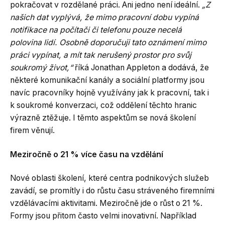
pokračovat v rozdělané práci. Ani jedno není ideální.
„Z
našich dat vyplývá, že mimo pracovní dobu vypíná
notifikace na počítači či telefonu pouze necelá
polovina lidí. Osobně doporučuji tato oznámení mimo
práci vypínat, a mít tak nerušený prostor pro svůj
soukromý život,“
říká Jonathan Appleton a dodává, že
některé komunikační kanály a sociální platformy jsou
navíc pracovníky hojně využívány jak k pracovní, tak i
k soukromé konverzaci, což oddělení těchto hranic
výrazně ztěžuje. I těmto aspektům se nová školení
firem věnují.
Meziročně o 21 % více času na vzdělání
Nové oblasti školení, které centra podnikových služeb
zavádí, se promítly i do růstu času stráveného firemními
vzdělávacími aktivitami. Meziročně jde o růst o 21 %.
Formy jsou přitom často velmi inovativní. Například