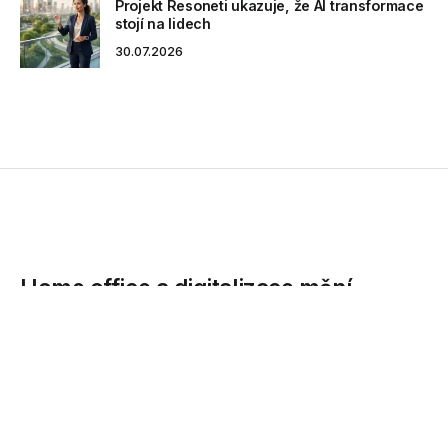
Projekt Resoneti ukazuje, že AI transformace
stojí na lidech
30.07.2026
Home office a digitalizace mění
profesní etiketu, firmy zavádí nová
školení
Práce z domova a zrychlený proces digitalizace přinesly
v mnoha firmách výrazné změny procesů a způsobů práce
a...