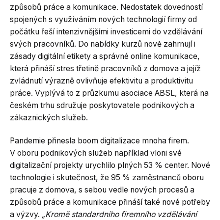
způsobů práce a komunikace. Nedostatek dovedností
spojených s využíváním nových technologií firmy od
počátku řeší intenzivnějšími investicemi do vzdělávání
svých pracovníků. Do nabídky kurzů nově zahrnují i
zásady digitální etikety a správné online komunikace,
která přináší stres třetině pracovníků z domova a jejíž
zvládnutí výrazně ovlivňuje efektivitu a produktivitu
práce. Vyplývá to z průzkumu asociace ABSL, která na
českém trhu sdružuje poskytovatele podnikových a
zákaznických služeb.
Pandemie přinesla boom digitalizace mnoha firem.
V oboru podnikových služeb například vloni své
digitalizační projekty urychlilo plných 53 % center. Nové
technologie i skutečnost, že 95 % zaměstnanců oboru
pracuje z domova, s sebou vedle nových procesů a
způsobů práce a komunikace přináší také nové potřeby
a výzvy.
„Kromě standardního firemního vzdělávání