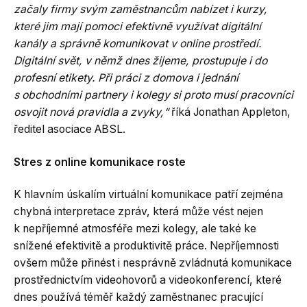
začaly firmy svým zaměstnancům nabízet i kurzy,
které jim mají pomoci efektivně využívat digitální
kanály a správně komunikovat v online prostředí.
Digitální svět, v němž dnes žijeme, prostupuje i do
profesní etikety. Při práci z domova i jednání
s obchodními partnery i kolegy si proto musí pracovníci
osvojit nová pravidla a zvyky,“
říká Jonathan Appleton,
ředitel asociace ABSL.
Stres z online komunikace roste
K hlavním úskalím virtuální komunikace patří zejména
chybná interpretace zpráv, která může vést nejen
k nepříjemné atmosféře mezi kolegy, ale také ke
snížené efektivitě a produktivitě práce. Nepříjemnosti
ovšem může přinést i nesprávně zvládnutá komunikace
prostřednictvím videohovorů a videokonferencí, které
dnes používá téměř každý zaměstnanec pracující