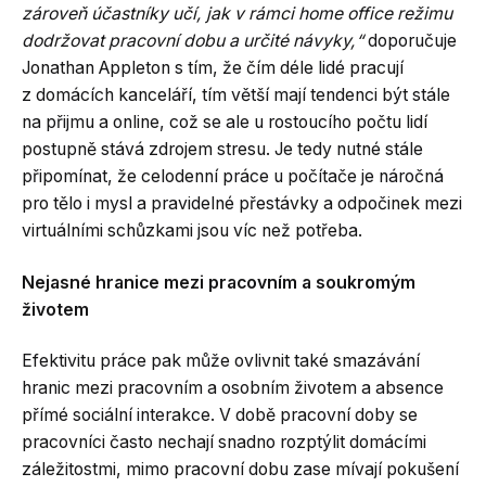
zároveň účastníky učí, jak v rámci home office režimu
dodržovat pracovní dobu a určité návyky,“
doporučuje
Jonathan Appleton s tím, že čím déle lidé pracují
z domácích kanceláří, tím větší mají tendenci být stále
na přijmu a online, což se ale u rostoucího počtu lidí
postupně stává zdrojem stresu. Je tedy nutné stále
připomínat, že celodenní práce u počítače je náročná
pro tělo i mysl a pravidelné přestávky a odpočinek mezi
virtuálními schůzkami jsou víc než potřeba.
Nejasné hranice mezi pracovním a soukromým
životem
Efektivitu práce pak může ovlivnit také smazávání
hranic mezi pracovním a osobním životem a absence
přímé sociální interakce. V době pracovní doby se
pracovníci často nechají snadno rozptýlit domácími
záležitostmi, mimo pracovní dobu zase mívají pokušení