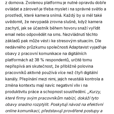
z domova. Zvolenou platformu je nutné opravdu dobře
ovládat a zároveň je třeba myslet i na správné světlo a
prostředí, které kamera snímá. Každý by si měl také
uvědomit, že nevypadá zrovna slušně, když kamera
zachytí, jak se účastník během hovoru snaží vyřídit
email nebo odpovědět na sms. Nezvládnutí těchto
základů pak může vést i ke stresovým situacím. Dle
nedávného průzkumu společnosti Adaptavist vyjadřuje
obavy z pracovní komunikace na digitálních
platformách až 38 % respondentů, určitě tomu
nepřispívá ani skutečnost, že přibližně polovina
pracovníků aktivně používá více než čtyři digitální
kanály. Přepínání mezi nimi, jejich neustálá kontrola a
změna kontextu mají navíc negativní vliv i na
produktivitu práce a schopnost soustředění.
„Kurzy,
které firmy svým pracovníkům nabízí, dokáží tyto
obavy snadno rozptýlit. Poskytují návod na efektivní
online komunikaci, představují prověřené postupy a