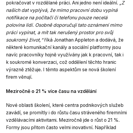
pokračovat v rozdělané práci. Ani jedno není ideální.
„Z
našich dat vyplývá, že mimo pracovní dobu vypíná
notifikace na počítači či telefonu pouze necelá
polovina lidí. Osobně doporučuji tato oznámení mimo
práci vypínat, a mít tak nerušený prostor pro svůj
soukromý život,“
říká Jonathan Appleton a dodává, že
některé komunikační kanály a sociální platformy jsou
navíc pracovníky hojně využívány jak k pracovní, tak i
k soukromé konverzaci, což oddělení těchto hranic
výrazně ztěžuje. I těmto aspektům se nová školení
firem věnují.
Meziročně o 21 % více času na vzdělání
Nové oblasti školení, které centra podnikových služeb
zavádí, se promítly i do růstu času stráveného firemními
vzdělávacími aktivitami. Meziročně jde o růst o 21 %.
Formy jsou přitom často velmi inovativní. Například