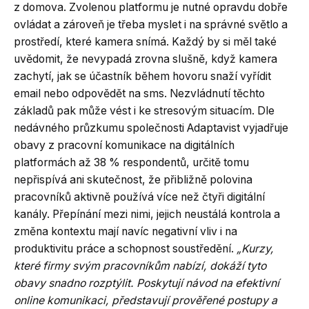
z domova. Zvolenou platformu je nutné opravdu dobře
ovládat a zároveň je třeba myslet i na správné světlo a
prostředí, které kamera snímá. Každý by si měl také
uvědomit, že nevypadá zrovna slušně, když kamera
zachytí, jak se účastník během hovoru snaží vyřídit
email nebo odpovědět na sms. Nezvládnutí těchto
základů pak může vést i ke stresovým situacím. Dle
nedávného průzkumu společnosti Adaptavist vyjadřuje
obavy z pracovní komunikace na digitálních
platformách až 38 % respondentů, určitě tomu
nepřispívá ani skutečnost, že přibližně polovina
pracovníků aktivně používá více než čtyři digitální
kanály. Přepínání mezi nimi, jejich neustálá kontrola a
změna kontextu mají navíc negativní vliv i na
produktivitu práce a schopnost soustředění.
„Kurzy,
které firmy svým pracovníkům nabízí, dokáží tyto
obavy snadno rozptýlit. Poskytují návod na efektivní
online komunikaci, představují prověřené postupy a