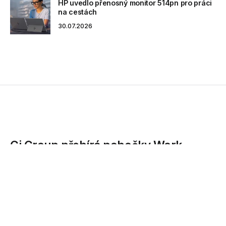
HP uvedlo přenosný monitor 514pn pro práci
na cestách
30.07.2026
Gi Group přebírá pobočky Work
Service v České republice a na
Slovensku
Skupina Gi Group, která patří mezi přední globální
společnosti v oblasti náboru a HR služeb, a jejíž...