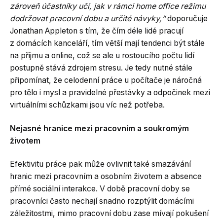
zároveň účastníky učí, jak v rámci home office režimu
dodržovat pracovní dobu a určité návyky,“
doporučuje
Jonathan Appleton s tím, že čím déle lidé pracují
z domácích kanceláří, tím větší mají tendenci být stále
na přijmu a online, což se ale u rostoucího počtu lidí
postupně stává zdrojem stresu. Je tedy nutné stále
připomínat, že celodenní práce u počítače je náročná
pro tělo i mysl a pravidelné přestávky a odpočinek mezi
virtuálními schůzkami jsou víc než potřeba.
Nejasné hranice mezi pracovním a soukromým
životem
Efektivitu práce pak může ovlivnit také smazávání
hranic mezi pracovním a osobním životem a absence
přímé sociální interakce. V době pracovní doby se
pracovníci často nechají snadno rozptýlit domácími
záležitostmi, mimo pracovní dobu zase mívají pokušení