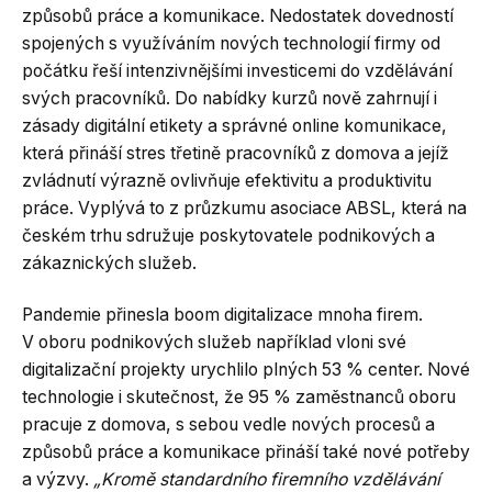
způsobů práce a komunikace. Nedostatek dovedností
spojených s využíváním nových technologií firmy od
počátku řeší intenzivnějšími investicemi do vzdělávání
svých pracovníků. Do nabídky kurzů nově zahrnují i
zásady digitální etikety a správné online komunikace,
která přináší stres třetině pracovníků z domova a jejíž
zvládnutí výrazně ovlivňuje efektivitu a produktivitu
práce. Vyplývá to z průzkumu asociace ABSL, která na
českém trhu sdružuje poskytovatele podnikových a
zákaznických služeb.
Pandemie přinesla boom digitalizace mnoha firem.
V oboru podnikových služeb například vloni své
digitalizační projekty urychlilo plných 53 % center. Nové
technologie i skutečnost, že 95 % zaměstnanců oboru
pracuje z domova, s sebou vedle nových procesů a
způsobů práce a komunikace přináší také nové potřeby
a výzvy.
„Kromě standardního firemního vzdělávání