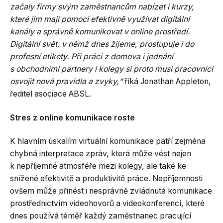
začaly firmy svým zaměstnancům nabízet i kurzy,
které jim mají pomoci efektivně využívat digitální
kanály a správně komunikovat v online prostředí.
Digitální svět, v němž dnes žijeme, prostupuje i do
profesní etikety. Při práci z domova i jednání
s obchodními partnery i kolegy si proto musí pracovníci
osvojit nová pravidla a zvyky,“
říká Jonathan Appleton,
ředitel asociace ABSL.
Stres z online komunikace roste
K hlavním úskalím virtuální komunikace patří zejména
chybná interpretace zpráv, která může vést nejen
k nepříjemné atmosféře mezi kolegy, ale také ke
snížené efektivitě a produktivitě práce. Nepříjemnosti
ovšem může přinést i nesprávně zvládnutá komunikace
prostřednictvím videohovorů a videokonferencí, které
dnes používá téměř každý zaměstnanec pracující