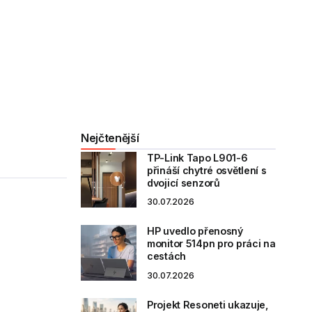
Nejčtenější
TP-Link Tapo L901-6
přináší chytré osvětlení s
dvojicí senzorů
30.07.2026
HP uvedlo přenosný
monitor 514pn pro práci na
cestách
30.07.2026
Projekt Resoneti ukazuje,