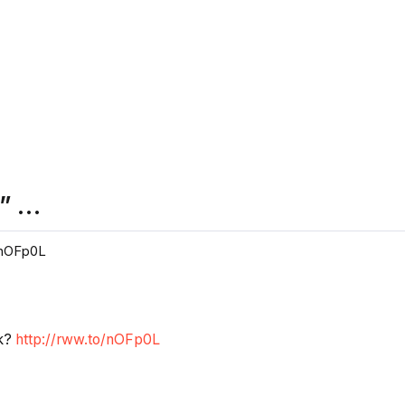
” …
/nOFp0L
k?
http://rww.to/nOFp0L