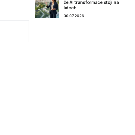
že AI transformace stojí na
lidech
30.07.2026