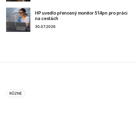
HP uvedlo přenosný monitor 514pn pro práci
na cestách
30.07.2026
RŮZNÉ
Unlocking Viral Secrets On @Fa…
Unlocking Viral Secrets On @Facebook: MIT Study
http://bit.ly/nieayJ