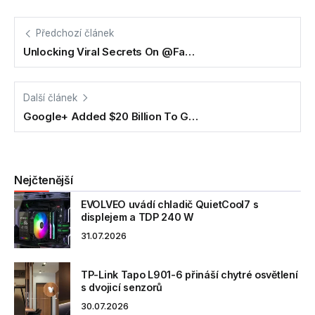
Předchozí článek
Unlocking Viral Secrets On @Fa…
Další článek
Google+ Added $20 Billion To G…
Nejčtenější
EVOLVEO uvádí chladič QuietCool7 s
displejem a TDP 240 W
31.07.2026
TP-Link Tapo L901-6 přináší chytré osvětlení
s dvojicí senzorů
30.07.2026