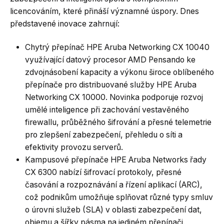
licencováním, které přináší významné úspory. Dnes
představené inovace zahrnují:
Chytrý přepínač HPE Aruba Networking CX 10040
využívající datový procesor AMD Pensando ke
zdvojnásobení kapacity a výkonu široce oblíbeného
přepínače pro distribuované služby HPE Aruba
Networking CX 10000. Novinka podporuje rozvoj
umělé inteligence při zachování vestavěného
firewallu, průběžného šifrování a přesné telemetrie
pro zlepšení zabezpečení, přehledu o síti a
efektivity provozu serverů.
Kampusové přepínače HPE Aruba Networks řady
CX 6300 nabízí šifrovací protokoly, přesné
časování a rozpoznávání a řízení aplikací (ARC),
což podnikům umožňuje splňovat různé typy smluv
o úrovni služeb (SLA) v oblasti zabezpečení dat,
objemu a šířky pásma na jediném přepínači.