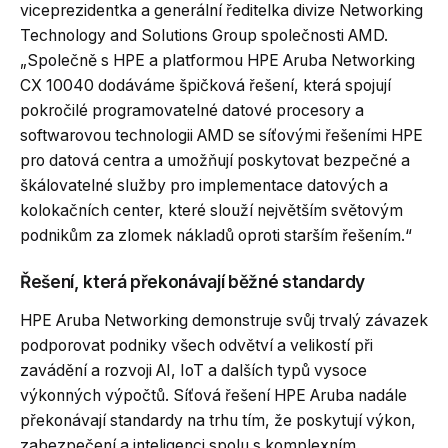
viceprezidentka a generální ředitelka divize Networking
Technology and Solutions Group společnosti AMD.
„Společně s HPE a platformou HPE Aruba Networking
CX 10040 dodáváme špičková řešení, která spojují
pokročilé programovatelné datové procesory a
softwarovou technologii AMD se síťovými řešeními HPE
pro datová centra a umožňují poskytovat bezpečné a
škálovatelné služby pro implementace datových a
kolokačních center, které slouží největším světovým
podnikům za zlomek nákladů oproti starším řešením.“
Řešení, která překonávají běžné standardy
HPE Aruba Networking demonstruje svůj trvalý závazek
podporovat podniky všech odvětví a velikostí při
zavádění a rozvoji AI, IoT a dalších typů vysoce
výkonných výpočtů. Síťová řešení HPE Aruba nadále
překonávají standardy na trhu tím, že poskytují výkon,
zabezpečení a inteligenci spolu s komplexním