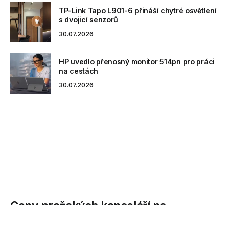
TP-Link Tapo L901-6 přináší chytré osvětlení
s dvojicí senzorů
30.07.2026
HP uvedlo přenosný monitor 514pn pro práci
na cestách
30.07.2026
Ceny pražských kanceláří na
historickém maximu