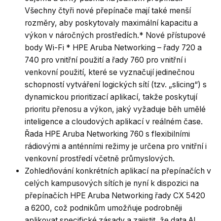
Všechny čtyři nové přepínače mají také menší
rozměry, aby poskytovaly maximální kapacitu a
výkon v náročných prostředích.* Nové přístupové
body Wi-Fi * HPE Aruba Networking – řady 720 a
740 pro vnitřní použití a řady 760 pro vnitřní i
venkovní použití, které se vyznačují jedinečnou
schopností vytváření logických sítí (tzv. „slicing“) s
dynamickou prioritizací aplikací, takže poskytují
prioritu přenosu a výkon, jaký vyžaduje běh umělé
inteligence a cloudových aplikací v reálném čase.
Řada HPE Aruba Networking 760 s flexibilními
rádiovými a anténními režimy je určena pro vnitřní i
venkovní prostředí včetně průmyslových.
Zohledňování konkrétních aplikací na přepínačích v
celých kampusových sítích je nyní k dispozici na
přepínačích HPE Aruba Networking řady CX 5420
a 6200, což podnikům umožňuje podrobněji
aplikovat specifické zásady a zajistit, že data AI,