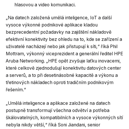
hlasovou a video komunikaci.
„Na datech založená umělá inteligence, IoT a další
vysoce výkonné podnikové aplikace kladou
bezprecedentní požadavky na zajištění nákladově
efektivní konektivity bez ohledu na to, kde se zařízení a
uživatelé nacházejí nebo jak přistupují k síti,“ říká Phil
Mottram, výkonný viceprezident a generální ředitel HPE
Aruba Networking. „HPE opět zvyšuje laťku inovacemi,
které celkově zjednodušují konektivitu datových center
a serverů, a to při desetinásobné kapacitě a výkonu a
třetinových nákladech oproti tradičním podnikovým
řešením.“
„Umělá inteligence a aplikace založené na datech
postupně transformují všechna odvětví a potřeba
škálovatelných, kompatibilních a vysoce výkonných sítí
nebyla nikdy větší,“ říká Soni Jiandani, senior