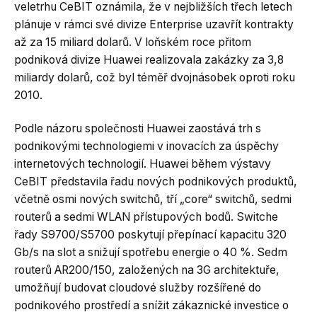
veletrhu CeBIT oznámila, že v nejbližších třech letech
plánuje v rámci své divize Enterprise uzavřít kontrakty
až za 15 miliard dolarů. V loňském roce přitom
podniková divize Huawei realizovala zakázky za 3,8
miliardy dolarů, což byl téměř dvojnásobek oproti roku
2010.
Podle názoru společnosti Huawei zaostává trh s
podnikovými technologiemi v inovacích za úspěchy
internetových technologií. Huawei během výstavy
CeBIT představila řadu nových podnikových produktů,
včetně osmi nových switchů, tří „core“ switchů, sedmi
routerů a sedmi WLAN přístupových bodů. Switche
řady S9700/S5700 poskytují přepínací kapacitu 320
Gb/s na slot a snižují spotřebu energie o 40 %. Sedm
routerů AR200/150, založených na 3G architektuře,
umožňují budovat cloudové služby rozšířené do
podnikového prostředí a snížit zákaznické investice o